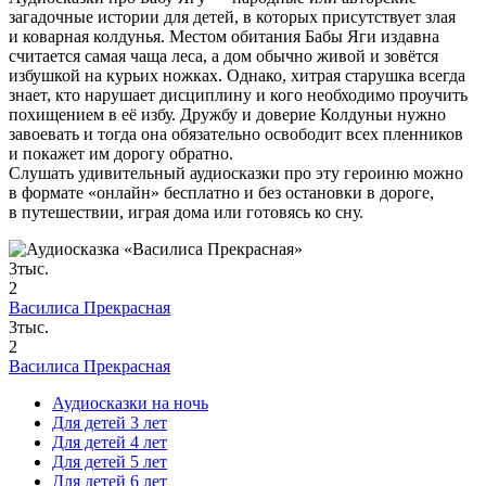
загадочные истории для детей, в которых присутствует злая
и коварная колдунья. Местом обитания Бабы Яги издавна
считается самая чаща леса, а дом обычно живой и зовётся
избушкой на курьих ножках. Однако, хитрая старушка всегда
знает, кто нарушает дисциплину и кого необходимо проучить
похищением в её избу. Дружбу и доверие Колдуньи нужно
завоевать и тогда она обязательно освободит всех пленников
и покажет им дорогу обратно.
Слушать удивительный аудиосказки про эту героиню можно
в формате «онлайн» бесплатно и без остановки в дороге,
в путешествии, играя дома или готовясь ко сну.
3тыс.
2
Василиса Прекрасная
3тыс.
2
Василиса Прекрасная
Аудиосказки на ночь
Для детей 3 лет
Для детей 4 лет
Для детей 5 лет
Для детей 6 лет