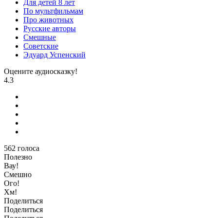
Для детей 8 лет
По мультфильмам
Про животных
Русские авторы
Смешные
Советские
Эдуард Успенский
Оцените аудиосказку!
4.3
562
голоса
Полезно
Вау!
Смешно
Ого!
Хм!
Поделиться
Поделиться