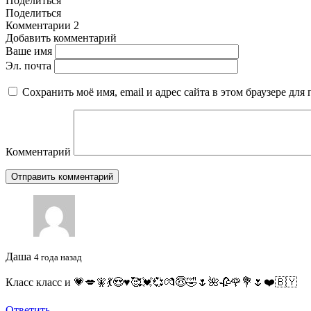
Поделиться
Поделиться
Комментарии
2
Добавить комментарий
Ваше имя
Эл. почта
Сохранить моё имя, email и адрес сайта в этом браузере д
Комментарий
Даша
4 года назад
Класс класс и 💗💋🧚💃😍♥️🥰💓💞💏😇🤣🌷🌺🥀🌹💐🌷❤️🇧🇾
Ответить