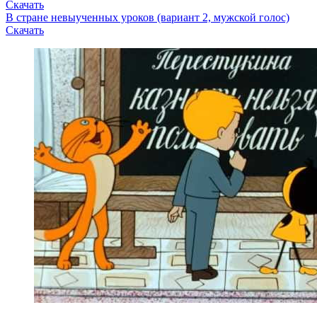
Скачать
В стране невыученных уроков (вариант 2, мужской голос)
Скачать