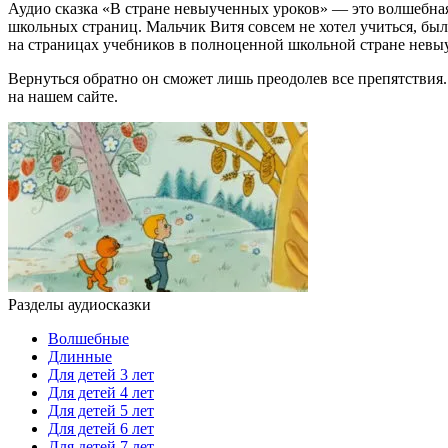
Аудио сказка «В стране невыученных уроков» — это волшебная
школьных страниц. Мальчик Витя совсем не хотел учиться, бы
на страницах учебников в полноценной школьной стране невы
Вернуться обратно он сможет лишь преодолев все препятствия. 
на нашем сайте.
Разделы аудиосказки
Волшебные
Длинные
Для детей 3 лет
Для детей 4 лет
Для детей 5 лет
Для детей 6 лет
Для детей 7 лет