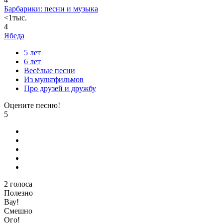
Барбарики: песни и музыка
<1тыс.
4
Ябеда
5 лет
6 лет
Весёлые песни
Из мультфильмов
Про друзей и дружбу
Оцените песню!
5
2
голоса
Полезно
Вау!
Смешно
Ого!