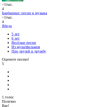
<1тыс.
4
Барбарики: песни и музыка
<1тыс.
4
Ябеда
5 лет
6 лет
Весёлые песни
Из мультфильмов
Про друзей и дружбу
Оцените песню!
5
1
голос
Полезно
Вау!