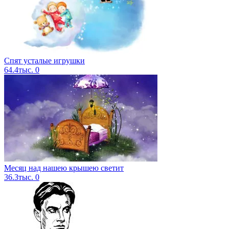
Спят усталые игрушки
64.4тыс.
0
Месяц над нашею крышею светит
36.3тыс.
0