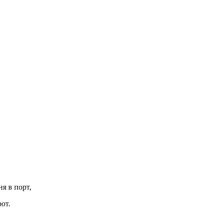
я в порт,
от.