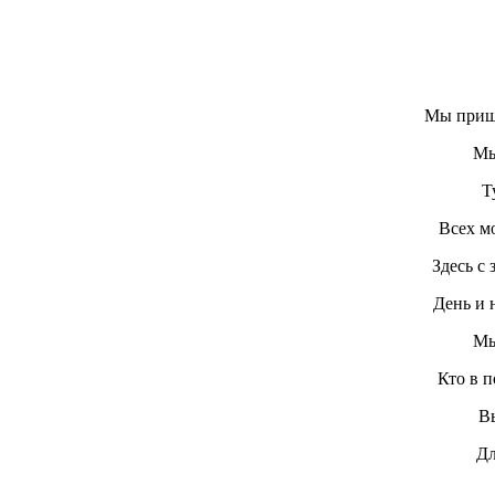
Мы пришл
Мы
Т
Всех мо
Здесь с
День и н
Мы
Кто в п
Вы
Дл