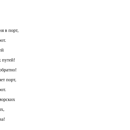
,
,
я в порт,
от.
ей
х путей!
обратно!
ет порт,
от.
 морских
ых,
на!