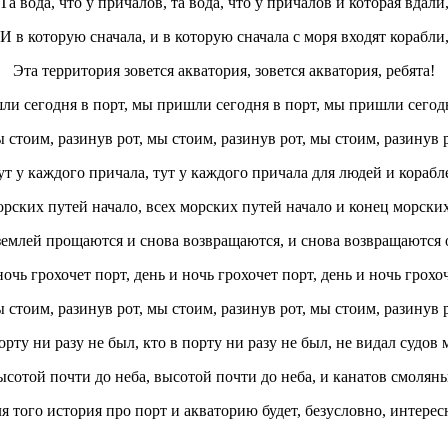
Та вода, что у причалов, та вода, что у причалов и которая вдали
И в которую сначала, и в которую сначала с моря входят корабли
Эта территория зовется акватория, зовется акватория, ребята!
и сегодня в порт, мы пришли сегодня в порт, мы пришли сегодн
 стоим, разинув рот, мы стоим, разинув рот, мы стоим, разинув р
ут у каждого причала, тут у каждого причала для людей и корабл
рских путей начало, всех морских путей начало и конец морски
 землей прощаются и снова возвращаются, и снова возвращаются 
очь грохочет порт, день и ночь грохочет порт, день и ночь грохоч
 стоим, разинув рот, мы стоим, разинув рот, мы стоим, разинув р
орту ни разу не был, кто в порту ни разу не был, не видал судов
сотой почти до неба, высотой почти до неба, и канатов смолян
я того история про порт и акваторию будет, безусловно, интерес