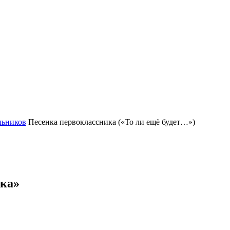
льников
Песенка первоклассника («То ли ещё будет…»)
ика»