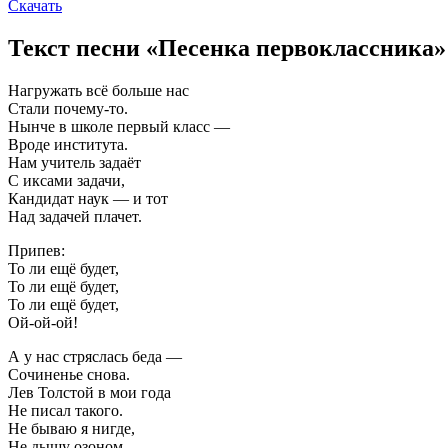
Скачать
Текст песни «Песенка первоклассника»
Нагружать всё больше нас
Стали почему-то.
Нынче в школе первый класс —
Вроде института.
Нам учитель задаёт
С иксами задачи,
Кандидат наук — и тот
Над задачей плачет.
Припев:
То ли ещё будет,
То ли ещё будет,
То ли ещё будет,
Ой-ой-ой!
А у нас стряслась беда —
Сочиненье снова.
Лев Толстой в мои года
Не писал такого.
Не бываю я нигде,
Не дышу озоном.