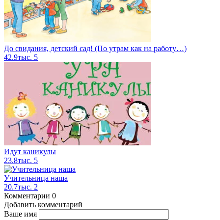
До свидания, детский сад! (По утрам как на работу…)
42.9тыс.
5
Идут каникулы
23.8тыс.
5
Учительница наша
20.7тыс.
2
Комментарии
0
Добавить комментарий
Ваше имя