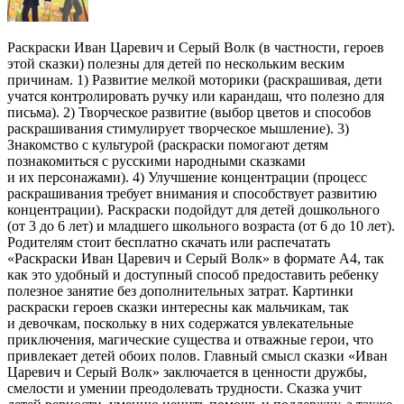
Раскраски Иван Царевич и Серый Волк (в частности, героев
этой сказки) полезны для детей по нескольким веским
причинам. 1) Развитие мелкой моторики (раскрашивая, дети
учатся контролировать ручку или карандаш, что полезно для
письма). 2) Творческое развитие (выбор цветов и способов
раскрашивания стимулирует творческое мышление). 3)
Знакомство с культурой (раскраски помогают детям
познакомиться с русскими народными сказками
и их персонажами). 4) Улучшение концентрации (процесс
раскрашивания требует внимания и способствует развитию
концентрации). Раскраски подойдут для детей дошкольного
(от 3 до 6 лет) и младшего школьного возраста (от 6 до 10 лет).
Родителям стоит бесплатно скачать или распечатать
«Раскраски Иван Царевич и Серый Волк» в формате A4, так
как это удобный и доступный способ предоставить ребенку
полезное занятие без дополнительных затрат. Картинки
раскраски героев сказки интересны как мальчикам, так
и девочкам, поскольку в них содержатся увлекательные
приключения, магические существа и отважные герои, что
привлекает детей обоих полов. Главный смысл сказки «Иван
Царевич и Серый Волк» заключается в ценности дружбы,
смелости и умении преодолевать трудности. Сказка учит