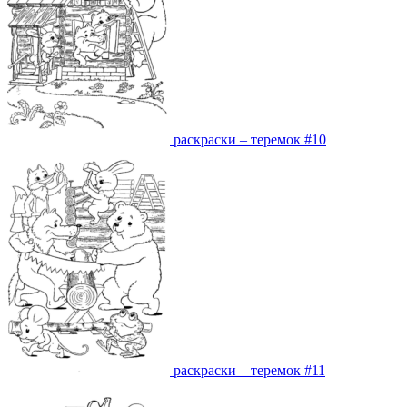
раскраски – теремок #10
раскраски – теремок #11