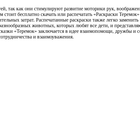
етей, так как они стимулируют развитие моторики рук, воображе
лям стоит бесплатно скачать или распечатать «Раскраски Теремок»
ительных затрат. Распечатанные раскраски также легко заменить
 разнообразных животных, которых любят все дети, и представл
сказки «Теремок» заключается в идее взаимопомощи, дружбы и 
 сотрудничества и взаимоуважения.