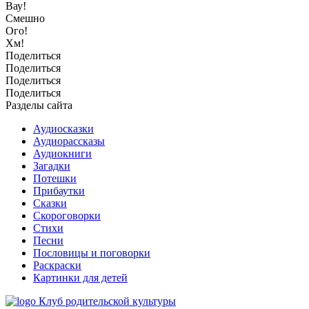
Вау!
Смешно
Ого!
Хм!
Поделиться
Поделиться
Поделиться
Поделиться
Разделы сайта
Аудиосказки
Аудиорассказы
Аудиокниги
Загадки
Потешки
Прибаутки
Сказки
Скороговорки
Стихи
Песни
Пословицы и поговорки
Раскраски
Картинки для детей
Клуб родительской культуры