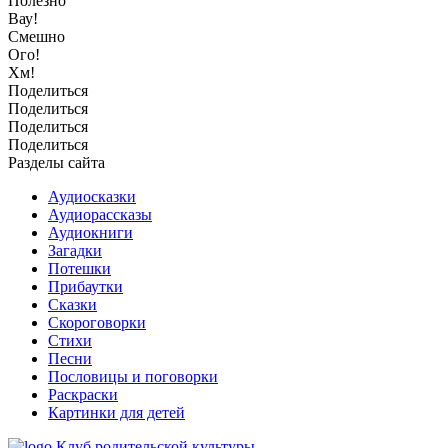
Полезно
Вау!
Смешно
Ого!
Хм!
Поделиться
Поделиться
Поделиться
Поделиться
Разделы сайта
Аудиосказки
Аудиорассказы
Аудиокниги
Загадки
Потешки
Прибаутки
Сказки
Скороговорки
Стихи
Песни
Пословицы и поговорки
Раскраски
Картинки для детей
Клуб родительской культуры