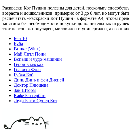
Раскраски Кот Пушин полезны для детей, поскольку способств
возраста и дошкольников, примерно от 3 до 8 лет, но могут бы
распечатать «Раскраски Кот Пушин» в формате A4, чтобы пред
занятием без необходимости покупки дополнительных игрушек 
этот персонаж популярен, миловиден и универсален, а его пр
Бен 10
Буба
Винкс (Winx)
Май Литл Пони
Вспыш и чудо-машинки
Герои в масках
Гравити Фолз
Губка Боб
Динь Динь и феи Дисней
Доктор Плюшева
Зак Шторм
Кафе Баттербин
Леди Баг и Супер Кот