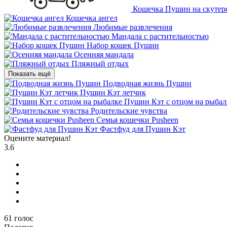
Кошечка Пушин на скутер
Кошечка ангел
Любимые развлечения
Мандала с растительностью
Набор кошек Пушин
Осенняя мандала
Пляжный отдых
Показать ещё
Подводная жизнь Пушин
Пушин Кэт летчик
Пушин Кэт с отцом на рыбал
Родительские чувства
Семья кошечки Pusheen
Фастфуд для Пушин Кэт
Оцените материал!
3.6
61
голос