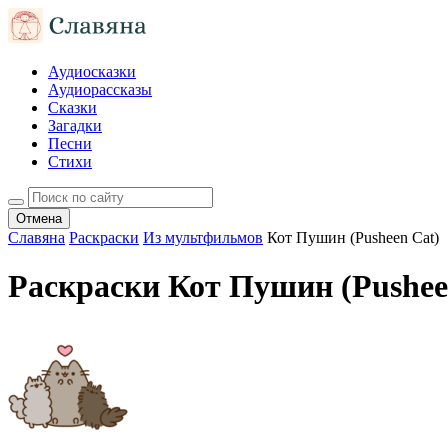
Аудиосказки
Аудиорассказы
Сказки
Загадки
Песни
Стихи
Отмена
Славяна
Раскраски
Из мультфильмов
Кот Пушин (Pusheen Cat)
Раскраски Кот Пушин (Pushee