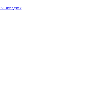
й и Эпплджек