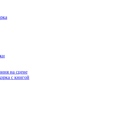
орка
рки
оиня на сцене
орка с книгой