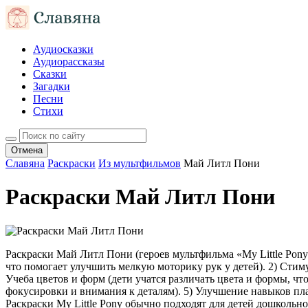
Аудиосказки
Аудиорассказы
Сказки
Загадки
Песни
Стихи
Отмена
Славяна
Раскраски
Из мультфильмов
Май Литл Пони
Раскраски Май Литл Пони
Раскраски Май Литл Пони (героев мультфильма «My Little Pony
что помогает улучшить мелкую моторику рук у детей). 2) Стим
Учеба цветов и форм (дети учатся различать цвета и формы, чт
фокусировки и внимания к деталям). 5) Улучшение навыков пла
Раскраски My Little Pony обычно подходят для детей дошкольно