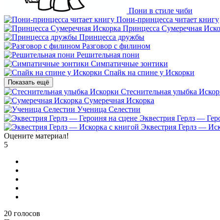
Пони в стиле чиби
Пони-принцесса читает книгу
Принцесса Сумеречная Иск
Принцесса дружбы
Разговор с филином
Решительная пони
Симпатичные зонтики
Спайк на спине у Искорки
Показать ещё
Стеснительная улыбка Иско
Сумеречная Искорка
Ученица Селестии
Эквестрия Герлз — Гер
Эквестрия Герлз — Иск
Оцените материал!
5
20
голосов