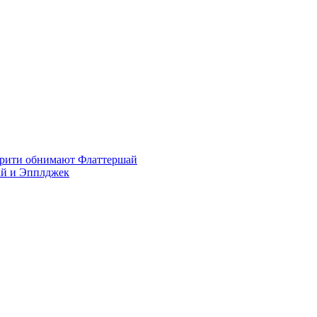
арити обнимают Флаттершай
ай и Эпплджек