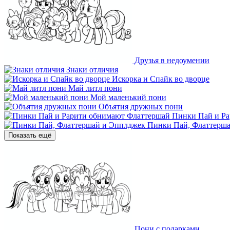
Друзья в недоумении
Знаки отличия
Искорка и Спайк во дворце
Май литл пони
Мой маленький пони
Объятия дружных пони
Пинки Пай и Р
Пинки Пай, Флаттерш
Показать ещё
Пони с подарками