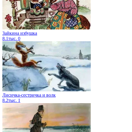
Зайкина избушка
8.1тыс.
0
Лисичка-сестричка и волк
8.2тыс.
1