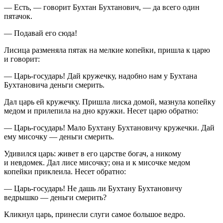
— Есть, — говорит Бухтан Бухтанович, — да всего один
пятачок.
— Подавай его сюда!
Лисица разменяла пятак на мелкие копейки, пришла к царю
и говорит:
— Царь-государь! Дай кружечку, надобно нам у Бухтана
Бухтановича деньги смерить.
Дал царь ей кружечку. Пришла лиска домой, мазнула копейку
медом и прилепила на дно кружки. Несет царю обратно:
— Царь-государь! Мало Бухтану Бухтановичу кружечки. Дай
ему мисочку — деньги смерить.
Удивился царь: живет в его царстве богач, а никому
и невдомек. Дал лисе мисочку; она и к мисочке медом
копейки приклеила. Несет обратно:
— Царь-государь! Не дашь ли Бухтану Бухтановичу
ведрышко — деньги смерить?
Кликнул царь, принесли слуги самое большое ведро.