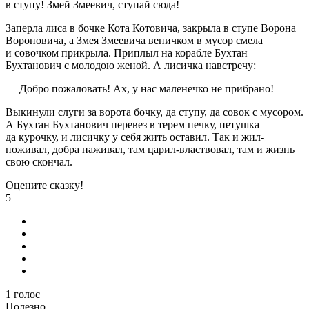
в ступу! Змей Змеевич, ступай сюда!
Заперла лиса в бочке Кота Котовича, закрыла в ступе Ворона
Вороновича, а Змея Змеевича веничком в мусор смела
и совочком прикрыла. Приплыл на корабле Бухтан
Бухтанович с молодою женой. А лисичка навстречу:
— Добро пожаловать! Ах, у нас маленечко не прибрано!
Выкинули слуги за ворота бочку, да ступу, да совок с мусором.
А Бухтан Бухтанович перевез в терем печку, петушка
да курочку, и лисичку у себя жить оставил. Так и жил-
поживал, добра наживал, там царил-властвовал, там и жизнь
свою скончал.
Оцените сказку!
5
1
голос
Полезно