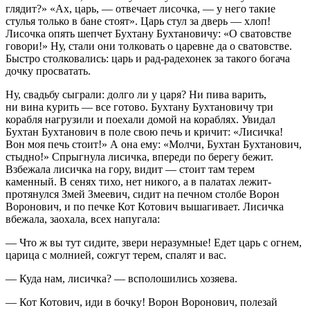
глядит?» «Ах, царь, — отвечает лисочка, — у него такие
стулья только в бане стоят». Царь стул за дверь — хлоп!
Лисочка опять шепчет Бухтану Бухтановичу: «О сватовстве
говори!» Ну, стали они толковать о царевне да о сватовстве.
Быстро столковались: царь и рад-радехонек за такого богача
дочку просватать.
Ну, свадьбу сыграли: долго ли у царя? Ни пива варить,
ни вина курить — все готово. Бухтану Бухтановичу три
корабля нагрузили и поехали домой на кораблях. Увидал
Бухтан Бухтанович в поле свою печь и кричит: «Лисичка!
Вон моя печь стоит!» А она ему: «Молчи, Бухтан Бухтанович,
стыдно!» Спрыгнула лисичка, впереди по берегу бежит.
Взбежала лисичка на гору, видит — стоит там терем
каменный. В сенях тихо, нет никого, а в палатах лежит-
протянулся Змей Змеевич, сидит на печном столбе Ворон
Воронович, и по печке Кот Котович вышагивает. Лисичка
вбежала, заохала, всех напугала:
— Что ж вы тут сидите, звери неразумные! Едет царь с огнем,
царица с молнией, сожгут терем, спалят и вас.
— Куда нам, лисичка? — всполошились хозяева.
— Кот Котович, иди в бочку! Ворон Воронович, полезай