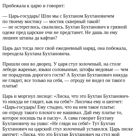
Прибежала к царю и говорит:
— Царь-государь! Шли мы с Бухтаном Бухтановичем
по твоему мостику — мостик скверный такой!
— не остереглись, свалились. Бухтан Бухтанович в грязной
одеже пред царские очи не предстанет. Не дашь ли ему
лишнее штаны да кафтан?
Царь дал тогда лисе свой ежедневный наряд, она побежала,
переодела Бухтана Бухтановича.
Пришли они во дворец. У царя стул золоченый, на столе
лебеди жареные, языки соловьиные, штофы медовые — чем
не порадуешь дорогого гостя? А Бухтан Бухтанович никуда
не глядит, все только на себя, — отроду не видел он такого
платья!
Царь и моргнул лисице: «Лиска, что это Бухтан Бухтанович-
то никуда не глядит, как на себя?» Лисочка ему и шепчет:
«Царь-государь! Ему стыдно, что на нем такое платье:
он отроду такого плохого не нашивал. Дай ему платье то,
которое носишь ты в пасху». А сама говорит Бухтану
Бухтановичу на ушко: «Не гляди на себя!» Тут Бухтан
Бухтанович на царский стул золоченый уставился. Царь лиске
шепчет: «Лиска, что это Бухтан Бухтанович на стул мой