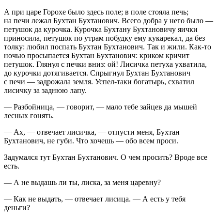
А при царе Горохе было здесь поле; в поле стояла печь;
на печи лежал Бухтан Бухтанович. Всего добра у него было —
петушок да курочка. Курочка Бухтану Бухтановичу яички
приносила, петушок по утрам побудку ему кукарекал, да без
толку: любил поспать Бухтан Бухтанович. Так и жили. Как-то
ночью просыпается Бухтан Бухтанович: криком кричит
петушок. Глянул с печки вниз: ой! Лисичка петуха ухватила,
до курочки дотягивается. Спрыгнул Бухтан Бухтанович
с печи — задрожала земля. Успел-таки богатырь, схватил
лисичку за заднюю лапу.
— Разбойница, — говорит, — мало тебе зайцев да мышей
лесных гонять.
— Ах, — отвечает лисичка, — отпусти меня, Бухтан
Бухтанович, не губи. Что хочешь — обо всем проси.
Задумался тут Бухтан Бухтанович. О чем просить? Вроде все
есть.
— А не выдашь ли ты, лиска, за меня царевну?
— Как не выдать, — отвечает лисица. — А есть у тебя
деньги?