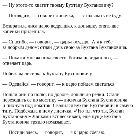
— Ну этого-то хватит твоему Бухтану Бухтановичу?
— Поглядим, — говорит лисичка, — загадывать не буду.
Возвратила лиса царю ведрышко, к донышку опять две
копейки прилепила.
— Спасибо, — говорит, — царь-государь. А я к тебе
за добрым делом: отдай дочь свою за Бухтана Бухтановича.
— Покажи мне жениха своего, богача невиданного, —
отвечает царь.
Побежала лисичка к Бухтану Бухтановичу.
— Одевайся, — говорит, — к царю пойдем свататься.
Пошли они по полю, по дороге, дошли до речки. Стали
переходить ее по мостику — лисичка Бухтана Бухтановича
и пихнула под локоток. Свалился Бухтан Бухтанович в самую
тину. Подбежала к нему лисичка. «Что ты, что ты, Бухтан
Бухтанович!» Лапками всплескивает, еще пуще Бухтана
Бухтановича грязью измазывает.
— Посиди здесь, — говорит, — я к царю сбегаю.