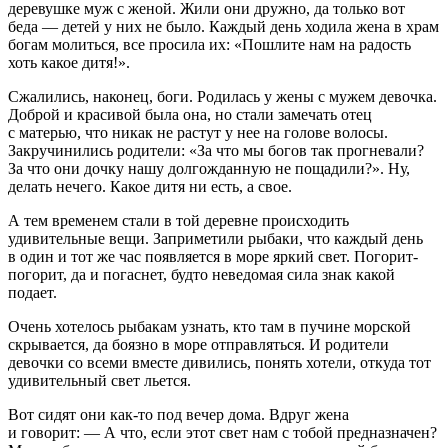
деревушке муж с женой. Жили они дружно, да только вот
беда — детей у них не было. Каждый день ходила жена в храм
богам молиться, все просила их: «Пошлите нам на радость
хоть какое дитя!».
Сжалились, наконец, боги. Родилась у жены с мужем девочка.
Доброй и красивой была она, но стали замечать отец
с матерью, что никак не растут у нее на голове волосы.
Закручинились родители: «За что мы богов так прогневали?
За что они дочку нашу долгожданную не пощадили?». Ну,
делать нечего. Какое дитя ни есть, а свое.
А тем временем стали в той деревне происходить
удивительные вещи. Заприметили рыбаки, что каждый день
в один и тот же час появляется в море яркий свет. Погорит-
погорит, да и погаснет, будто неведомая сила знак какой
подает.
Очень хотелось рыбакам узнать, кто там в пучине морской
скрывается, да боязно в море отправляться. И родители
девочки со всеми вместе дивились, понять хотели, откуда тот
удивительный свет льется.
Вот сидят они как-то под вечер дома. Вдруг жена
и говорит: — А что, если этот свет нам с тобой предназначен?