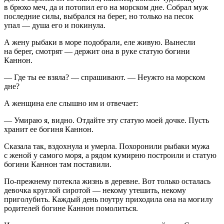
в брюхо меч, да и потопил его на морском дне. Собрал муж
последние силы, выбрался на берег, но только на песок
упал — душа его и покинула.
А жену рыбаки в море подобрали, еле живую. Вынесли
на берег, смотрят — держит она в руке статую богини
Каннон.
— Где ты ее взяла? — спрашивают. — Неужто на морском
дне?
А женщина еле слышно им и отвечает:
— Умираю я, видно. Отдайте эту статую моей дочке. Пусть
хранит ее богиня Каннон.
Сказала так, вздохнула и умерла. Похоронили рыбаки мужа
с женой у самого моря, а рядом кумирню построили и статую
богини Каннон там поставили.
По-прежнему потекла жизнь в деревне. Вот только осталась
девочка круглой сиротой — некому утешить, некому
приголубить. Каждый день поутру приходила она на могилу
родителей богине Каннон помолиться.