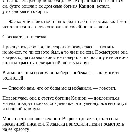
И вот как-то раз привиделся девочке странный сон. Снится
ей, будто вошла в ее дом сама богиня Каннон, встала
у изголовья и говорит:
— Жалко мне твоих почивших родителей и тебя жалко. Пусть
исполнится то, за что они жизни своей не пожалели.
Сказала так и исчезла.
Проснулась девочка, по сторонам огляделась — понять
не может, то ли сон это был, а то ли и не сон. Посмотрела она
в зеркало, да глазам своим не поверила: выросли у нее за ночь
волосы красоты невиданной, до самых пят!
Выскочила она из дома и на берег побежала — на могилу
родителей.
— Спасибо вам, что от беды меня избавили, — говорит.
Повернулась она к статуе богини Каннон — поклониться
хотела, и вдруг показалось девочке, что улыбнулась ей статуя
и головой кивнула.
Много лет прошло с тех пор. Выросла девочка, стала она
красавицей писаной. Издалека приходили люди посмотреть
на ее красоту.