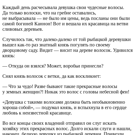
Каждый день расчесывала девушка свои чудесные волосы.
Да только волоски, что на гребне оставались,
не выбрасывала — не было им цены, ведь посланы они были
самой богиней Каннон! Вот и вешала их красавица на ветви
сливовых деревьев.
Случилось так, что далеко-далеко от той рыбацкой деревушки
вышел как-то раз знатный князь погулять по своему
дворцовому саду. Видит — висит на дереве волосок. Удивился
князь:
— Откуда он взялся? Может, воробьи принесли?
Снял князь волосок с ветки, да как воскликнет:
— Что за чудо! Разве бывают такие прекрасные волосы
у земных женщин?! Никак это волос с головы небесной феи!
«Девушка с такими волосами должна быть необыкновенно
хороша собой», — подумал князь, и вспыхнула в его сердце
любовь к неизвестной красавице.
Во все концы своих владений отправил он слуг искать
хозяйку этих прекрасных волос. Долго искали слуги и нашли,
наконец, бедную девушку из рыбацкой деревни. Привезли