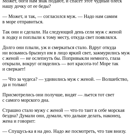
Может, боги нам знак подают, и спасет этот чудный блеск
нашу дочку от ее беды?
— Может, и так, — согласился муж. — Надо нам самим
в море отправиться.
Так они и сделали. На следующий день сели муж с женой
в лодку и поплыли к тому месту, откуда свет появлялся.
Долго они плыли, уж и смеркаться стало. Вдруг откуда
ни возьмись брызнул им в лицо яркий свет, зажмурились муж
с женой — не ослепнуть бы. Попривыкли немного, глаза
открыли, вокруг огляделись — вот красота-то! Море так
и сверкает!
— Что за чудеса? — удивились муж с женой. — Волшебство,
да и только!
Присмотрелись они получше, видят — льется тот свет
с самого морского дна.
Страшно стало мужу с женой — что-то таит в себе морская
бездна? Думали они, думали, что дальше делать, наконец,
жена и говорит:
— Спущусь-ка я на дно. Надо же посмотреть, что там внизу.