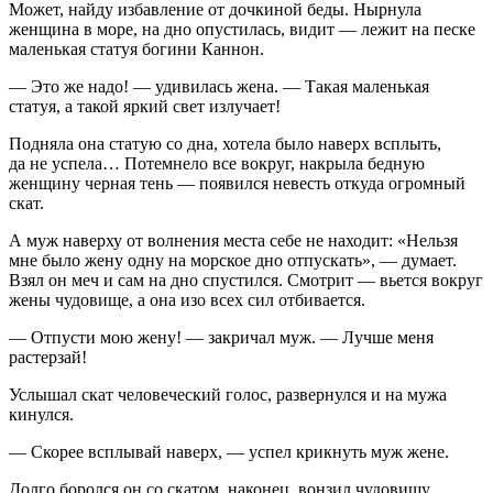
Может, найду избавление от дочкиной беды. Нырнула
женщина в море, на дно опустилась, видит — лежит на песке
маленькая статуя богини Каннон.
— Это же надо! — удивилась жена. — Такая маленькая
статуя, а такой яркий свет излучает!
Подняла она статую со дна, хотела было наверх всплыть,
да не успела… Потемнело все вокруг, накрыла бедную
женщину черная тень — появился невесть откуда огромный
скат.
А муж наверху от волнения места себе не находит: «Нельзя
мне было жену одну на морское дно отпускать», — думает.
Взял он меч и сам на дно спустился. Смотрит — вьется вокруг
жены чудовище, а она изо всех сил отбивается.
— Отпусти мою жену! — закричал муж. — Лучше меня
растерзай!
Услышал скат человеческий голос, развернулся и на мужа
кинулся.
— Скорее всплывай наверх, — успел крикнуть муж жене.
Долго боролся он со скатом, наконец, вонзил чудовищу