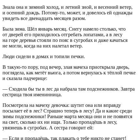
Знала она и зимний холод, и летний зной, и весенний ветер,
и осенний дождь. Потому-то, может, и довелось ей однажды
увидеть все двенадцать месяцев разом.
Была зима. Шёл январь месяц. Снегу намело столько, что
от дверей его приходилось отгребать лопатами, а в лесу
на горе деревья стояли по пояс в сугробах и даже качаться
не могли, когда на них налетал ветер.
Люди сидели в домах и топили печки.
В такую-то пору, под вечер, злая мачеха приоткрыла дверь,
поглядела, как метёт вьюга, а потом вернулась к тёплой печке
и сказала падчерице:
— Сходила бы ты в лес да набрала там подснежников. Завтра
сестрица твоя именинница.
Посмотрела на мачеху девочка: шутит она или вправду
посылает её в лес? Страшно теперь в лесу! Да и какие среди
зимы подснежники! Раньше марта месяца они и не появятся
на свет, сколько их ни ищи. Только пропадёшь в лесу,
увязнешь в сугробах. А сестра говорит ей:
— Если и пропадёшь, так плакать о тебе никто не станет!