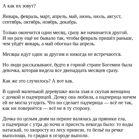
А как их зовут?
Январь, февраль, март, апрель, май, июнь, июль, август,
сентябрь, октябрь, ноябрь, декабрь.
Только окончится один месяц, сразу же начинается другой.
И ни разу ещё не бывало так, чтобы февраль пришёл раньше,
чем уйдёт январь, а май обогнал бы апрель.
Месяцы идут один за другим и никогда не встречаются.
Но люди рассказывают, будто в горной стране Богемии была
девочка, которая видела все двенадцать месяцев сразу.
Как же это случилось? А вот как.
В одной маленькой деревушке жила злая и скупая женщина
с дочкой и падчерицей. Дочку она любила, а падчерица ничем
ей не могла угодить. Что ни сделает падчерица — всё не так,
как ни повернётся — всё не в ту сторону.
Дочка по целым дням на перине валялась да пряники ела,
а падчерице с утра до ночи и присесть некогда было: то воды
натаскай, то хворосту из лесу привези, то бельё на речке
выполощи, то грядки в огороде выполи.