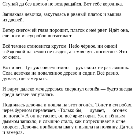
Ступай да без цветов не возвращайся. Вот тебе корзинка.
Заплакала девочка, закуталась в рваный платок и вышла
из дверей.
Ветер снегом ей глаза порошит, платок с неё рвёт. Идёт она,
еле ноги из сугробов вытягивает.
Всё темнее становится кругом. Небо чёрное, ни одной
звёздочкой на землю не глядит, а земля чуть посветлее. Это
от снега.
Вот и лес. Тут уж совсем темно — рук своих не разглядишь.
Села девочка на поваленное дерево и сидит. Всё равно,
думает, где замерзать.
И вдруг далеко меж деревьев сверкнул огонёк — будто звезда
среди ветвей запуталась.
Поднялась девочка и пошла на этот огонёк. Тонет в сугробах,
через бурелом перелезает. «Только бы, — думает, — огонёк
не погас!» А он не гаснет, он всё ярче горит. Уж и тёплым
дымком запахло, и слышно стало, как потрескивает в огне
хворост. Девочка прибавила шагу и вышла на полянку. Да так
и замерла.