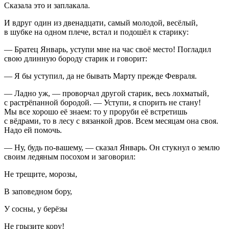
Сказала это и заплакала.
И вдруг один из двенадцати, самый молодой, весёлый,
в шубке на одном плече, встал и подошёл к старику:
— Братец Январь, уступи мне на час своё место! Погладил
свою длинную бороду старик и говорит:
— Я бы уступил, да не бывать Марту прежде Февраля.
— Ладно уж, — проворчал другой старик, весь лохматый,
с растрёпанной бородой. — Уступи, я спорить не стану!
Мы все хорошо её знаем: то у проруби её встретишь
с вёдрами, то в лесу с вязанкой дров. Всем месяцам она своя.
Надо ей помочь.
— Ну, будь по-вашему, — сказал Январь. Он стукнул о землю
своим ледяным посохом и заговорил:
Не трещите, морозы,
В заповедном бору,
У сосны, у берёзы
Не грызите кору!