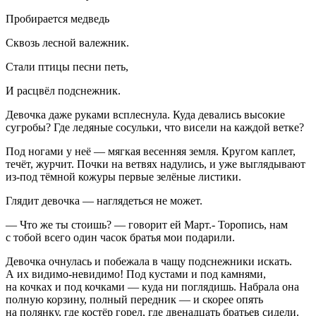
Пробирается медведь
Сквозь лесной валежник.
Стали птицы песни петь,
И расцвёл подснежник.
Девочка даже руками всплеснула. Куда девались высокие
сугробы? Где ледяные сосульки, что висели на каждой ветке?
Под ногами у неё — мягкая весенняя земля. Кругом каплет,
течёт, журчит. Почки на ветвях надулись, и уже выглядывают
из-под тёмной кожуры первые зелёные листики.
Глядит девочка — наглядеться не может.
— Что же ты стоишь? — говорит ей Март.- Торопись, нам
с тобой всего один часок братья мои подарили.
Девочка очнулась и побежала в чащу подснежники искать.
А их видимо-невидимо! Под кустами и под камнями,
на кочках и под кочками — куда ни поглядишь. Набрала она
полную корзину, полный передник — и скорее опять
на полянку, где костёр горел, где двенадцать братьев сидели.