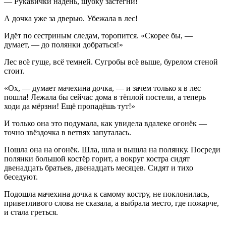
— Рукавички надень, шубку застегни!
А дочка уже за дверью. Убежала в лес!
Идёт по сестриным следам, торопится. «Скорее бы, —
думает, — до полянки добраться!»
Лес всё гуще, всё темней. Сугробы всё выше, бурелом стеной
стоит.
«Ох, — думает мачехина дочка, — и зачем только я в лес
пошла! Лежала бы сейчас дома в тёплой постели, а теперь
ходи да мёрзни! Ещё пропадёшь тут!»
И только она это подумала, как увидела вдалеке огонёк —
точно звёздочка в ветвях запуталась.
Пошла она на огонёк. Шла, шла и вышла на полянку. Посреди
полянки большой костёр горит, а вокруг костра сидят
двенадцать братьев, двенадцать месяцев. Сидят и тихо
беседуют.
Подошла мачехина дочка к самому костру, не поклонилась,
приветливого слова не сказала, а выбрала место, где пожарче,
и стала греться.