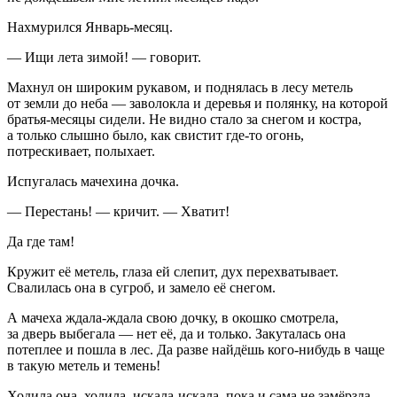
Нахмурился Январь-месяц.
— Ищи лета зимой! — говорит.
Махнул он широким рукавом, и поднялась в лесу метель
от земли до неба — заволокла и деревья и полянку, на которой
братья-месяцы сидели. Не видно стало за снегом и костра,
а только слышно было, как свистит где-то огонь,
потрескивает, полыхает.
Испугалась мачехина дочка.
— Перестань! — кричит. — Хватит!
Да где там!
Кружит её метель, глаза ей слепит, дух перехватывает.
Свалилась она в сугроб, и замело её снегом.
А мачеха ждала-ждала свою дочку, в окошко смотрела,
за дверь выбегала — нет её, да и только. Закуталась она
потеплее и пошла в лес. Да разве найдёшь кого-нибудь в чаще
в такую метель и темень!
Ходила она, ходила, искала-искала, пока и сама не замёрзла.