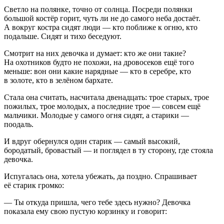
Светло на полянке, точно от солнца. Посреди полянки
большой костёр горит, чуть ли не до самого неба достаёт.
А вокруг костра сидят люди — кто поближе к огню, кто
подальше. Сидят и тихо беседуют.
Смотрит на них девочка и думает: кто же они такие?
На охотников будто не похожи, на дровосеков ещё того
меньше: вон они какие нарядные — кто в серебре, кто
в золоте, кто в зелёном бархате.
Стала она считать, насчитала двенадцать: трое старых, трое
пожилых, трое молодых, а последние трое — совсем ещё
мальчики. Молодые у самого огня сидят, а старики —
поодаль.
И вдруг обернулся один старик — самый высокий,
бородатый, бровастый — и поглядел в ту сторону, где стояла
девочка.
Испугалась она, хотела убежать, да поздно. Спрашивает
её старик громко:
— Ты откуда пришла, чего тебе здесь нужно? Девочка
показала ему свою пустую корзинку и говорит: