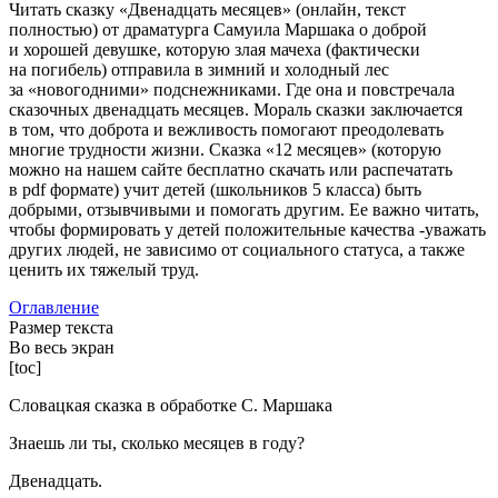
Читать сказку «Двенадцать месяцев» (онлайн, текст
полностью) от драматурга Самуила Маршака о доброй
и хорошей девушке, которую злая мачеха (фактически
на погибель) отправила в зимний и холодный лес
за «новогодними» подснежниками. Где она и повстречала
сказочных двенадцать месяцев. Мораль сказки заключается
в том, что доброта и вежливость помогают преодолевать
многие трудности жизни. Сказка «12 месяцев» (которую
можно на нашем сайте бесплатно скачать или распечатать
в pdf формате) учит детей (школьников 5 класса) быть
добрыми, отзывчивыми и помогать другим. Ее важно читать,
чтобы формировать у детей положительные качества -уважать
других людей, не зависимо от социального статуса, а также
ценить их тяжелый труд.
Оглавление
Размер текста
Во весь экран
[toc]
Словацкая сказка в обработке С. Маршака
Знаешь ли ты, сколько месяцев в году?
Двенадцать.