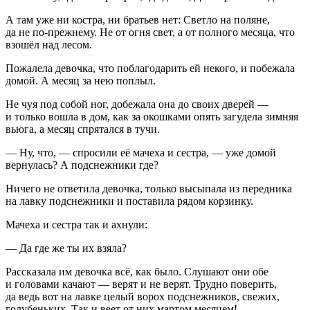
А там уже ни костра, ни братьев нет: Светло на поляне,
да не по-прежнему. Не от огня свет, а от полного месяца, что
взошёл над лесом.
Пожалела девочка, что поблагодарить ей некого, и побежала
домой. А месяц за нею поплыл.
Не чуя под собой ног, добежала она до своих дверей —
и только вошла в дом, как за окошками опять загудела зимняя
вьюга, а месяц спрятался в тучи.
— Ну, что, — спросили её мачеха и сестра, — уже домой
вернулась? А подснежники где?
Ничего не ответила девочка, только высыпала из передника
на лавку подснежники и поставила рядом корзинку.
Мачеха и сестра так и ахнули:
— Да где же ты их взяла?
Рассказала им девочка всё, как было. Слушают они обе
и головами качают — верят и не верят. Трудно поверить,
да ведь вот на лавке целый ворох подснежников, свежих,
голубеньких. Так и веет от них мартом месяцем!