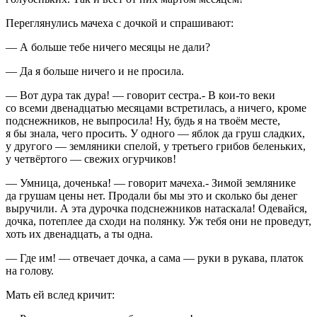
Переглянулись мачеха с дочкой и спрашивают:
— А больше тебе ничего месяцы не дали?
— Да я больше ничего и не просила.
— Вот дура так дура! — говорит сестра.- В кои-то веки
со всеми двенадцатью месяцами встретилась, а ничего, кроме
подснежников, не выпросила! Ну, будь я на твоём месте,
я бы знала, чего просить. У одного — яблок да груш сладких,
у другого — земляники спелой, у третьего грибов беленьких,
у четвёртого — свежих огурчиков!
— Умница, доченька! — говорит мачеха.- Зимой землянике
да грушам цены нет. Продали бы мы это и сколько бы денег
выручили. А эта дурочка подснежников натаскала! Одевайся,
дочка, потеплее да сходи на полянку. Уж тебя они не проведут,
хоть их двенадцать, а ты одна.
— Где им! — отвечает дочка, а сама — руки в рукава, платок
на голову.
Мать ей вслед кричит: