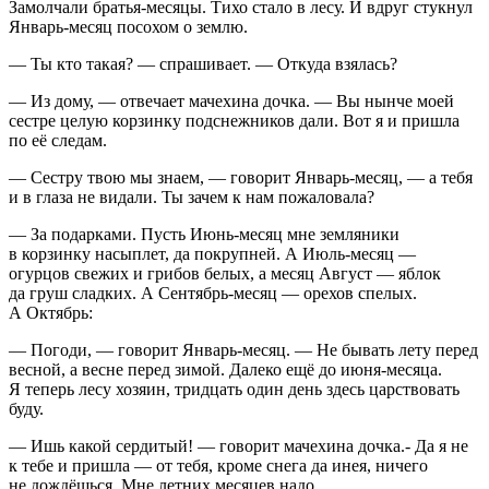
Замолчали братья-месяцы. Тихо стало в лесу. И вдруг стукнул
Январь-месяц посохом о землю.
— Ты кто такая? — спрашивает. — Откуда взялась?
— Из дому, — отвечает мачехина дочка. — Вы нынче моей
сестре целую корзинку подснежников дали. Вот я и пришла
по её следам.
— Сестру твою мы знаем, — говорит Январь-месяц, — а тебя
и в глаза не видали. Ты зачем к нам пожаловала?
— За подарками. Пусть Июнь-месяц мне земляники
в корзинку насыплет, да покрупней. А Июль-месяц —
огурцов свежих и грибов белых, а месяц Август — яблок
да груш сладких. А Сентябрь-месяц — орехов спелых.
А Октябрь:
— Погоди, — говорит Январь-месяц. — Не бывать лету перед
весной, а весне перед зимой. Далеко ещё до июня-месяца.
Я теперь лесу хозяин, тридцать один день здесь царствовать
буду.
— Ишь какой сердитый! — говорит мачехина дочка.- Да я не
к тебе и пришла — от тебя, кроме снега да инея, ничего
не дождёшься. Мне летних месяцев надо.