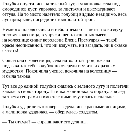
Голубки опустились на зеленый луг, а малиновка села под
смородинов куст, укрылась за листьями и высматривает
оттуда. На то место налетело голубиц видимо-невидимо, весь
луг прикрыли; посредине стоял золотой трон.
Немного погодя осияло и небо и землю — летит по воздуху
золотая колесница, в упряжи шесть огненных змеев;
на колеснице сидит королевна Елена Премудрая — такой
красы неописанной, что ни вздумать, ни взгадать, ни в сказке
сказать!
Сошла она с колесницы, села на золотой трон; начала
подзывать к себе голубок по очереди и учить их разным
мудростям. Покончила ученье, вскочила на колесницу —
и была такова!
Тут все до единой голубки снялись с зеленого лугу и полетели
каждая в свою сторону. Птичка-малиновка вспорхнула вслед
за тремя сестрами и вместе с ними очутилась в спальне.
Голубки ударились о ковер — сделались красными девицами,
а малиновка ударилась — обернулась солдатом.
— Ты откуда? — спрашивают его девицы.