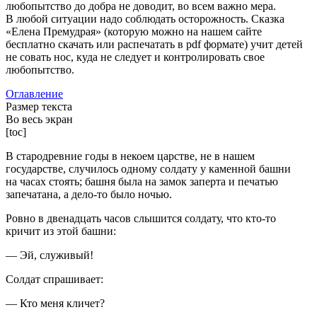
любопытство до добра не доводит, во всем важно мера.
В любой ситуации надо соблюдать осторожность. Сказка
«Елена Премудрая» (которую можно на нашем сайте
бесплатно скачать или распечатать в pdf формате) учит детей
не совать нос, куда не следует и контролировать свое
любопытство.
Оглавление
Размер текста
Во весь экран
[toc]
В стародревние годы в некоем царстве, не в нашем
государстве, случилось одному солдату у каменной башни
на часах стоять; башня была на замок заперта и печатью
запечатана, а дело-то было ночью.
Ровно в двенадцать часов слышится солдату, что кто-то
кричит из этой башни:
— Эй, служивый!
Солдат спрашивает:
— Кто меня кличет?