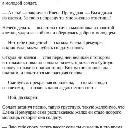
а молодой солдат.
— Ах ты! — закричала Елена Премудрая. — Выходи-ка
из клетки. За твою неправду ты мне жизнью ответишь!
Нечего делать — вылетела птичка-малиновка из золотой
клетки, ударилась об пол и обернулась добрым молодцем.
— Нет тебе прощения! — сказала Елена Премудрая
и крикнула палача рубить солдату голову.
Откуда ни взялся — стал перед ней великан с топором
и с плахою, повалил солдата наземь, прижал его буйную
голову к плахе и поднял топор. Вот махнет королевна
платком, и покатится молодецкая голова…
— Смилуйся, прекрасная королевна, — сказал солдат
со слезами, — позволь напоследях песню спеть.
— Пой, да скорей!
Солдат затянул песню, такую грустную, такую жалобную, что
Елена Премудрая сама расплакалась; жалко ей стало доброго
молодца, говорит она солдату:
— Даю тебе сроку десять часов; если ты сумеешь в это время