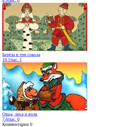
8.9тыс.
0
Берёза и три сокола
10.1тыс.
1
Овца, лиса и волк
7.6тыс.
0
Комментарии
0