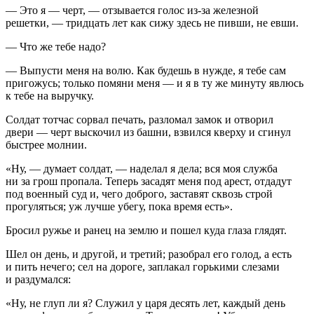
— Это я — черт, — отзывается голос из-за железной
решетки, — тридцать лет как сижу здесь не пивши, не евши.
— Что же тебе надо?
— Выпусти меня на волю. Как будешь в нужде, я тебе сам
пригожусь; только помяни меня — и я в ту же минуту явлюсь
к тебе на выручку.
Солдат тотчас сорвал печать, разломал замок и отворил
двери — черт выскочил из башни, взвился кверху и сгинул
быстрее молнии.
«Ну, — думает солдат, — наделал я дела; вся моя служба
ни за грош пропала. Теперь засадят меня под арест, отдадут
под военный суд и, чего доброго, заставят сквозь строй
прогуляться; уж лучше убегу, пока время есть».
Бросил ружье и ранец на землю и пошел куда глаза глядят.
Шел он день, и другой, и третий; разобрал его голод, а есть
и пить нечего; сел на дороге, заплакал горькими слезами
и раздумался:
«Ну, не глуп ли я? Служил у царя десять лет, каждый день