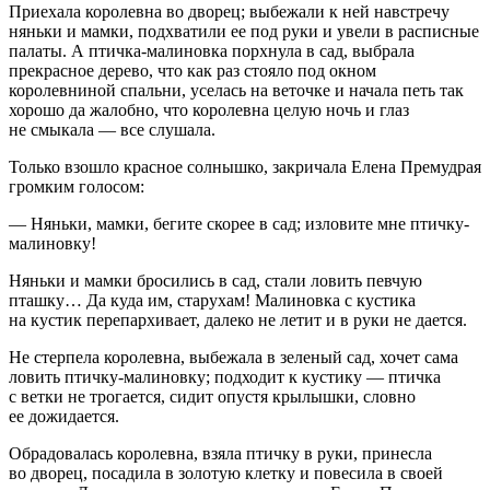
Приехала королевна во дворец; выбежали к ней навстречу
няньки и мамки, подхватили ее под руки и увели в расписные
палаты. А птичка-малиновка порхнула в сад, выбрала
прекрасное дерево, что как раз стояло под окном
королевниной спальни, уселась на веточке и начала петь так
хорошо да жалобно, что королевна целую ночь и глаз
не смыкала — все слушала.
Только взошло красное солнышко, закричала Елена Премудрая
громким голосом:
— Няньки, мамки, бегите скорее в сад; изловите мне птичку-
малиновку!
Няньки и мамки бросились в сад, стали ловить певчую
пташку… Да куда им, старухам! Малиновка с кустика
на кустик перепархивает, далеко не летит и в руки не дается.
Не стерпела королевна, выбежала в зеленый сад, хочет сама
ловить птичку-малиновку; подходит к кустику — птичка
с ветки не трогается, сидит опустя крылышки, словно
ее дожидается.
Обрадовалась королевна, взяла птичку в руки, принесла
во дворец, посадила в золотую клетку и повесила в своей