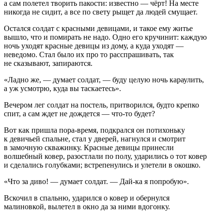
а сам полетел творить пакости: известно — чёрт! На месте
никогда не сидит, а все по свету рыщет да людей смущает.
Остался солдат с красными девицами, и такое ему житье
вышло, что и помирать не надо. Одно его кручинит: каждую
ночь уходят красные девицы из дому, а куда уходят —
неведомо. Стал было их про то расспрашивать, так
не сказывают, запираются.
«Ладно же, — думает солдат, — буду целую ночь караулить,
а уж усмотрю, куда вы таскаетесь».
Вечером лег солдат на постель, притворился, будто крепко
спит, а сам ждет не дождется — что-то будет?
Вот как пришла пора-время, подкрался он потихоньку
к девичьей спальне, стал у дверей, нагнулся и смотрит
в замочную скважинку. Красные девицы принесли
волшебный ковер, разостлали по полу, ударились о тот ковер
и сделались голубками; встрепенулись и улетели в окошко.
«Что за диво! — думает солдат. — Дай-ка я попробую».
Вскочил в спальню, ударился о ковер и обернулся
малиновкой, вылетел в окно да за ними вдогонку.