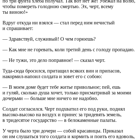
по три фунта хлеба получал. Так вот нет же! Убежал на волю,
чтобы помереть голодною смертью. Эх, черт, всему
ты виною!»
Вдруг откуда ни взялся — стал перед ним нечистый
и спрашивает:
— Здравствуй, служивый! О чем горюешь?
— Как мне не горевать, коли третий день с голоду пропадаю.
— Не тужи, это дело поправное! — сказал черт.
Туда-сюда бросился, притащил всяких вин и припасов,
накормил-напоил солдата и зовет его с собою:
— В моем доме будет тебе житье привольное; пей, ешь
и гуляй, сколько душа хочет, только присматривай за моими
дочерьми — больше мне ничего не надобно.
Солдат согласился. Черт подхватил его под руки, поднял
высоко-высоко на воздух и принес за тридевять земель,
в тридесятое государство — в белокаменные палаты.
У черта было три дочери — собой красавицы. Приказал
он им слушаться того солдата и кормить и поить его вдоволь,