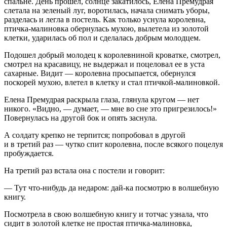
спальне. День прошел, солнце закатилось, Елена Премудрая
слетала на зеленый луг, воротилась, начала снимать уборы,
разделась и легла в постель. Как только уснула королевна,
птичка-малиновка обернулась мухою, вылетела из золотой
клетки, ударилась об пол и сделалась добрым молодцем.
Подошел добрый молодец к королевниной кроватке, смотрел,
смотрел на красавицу, не выдержал и поцеловал ее в уста
сахарные. Видит — королевна просыпается, обернулся
поскорей мухою, влетел в клетку и стал птичкой-малиновкой.
Елена Премудрая раскрыла глаза, глянула кругом — нет
никого. «Видно, — думает, — мне во сне это пригрезилось!»
Повернулась на другой бок и опять заснула.
А солдату крепко не терпится; попробовал в другой
и в третий раз — чутко спит королевна, после всякого поцелуя
пробуждается.
На третий раз встала она с постели и говорит:
— Тут что-нибудь да недаром: дай-ка посмотрю в волшебную
книгу.
Посмотрела в свою волшебную книгу и тотчас узнала, что
сидит в золотой клетке не простая птичка-малиновка,