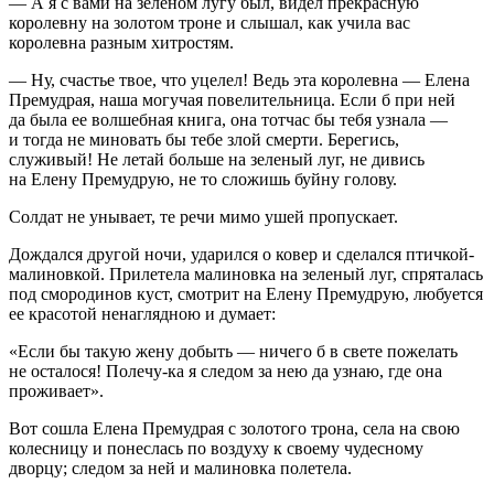
— А я с вами на зеленом лугу был, видел прекрасную
королевну на золотом троне и слышал, как учила вас
королевна разным хитростям.
— Ну, счастье твое, что уцелел! Ведь эта королевна — Елена
Премудрая, наша могучая повелительница. Если б при ней
да была ее волшебная книга, она тотчас бы тебя узнала —
и тогда не миновать бы тебе злой смерти. Берегись,
служивый! Не летай больше на зеленый луг, не дивись
на Елену Премудрую, не то сложишь буйну голову.
Солдат не унывает, те речи мимо ушей пропускает.
Дождался другой ночи, ударился о ковер и сделался птичкой-
малиновкой. Прилетела малиновка на зеленый луг, спряталась
под смородинов куст, смотрит на Елену Премудрую, любуется
ее красотой ненаглядною и думает:
«Если бы такую жену добыть — ничего б в свете пожелать
не осталося! Полечу-ка я следом за нею да узнаю, где она
проживает».
Вот сошла Елена Премудрая с золотого трона, села на свою
колесницу и понеслась по воздуху к своему чудесному
дворцу; следом за ней и малиновка полетела.