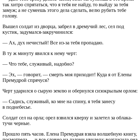
так хитро спрятаться, что я тебя не найду, то выйду за тебя
замуж; а не сумеешь этого дела сделать, велю рубить тебе
голову.
Вышел солдат из дворца, забрел в дремучий лес, сел под
кустик, задумался-закручинился:
— Ах, дух нечистый! Все из-за тебя пропадаю.
В ту ж минуту явился к нему черт:
— Что тебе, служивый, надобно?
— Эх, — говорит, — смерть моя приходит! Куда я от Елены
Премудрой спрячуся?
Черт ударился о сырую землю и обернулся сизокрылым орлом:
— Садись, служивый, ко мне на спину, я тебя занесу
в поднебесье.
Солдат сел на орла; орел взвился кверху и залетел за облака-
тучи черные.
Прошло пять часов. Елена Премудрая взяла волшебную книгу,
посмотрела — и все словно на ладони увидела; возгласила она