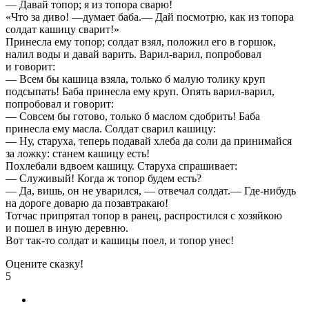
— Давай топор; я из топора сварю!
«Что за диво! —думает баба.— Дай посмотрю, как из топора
солдат кашицу сварит!»
Принесла ему топор; солдат взял, положил его в горшок,
налил воды и давай варить. Варил-варил, попробовал
и говорит:
— Всем бы кашица взяла, только б малую толику круп
подсыпать! Баба принесла ему круп. Опять варил-варил,
попробовал и говорит:
— Совсем бы готово, только б маслом сдобрить! Баба
принесла ему масла. Солдат сварил кашицу:
— Ну, старуха, теперь подавай хлеба да соли да принимайся
за ложку: станем кашицу есть!
Похлебали вдвоем кашицу. Старуха спрашивает:
— Служивый! Когда ж топор будем есть?
— Да, вишь, он не уварился, — отвечал солдат.— Где-нибудь
на дороге доварю да позавтракаю!
Тотчас припрятал топор в ранец, распростился с хозяйкою
и пошел в иную деревню.
Вот так-то солдат и кашицы поел, и топор унес!
Оцените сказку!
5