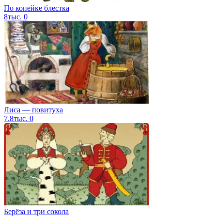
По копейке блестка
8тыс.
0
Лиса — повитуха
7.8тыс.
0
Берёза и три сокола