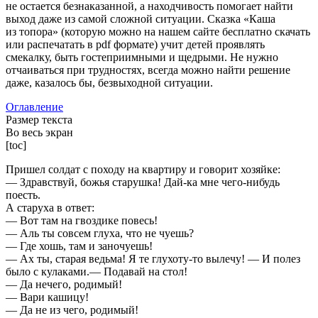
не остается безнаказанной, а находчивость помогает найти
выход даже из самой сложной ситуации. Сказка «Каша
из топора» (которую можно на нашем сайте бесплатно скачать
или распечатать в pdf формате) учит детей проявлять
смекалку, быть гостеприимными и щедрыми. Не нужно
отчаиваться при трудностях, всегда можно найти решение
даже, казалось бы, безвыходной ситуации.
Оглавление
Размер текста
Во весь экран
[toc]
Пришел солдат с походу на квартиру и говорит хозяйке:
— Здравствуй, божья старушка! Дай-ка мне чего-нибудь
поесть.
А старуха в ответ:
— Вот там на гвоздике повесь!
— Аль ты совсем глуха, что не чуешь?
— Где хошь, там и заночуешь!
— Ах ты, старая ведьма! Я те глухоту-то вылечу! — И полез
было с кулаками.— Подавай на стол!
— Да нечего, родимый!
— Вари кашицу!
— Да не из чего, родимый!