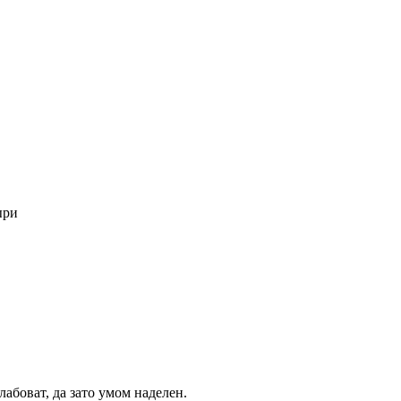
ыри
абоват, да зато умом наделен.