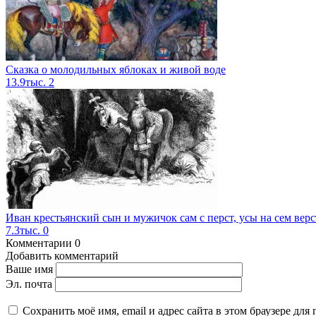
Сказка о молодильных яблоках и живой воде
13.9тыс.
2
Иван крестьянский сын и мужичок сам с перст, усы на сем верс
7.3тыс.
0
Комментарии
0
Добавить комментарий
Ваше имя
Эл. почта
Сохранить моё имя, email и адрес сайта в этом браузере д