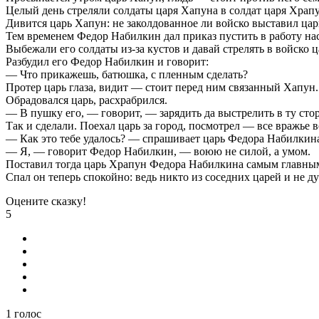
Целый день стреляли солдаты царя Хапуна в солдат царя Храпун
Дивится царь Хапун: не заколдованное ли войско выставил ца
Тем временем Федор Набилкин дал приказ пустить в работу на
Выбежали его солдаты из-за кустов и давай стрелять в войско
Разбудил его Федор Набилкин и говорит:
— Что прикажешь, батюшка, с пленным сделать?
Протер царь глаза, видит — стоит перед ним связанный Хапун.
Обрадовался царь, расхрабрился.
— В пушку его, — говорит, — зарядить да выстрелить в ту стор
Так и сделали. Поехал царь за город, посмотрел — все вражье 
— Как это тебе удалось? — спрашивает царь Федора Набилкин
— Я, — говорит Федор Набилкин, — воюю не силой, а умом.
Поставил тогда царь Храпун Федора Набилкина самым главным 
Спал он теперь спокойно: ведь никто из соседних царей и не д
Оцените сказку!
5
1
голос