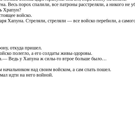
а. Весь порох спалили, все патроны расстреляли, а никого не у
рь Храпун?
стоящее войско.
 царя Хапуна. Стреляли, стреляли — все войско перебили, а сам
ону, откуда пришел.
войско полегло, а его солдаты живы-здоровы.
а.— Ведь у Хапуна ж силы-то втрое больше было…
начальником над своим войском, а сам спать пошел.
умал идти на него войной.