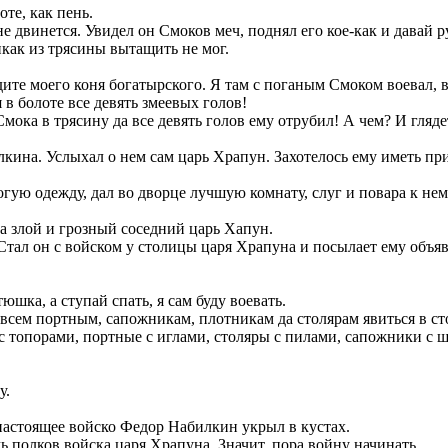
те, как пень.
 двинется. Увидел он Смоков меч, поднял его кое-как и давай 
икак из трясины вытащить не мог.
ите моего коня богатырского. Я там с поганым Смоком воевал, в
в болоте все девять змеевых голов!
а в трясину да все девять голов ему отрубил! А чем? И глядеть-т
ина. Услыхал о нем сам царь Храпун. Захотелось ему иметь при 
гую одежду, дал во дворце лучшую комнату, слуг и повара к нем
а злой и грозный соседний царь Хапун.
. Стал он с войском у столицы царя Храпуна и посылает ему объя
ка, а ступай спать, я сам буду воевать.
л всем портным, сапожникам, плотникам да столярам явиться в с
и с топорами, портные с иглами, столяры с пилами, сапожники 
у.
настоящее войско Федор Набилкин укрыл в кустах.
ь полков войска царя Храпуна. Значит, пора войну начинать.