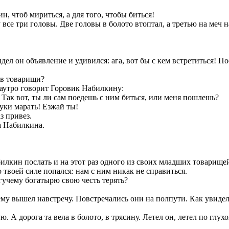
н, чтоб мириться, а для того, чтобы биться!
се три головы. Две головы в болото втоптал, а третью на меч 
дел он объявление и удивился: ага, вот бы с кем встретиться! П
 в товарищи?
Наутро говорит Горовик Набилкину:
ак вот, ты ли сам поедешь с ним биться, или меня пошлешь?
уки марать! Езжай ты!
з привез.
а Набилкина.
кин послать и на этот раз одного из своих младших товарищей, 
твоей силе попался: нам с ним никак не справиться.
огучему богатырю свою честь терять?
му вышел навстречу. Повстречались они на полпути. Как увиде
А дорога та вела в болото, в трясину. Летел он, летел по глухо