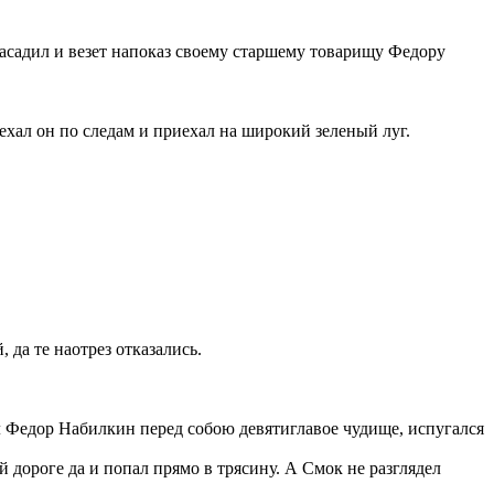
насадил и везет напоказ своему старшему товарищу Федору
оехал он по следам и приехал на широкий зеленый луг.
да те наотрез отказались.
л Федор Набилкин перед собою девятиглавое чудище, испугался
й дороге да и попал прямо в трясину. А Смок не разглядел