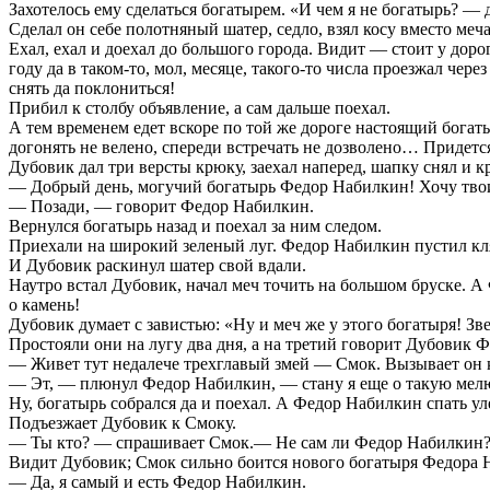
Захотелось ему сделаться богатырем. «И чем я не богатырь? 
Сделал он себе полотняный шатер, седло, взял косу вместо меча
Ехал, ехал и доехал до большого города. Видит — стоит у доро
году да в таком-то, мол, месяце, такого-то числа проезжал чер
снять да поклониться!
Прибил к столбу объявление, а сам дальше поехал.
А тем временем едет вскоре по той же дороге настоящий богаты
догонять не велено, спереди встречать не дозволено… Придетс
Дубовик дал три версты крюку, заехал наперед, шапку снял и к
— Добрый день, могучий богатырь Федор Набилкин! Хочу твоим
— Позади, — говорит Федор Набилкин.
Вернулся богатырь назад и поехал за ним следом.
Приехали на широкий зеленый луг. Федор Набилкин пустил кляч
И Дубовик раскинул шатер свой вдали.
Наутро встал Дубовик, начал меч точить на большом бруске. А
о камень!
Дубовик думает с завистью: «Ну и меч же у этого богатыря! Зв
Простояли они на лугу два дня, а на третий говорит Дубовик 
— Живет тут недалече трехглавый змей — Смок. Вызывает он к
— Эт, — плюнул Федор Набилкин, — стану я еще о такую мелю
Ну, богатырь собрался да и поехал. А Федор Набилкин спать ул
Подъезжает Дубовик к Смоку.
— Ты кто? — спрашивает Смок.— Не сам ли Федор Набилкин? Сл
Видит Дубовик; Смок сильно боится нового богатыря Федора Н
— Да, я самый и есть Федор Набилкин.