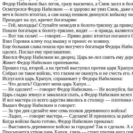
Федор Набилкин был легок, сразу выскочил, а Смок засел в боло
Осмотрелся Федор Набилкин — и здорово же увяз Смок, даже не
меч в болото втоптал, а сам назад пешком двинулся: кобылку н
Приходит на луг, кричит богатырям:
— Гей, молодцы! Ступайте немедля в болото-трясину да привед
Пошли богатыри к болоту-трясине, видят — и правда, валяются 
— Вот так силач! — говорят.— Прямо диво: втоптал поганого Смок
Взял Горовик клячу под мышку и принес ее хозяину.
Еще большая слава пошла про могучего богатыря Федора Набилк
одолел. Послал ему приглашение.
Явился Федор Набилкин во дворец. Царь ве-лел сшить ему доро
Живет Федор Набилкин припеваючи.
Прошел год, второй, а на третий выступил против царя Храпун
Собрал он такое войско, что глазом не окинуть и не счесть его
Испугался царь Храпун, спрашивает у Федора Набилкина:
— Что делать? Одолеет меня царь Хапун…
— Не одолеет! — говорит Федор Набилкин.— Не волнуйся, батюш
Царь сладко зевнул и завалился спать, а Федор Набилкин веле
И все мастера со всего царства явились в столицу — плотник
Вышел Федор Набилкин и говорит:
— За три дня сделайте мне семь полков деревянного войска!
— Ладно, — говорят мастера.— Сделаем! И принялись за работ
Когда войско было готово, Федор Набилкин приказал:
— Выставить деревянное войско за городом! Так и сделали. А 
Просыпается утром царь Хапун, глядь — стоит против него сем