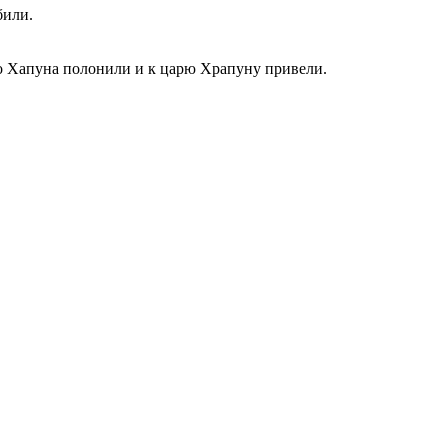
били.
ого Хапуна полонили и к царю Храпуну привели.