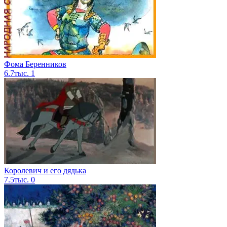
Фома Беренников
6.7тыс.
1
Королевич и его дядька
7.5тыс.
0