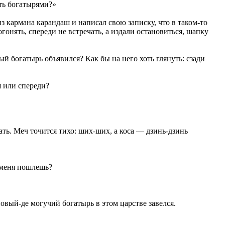
ть богатырями?»
из кармана карандаш и написал свою записку, что в таком-то
гонять, спереди не встречать, а издали остановиться, шапку
ый богатырь объявился? Как бы на него хоть глянуть: сзади
 или спереди?
ть. Меч точится тихо: ших-ших, а коса — дзинь-дзинь
 меня пошлешь?
вый-де могучий богатырь в этом царстве завелся.