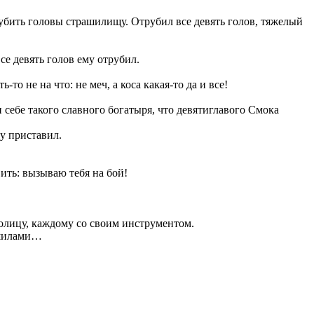
рубить головы страшилищу. Отрубил все девять голов, тяжелый
се девять голов ему отрубил.
о не на что: не меч, а коса какая-то да и все!
себе такого славного богатыря, что девятиглавого Смока
у приставил.
вить: вызываю тебя на бой!
толицу, каждому со своим инструментом.
с шилами…