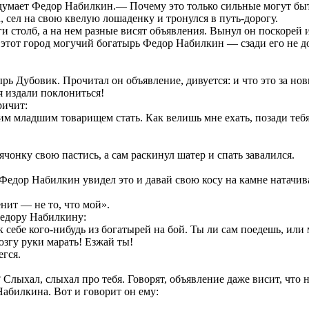
— думает Федор Набилкин.— Почему это только сильные могут бы
, сел на свою квелую лошаденку и тронулся в путь-дорогу.
ги столб, а на нем разные висят объявления. Вынул он поскорей 
ез этот город могучий богатырь Федор Набилкин — сзади его не до
рь Дубовик. Прочитал он объявление, дивуется: и что это за нов
я издали поклониться!
ричит:
 младшим товарищем стать. Как велишь мне ехать, позади тебя
онку свою пастись, а сам раскинул шатер и спать завалился.
 Федор Набилкин увидел это и давай свою косу на камне натачива
енит — не то, что мой».
Федору Набилкину:
 себе кого-нибудь из богатырей на бой. Ты ли сам поедешь, или
згу руки марать! Езжай ты!
егся.
ыхал, слыхал про тебя. Говорят, объявление даже висит, что но
абилкина. Вот и говорит он ему: