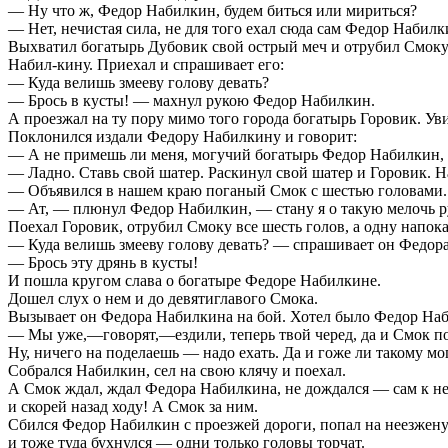
— Ну что ж, Федор Набилкин, будем биться или мириться?
— Нет, нечистая сила, не для того ехал сюда сам Федор Набилки
Выхватил богатырь Дубовик свой острый меч и отрубил Смоку в
Набил-кину. Приехал и спрашивает его:
— Куда велишь змееву голову девать?
— Брось в кусты! — махнул рукою Федор Набилкин.
А проезжал на ту пору мимо того города богатырь Горовик. Уви
Поклонился издали Федору Набилкину и говорит:
— А не примешь ли меня, могучий богатырь Федор Набилкин,
— Ладно. Ставь свой шатер. Раскинул свой шатер и Горовик. 
— Объявился в нашем краю поганый Смок с шестью головами. Т
— Ат, — плюнул Федор Набилкин, — стану я о такую мелочь р
Поехал Горовик, отрубил Смоку все шесть голов, а одну напока
— Куда велишь змееву голову девать? — спрашивает он Федор
— Брось эту дрянь в кусты!
И пошла кругом слава о богатыре Федоре Набилкине.
Дошел слух о нем и до девятиглавого Смока.
Вызывает он Федора Набилкина на бой. Хотел было Федор Набил
— Мы уже,—говорят,—ездили, теперь твой черед, да и Смок по 
Ну, ничего на поделаешь — надо ехать. Да и гоже ли такому м
Собрался Набилкин, сел на свою клячу и поехал.
А Смок ждал, ждал Федора Набилкина, не дождался — сам к не
и скорей назад ходу! А Смок за ним.
Сбился Федор Набилкин с проезжей дороги, попал на неезженую. 
и тоже туда бухнулся — одни только головы торчат.