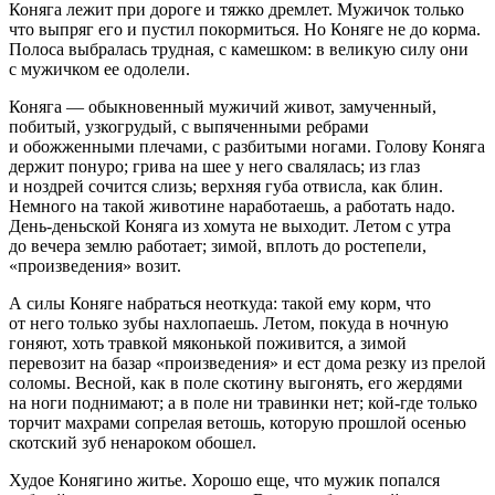
Коняга лежит при дороге и тяжко дремлет. Мужичок только
что выпряг его и пустил покормиться. Но Коняге не до корма.
Полоса выбралась трудная, с камешком: в великую силу они
с мужичком ее одолели.
Коняга — обыкновенный мужичий живот, замученный,
побитый, узкогрудый, с выпяченными ребрами
и обожженными плечами, с разбитыми ногами. Голову Коняга
держит понуро; грива на шее у него свалялась; из глаз
и ноздрей сочится слизь; верхняя губа отвисла, как блин.
Немного на такой животине наработаешь, а работать надо.
День-деньской Коняга из хомута не выходит. Летом с утра
до вечера землю работает; зимой, вплоть до ростепели,
«произведения» возит.
А силы Коняге набраться неоткуда: такой ему корм, что
от него только зубы нахлопаешь. Летом, покуда в ночную
гоняют, хоть травкой мяконькой поживится, а зимой
перевозит на базар «произведения» и ест дома резку из прелой
соломы. Весной, как в поле скотину выгонять, его жердями
на ноги поднимают; а в поле ни травинки нет; кой-где только
торчит махрами сопрелая ветошь, которую прошлой осенью
скотский зуб ненароком обошел.
Худое Конягино житье. Хорошо еще, что мужик попался