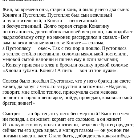
Жил, во времена оны, старый конь, и было у него два сына:
Коняга и Пустопляс. Пустопляс был сын вежливый
и чувствительный, а Коняга — неотесанный
и бесчувственный. Долго терпел старик Конягину
неотесанность, долго обоих сыновей вел ровно, как подобает
чадолюбивому отцу, но наконец рассердился и сказал: «Вот
вам на веки вечные моя воля: Коняге — солома,
а Пустоплясу — овес». Так с тех пор и пошло. Пустопляса
в теплое стойло поставили, соломки мяконькой постелили,
медовой сытой напоили и пшена ему в ясли засыпали;
а Конягу привели в хлев и бросили охапку прелой соломы:
«Хлопай зубами. Коняга! А пить — вон из той лужи».
Совсем было позабыл Пустопляс, что у него братец на свете
живет, да вдруг с чего-то загрустил и вспомнил. «Надоело,
говорит, мне стойло теплое, прискучила сыта медовая,
не лезет в горло пшено ярое; пойду, проведаю, каково-то мой
братец живет!»
Смотрит — ан братец-то у него бессмертный! Бьют его чем
ни попадя, а он живет; кормят его соломою, а он живет!
И в какую сторону поля ни взгляни, везде все братец орудует;
сейчас ты его здесь видел, а мигнул глазом — он уж вон где
ногами вывертывает. Стало быть, добродетель какая-нибудь