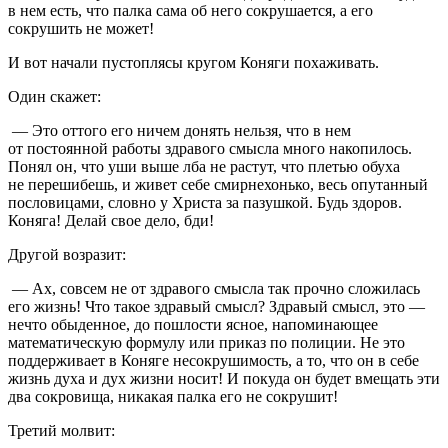
в нем есть, что палка сама об него сокрушается, а его
сокрушить не может!
И вот начали пустоплясы кругом Коняги похаживать.
Один скажет:
— Это оттого его ничем донять нельзя, что в нем
от постоянной работы здравого смысла много накопилось.
Понял он, что уши выше лба не растут, что плетью обуха
не перешибешь, и живет себе смирнехонько, весь опутанный
пословицами, словно у Христа за пазушкой. Будь здоров.
Коняга! Делай свое дело, бди!
Другой возразит:
— Ах, совсем не от здравого смысла так прочно сложилась
его жизнь! Что такое здравый смысл? Здравый смысл, это —
нечто обыденное, до пошлости ясное, напоминающее
математическую формулу или приказ по полиции. Не это
поддерживает в Коняге несокрушимость, а то, что он в себе
жизнь духа и дух жизни носит! И покуда он будет вмещать эти
два сокровища, никакая палка его не сокрушит!
Третий молвит: