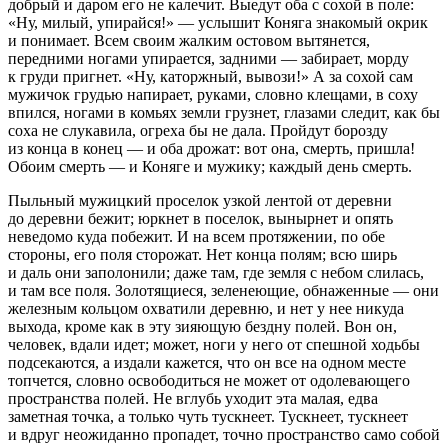
добрый и даром его не калечит. Выедут оба с сохой в поле:
«Ну, милый, упирайся!» — услышит Коняга знакомый окрик
и понимает. Всем своим жалким остовом вытянется,
передними ногами упирается, задними — забирает, морду
к груди пригнет. «Ну, каторжный, вывози!» А за сохой сам
мужичок грудью напирает, руками, словно клещами, в соху
впился, ногами в комьях земли грузнет, глазами следит, как бы
соха не слукавила, огреха бы не дала. Пройдут борозду
из конца в конец — и оба дрожат: вот она, смерть, пришла!
Обоим смерть — и Коняге и мужику; каждый день смерть.
Пыльный мужицкий проселок узкой лентой от деревни
до деревни бежит; юркнет в поселок, вынырнет и опять
неведомо куда побежит. И на всем протяжении, по обе
стороны, его поля сторожат. Нет конца полям; всю ширь
и даль они заполонили; даже там, где земля с небом слилась,
и там все поля. Золотящиеся, зеленеющие, обнаженные — они
железным кольцом охватили деревню, и нет у нее никуда
выхода, кроме как в эту зияющую бездну полей. Вон он,
человек, вдали идет; может, ноги у него от спешной ходьбы
подсекаются, а издали кажется, что он все на одном месте
топчется, словно освободиться не может от одолевающего
пространства полей. Не вглубь уходит эта малая, едва
заметная точка, а только чуть тускнеет. Тускнеет, тускнеет
и вдруг неожиданно пропадет, точно пространство само собой