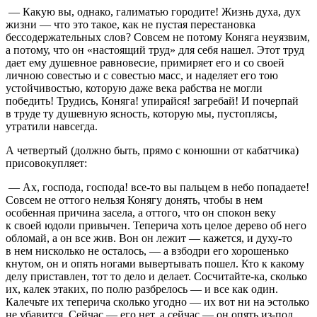
— Какую вы, однако, галиматью городите! Жизнь духа, дух
жизни — что это такое, как не пустая перестановка
бессодержательных слов? Совсем не потому Коняга неуязвим,
а потому, что он «настоящий труд» для себя нашел. Этот труд
дает ему душевное равновесие, примиряет его и со своей
личною совестью и с совестью масс, и наделяет его тою
устойчивостью, которую даже века рабства не могли
победить! Трудись, Коняга! упирайся! загребай! И почерпай
в труде ту душевную ясность, которую мы, пустоплясы,
утратили навсегда.
А четвертый (должно быть, прямо с конюшни от кабатчика)
присовокупляет:
— Ах, господа, господа! все-то вы пальцем в небо попадаете!
Совсем не оттого нельзя Конягу донять, чтобы в нем
особенная причина засела, а оттого, что он спокон веку
к своей юдоли привычен. Теперича хоть целое дерево об него
обломай, а он все жив. Вон он лежит — кажется, и духу-то
в нем нисколько не осталось, — а взбодри его хорошенько
кнутом, он и опять ногами вывертывать пошел. Кто к какому
делу приставлен, тот то дело и делает. Сосчитайте-ка, сколько
их, калек этаких, по полю разбрелось — и все как один.
Калечьте их теперича сколько угодно — их вот ни на эстолько
не убавится. Сейчас — его нет, а сейчас — он опять из-под