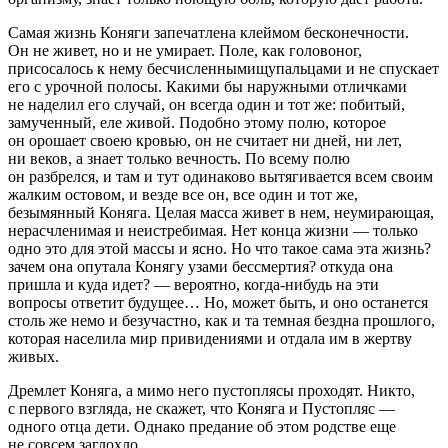
Самая жизнь Коняги запечатлена клеймом бесконечности.
Он не живет, но и не умирает. Поле, как головоног,
присосалось к нему бесчисленнымищупальцами и не спускает
его с урочной полосы. Какими бы наружными отличками
не наделил его случай, он всегда один и тот же: побитый,
замученный, еле живой. Подобно этому полю, которое
он орошает своею кровью, он не считает ни дней, ни лет,
ни веков, а знает только вечность. По всему полю
он разбрелся, и там и тут одинаково вытягивается всем своим
жалким остовом, и везде все он, все один и тот же,
безымянный Коняга. Целая масса живет в нем, неумирающая,
нерасчленимая и неистребимая. Нет конца жизни — только
одно это для этой массы и ясно. Но что такое сама эта жизнь?
зачем она опутала Конягу узами бессмертия? откуда она
пришла и куда идет? — вероятно, когда-нибудь на эти
вопросы ответит будущее… Но, может быть, и оно останется
столь же немо и безучастно, как и та темная бездна прошлого,
которая населила мир привидениями и отдала им в жертву
живых.
Дремлет Коняга, а мимо него пустоплясы проходят. Никто,
с первого взгляда, не скажет, что Коняга и Пустопляс —
одного отца дети. Однако предание об этом родстве еще
не совсем заглохло.