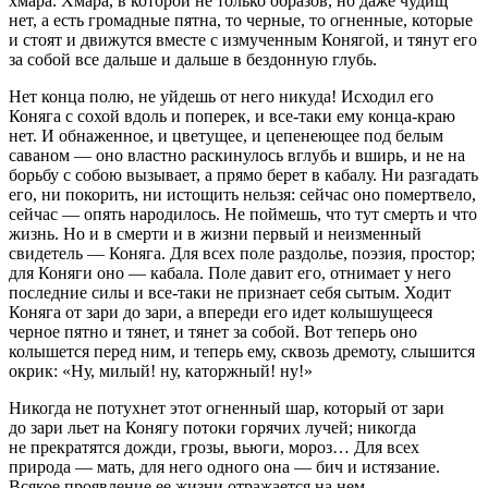
хмара. Хмара, в которой не только образов, но даже чудищ
нет, а есть громадные пятна, то черные, то огненные, которые
и стоят и движутся вместе с измученным Конягой, и тянут его
за собой все дальше и дальше в бездонную глубь.
Нет конца полю, не уйдешь от него никуда! Исходил его
Коняга с сохой вдоль и поперек, и все-таки ему конца-краю
нет. И обнаженное, и цветущее, и цепенеющее под белым
саваном — оно властно раскинулось вглубь и вширь, и не на
борьбу с собою вызывает, а прямо берет в кабалу. Ни разгадать
его, ни покорить, ни истощить нельзя: сейчас оно помертвело,
сейчас — опять народилось. Не поймешь, что тут смерть и что
жизнь. Но и в смерти и в жизни первый и неизменный
свидетель — Коняга. Для всех поле раздолье, поэзия, простор;
для Коняги оно — кабала. Поле давит его, отнимает у него
последние силы и все-таки не признает себя сытым. Ходит
Коняга от зари до зари, а впереди его идет колышущееся
черное пятно и тянет, и тянет за собой. Вот теперь оно
колышется перед ним, и теперь ему, сквозь дремоту, слышится
окрик: «Ну, милый! ну, каторжный! ну!»
Никогда не потухнет этот огненный шар, который от зари
до зари льет на Конягу потоки горячих лучей; никогда
не прекратятся дожди, грозы, вьюги, мороз… Для всех
природа — мать, для него одного она — бич и истязание.
Всякое проявление ее жизни отражается на нем