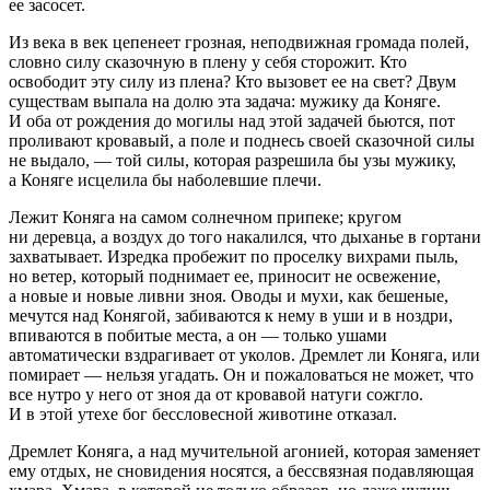
ее засосет.
Из века в век цепенеет грозная, неподвижная громада полей,
словно силу сказочную в плену у себя сторожит. Кто
освободит эту силу из плена? Кто вызовет ее на свет? Двум
существам выпала на долю эта задача: мужику да Коняге.
И оба от рождения до могилы над этой задачей бьются, пот
проливают кровавый, а поле и поднесь своей сказочной силы
не выдало, — той силы, которая разрешила бы узы мужику,
а Коняге исцелила бы наболевшие плечи.
Лежит Коняга на самом солнечном припеке; кругом
ни деревца, а воздух до того накалился, что дыханье в гортани
захватывает. Изредка пробежит по проселку вихрами пыль,
но ветер, который поднимает ее, приносит не освежение,
а новые и новые ливни зноя. Оводы и мухи, как бешеные,
мечутся над Конягой, забиваются к нему в уши и в ноздри,
впиваются в побитые места, а он — только ушами
автоматически вздрагивает от уколов. Дремлет ли Коняга, или
помирает — нельзя угадать. Он и пожаловаться не может, что
все нутро у него от зноя да от кровавой натуги сожгло.
И в этой утехе бог бессловесной животине отказал.
Дремлет Коняга, а над мучительной агонией, которая заменяет
ему отдых, не сновидения носятся, а бессвязная подавляющая