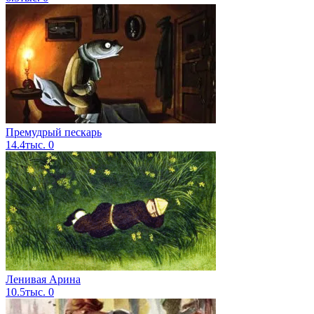
Премудрый пескарь
14.4тыс.
0
Ленивая Арина
10.5тыс.
0