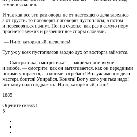
земли выскочил.
И так как все эти разговоры не от настоящего дела завелись,
а от грусти, то поговорят-поговорят пустоплясы, а потом
и перекоряться начнут. Но, на счастье, как раз в самую пору
проснется мужик и разрешит все споры словами:
— Н-но, каторжный, шевелись!
Тут уж у всех пустоплясов заодно дух от восторга займется.
— Смотрите-ка, смотрите-ка! — закричат они вкупе
и влюбе, — смотрите, как он вытягивается, как он передними
ногами упирается, а задними загребает! Вот уж именно дело
мастера боится! Упирайся, Коняга! Вот у кого учиться надо!
вот кому надо подражать! Н-но, каторжный, н-но!
1885
Оцените сказку!
5