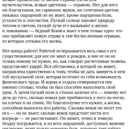
мучительством, всякое цветение — отравою. Нет для него
ни благоухания, ни гармонии звуков, ни сочетания цветов;
никаких ощущений он не знает, кроме ощущения боли,
усталости и злосчастия. Пускай солнце напояет природу
теплом и светом, пускай лучи его вызывают к жизни
и ликованию — бедный Коняга знает о нем только одно: что
оно прибавляет новую отраву к тем бесчисленным отравам,
из которых соткана его жизнь.
Нет конца работе! Работой исчерпывается весь смысл его
существования; для нее он зачат и рожден, и вне ее он не
только никому не нужен, но, как говорят расчетливые хозяева,
представляет ущерб. Вся обстановка, в которой он живет,
направлена единственно к тому, чтобы не дать замереть в нем
той мускульной силе, которая источает из себя возможность
физического труда. И корма и отдыха отмеривается ему
именно столько, чтобы он был способен выполнить свой
урок. А затем пускай поле и стихии калечат его — никому нет
дела до того, сколько новых ран прибавилось у него на ногах,
на плечах и на спине. Не благополучие его нужно, а жизнь,
способная выносить иго работы. Сколько веков он несет это
иго — он не знает; сколько веков предстоит нести его
впереди — не рассчитывает. Он живет, точно в темную
бездну погружается, и из всех ощущений, доступных живому
организму, знает только ноющую боль, которую дает работа.