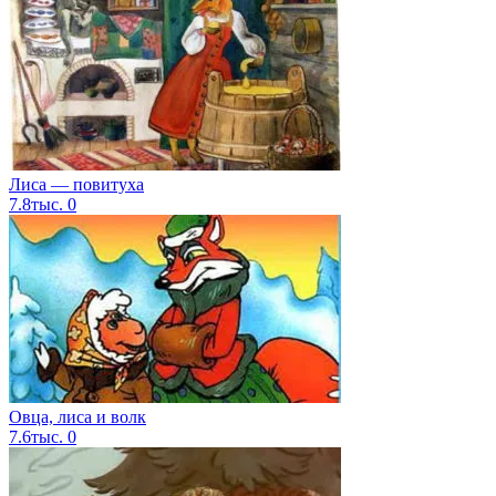
Лиса — повитуха
7.8тыс.
0
Овца, лиса и волк
7.6тыс.
0