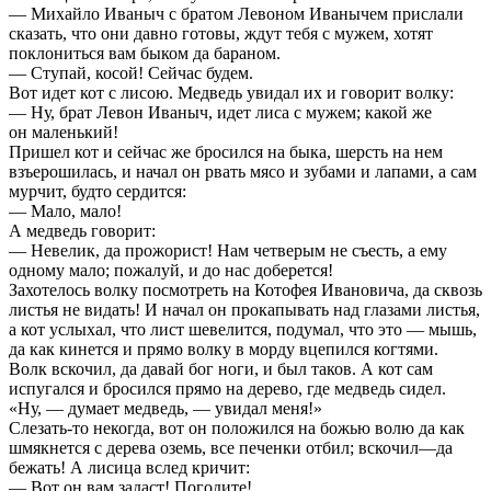
— Михайло Иваныч с братом Левоном Иванычем прислали
сказать, что они давно готовы, ждут тебя с мужем, хотят
поклониться вам быком да бараном.
— Ступай, косой! Сейчас будем.
Вот идет кот с лисою. Медведь увидал их и говорит волку:
— Ну, брат Левон Иваныч, идет лиса с мужем; какой же
он маленький!
Пришел кот и сейчас же бросился на быка, шерсть на нем
взъерошилась, и начал он рвать мясо и зубами и лапами, а сам
мурчит, будто сердится:
— Мало, мало!
А медведь говорит:
— Невелик, да прожорист! Нам четверым не съесть, а ему
одному мало; пожалуй, и до нас доберется!
Захотелось волку посмотреть на Котофея Ивановича, да сквозь
листья не видать! И начал он прокапывать над глазами листья,
а кот услыхал, что лист шевелится, подумал, что это — мышь,
да как кинется и прямо волку в морду вцепился когтями.
Волк вскочил, да давай бог ноги, и был таков. А кот сам
испугался и бросился прямо на дерево, где медведь сидел.
«Ну, — думает медведь, — увидал меня!»
Слезать-то некогда, вот он положился на божью волю да как
шмякнется с дерева оземь, все печенки отбил; вскочил—да
бежать! А лисица вслед кричит:
— Вот он вам задаст! Погодите!