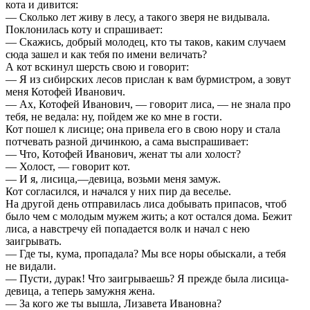
кота и дивится:
— Сколько лет живу в лесу, а такого зверя не видывала.
Поклонилась коту и спрашивает:
— Скажись, добрый молодец, кто ты таков, каким случаем
сюда зашел и как тебя по имени величать?
А кот вскинул шерсть свою и говорит:
— Я из сибирских лесов прислан к вам бурмистром, а зовут
меня Котофей Иванович.
— Ах, Котофей Иванович, — говорит лиса, — не знала про
тебя, не ведала: ну, пойдем же ко мне в гости.
Кот пошел к лисице; она привела его в свою нору и стала
потчевать разной дичинкою, а сама выспрашивает:
— Что, Котофей Иванович, женат ты али холост?
— Холост, — говорит кот.
— И я, лисица,—девица, возьми меня замуж.
Кот согласился, и начался у них пир да веселье.
На другой день отправилась лиса добывать припасов, чтоб
было чем с молодым мужем жить; а кот остался дома. Бежит
лиса, а навстречу ей попадается волк и начал с нею
заигрывать.
— Где ты, кума, пропадала? Мы все норы обыскали, а тебя
не видали.
— Пусти, дурак! Что заигрываешь? Я прежде была лисица-
девица, а теперь замужня жена.
— За кого же ты вышла, Лизавета Ивановна?