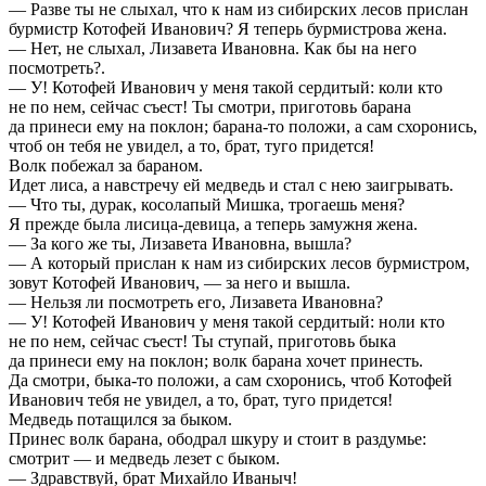
— Разве ты не слыхал, что к нам из сибирских лесов прислан
бурмистр Котофей Иванович? Я теперь бурмистрова жена.
— Нет, не слыхал, Лизавета Ивановна. Как бы на него
посмотреть?.
— У! Котофей Иванович у меня такой сердитый: коли кто
не по нем, сейчас съест! Ты смотри, приготовь барана
да принеси ему на поклон; барана-то положи, а сам схоронись,
чтоб он тебя не увидел, а то, брат, туго придется!
Волк побежал за бараном.
Идет лиса, а навстречу ей медведь и стал с нею заигрывать.
— Что ты, дурак, косолапый Мишка, трогаешь меня?
Я прежде была лисица-девица, а теперь замужня жена.
— За кого же ты, Лизавета Ивановна, вышла?
— А который прислан к нам из сибирских лесов бурмистром,
зовут Котофей Иванович, — за него и вышла.
— Нельзя ли посмотреть его, Лизавета Ивановна?
— У! Котофей Иванович у меня такой сердитый: ноли кто
не по нем, сейчас съест! Ты ступай, приготовь быка
да принеси ему на поклон; волк барана хочет принесть.
Да смотри, быка-то положи, а сам схоронись, чтоб Котофей
Иванович тебя не увидел, а то, брат, туго придется!
Медведь потащился за быком.
Принес волк барана, ободрал шкуру и стоит в раздумье:
смотрит — и медведь лезет с быком.
— Здравствуй, брат Михайло Иваныч!