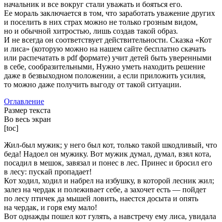
начальник и все вокруг стали уважать и бояться его.
Ее мораль заключается в том, что заработать уважение других
и поселить в них страх можно не только грозным видом,
но и обычной хитростью, лишь создав такой образ.
И не всегда он соответствует действительности. Сказка «Кот
и лиса» (которую можно на нашем сайте бесплатно скачать
или распечатать в pdf формате) учит детей быть уверенными
в себе, сообразительными, Нужно уметь находить решение
даже в безвыходном положении, а если приложить усилия,
то можно даже получить выгоду от такой ситуации.
Оглавление
Размер текста
Во весь экран
[toc]
Жил-был мужик; у него был кот, только такой шкодливый, что
беда! Надоел он мужику. Вот мужик думал, думал, взял кота,
посадил в мешок, завязал и понес в лес. Принес и бросил его
в лесу: пускай пропадает!
Кот ходил, ходил и набрел на избушку, в которой лесник жил;
залез на чердак и полеживает себе, а захочет есть — пойдет
по лесу птичек да мышей ловить, наестся досыта и опять
на чердак, и горя ему мало!
Вот однажды пошел кот гулять, а навстречу ему лиса, увидала