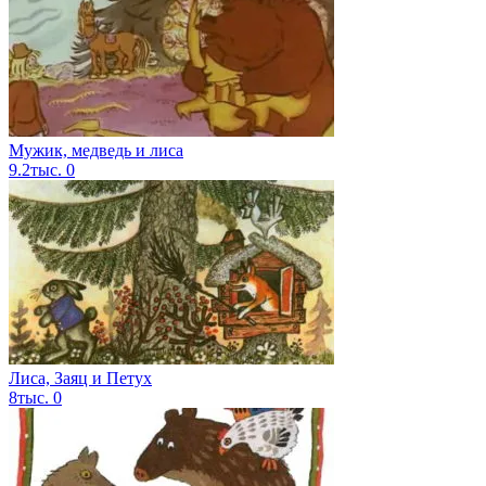
Мужик, медведь и лиса
9.2тыс.
0
Лиса, Заяц и Петух
8тыс.
0