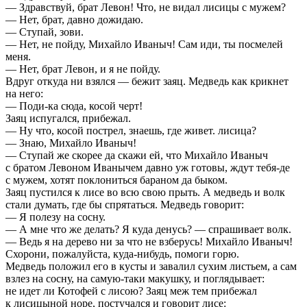
— Здравствуй, брат Левон! Что, не видал лисицы с мужем?
— Нет, брат, давно дожидаю.
— Ступай, зови.
— Нет, не пойду, Михайло Иваныч! Сам иди, ты посмелей
меня.
— Нет, брат Левон, и я не пойду.
Вдруг откуда ни взялся — бежит заяц. Медведь как крикнет
на него:
— Поди-ка сюда, косой черт!
Заяц испугался, прибежал.
— Ну что, косой пострел, знаешь, где живет. лисица?
— Знаю, Михайло Иваныч!
— Ступай же скорее да скажи ей, что Михайло Иваныч
с братом Левоном Иванычем давно уж готовы, ждут тебя-де
с мужем, хотят поклониться бараном да быком.
Заяц пустился к лисе во всю свою прыть. А медведь и волк
стали думать, где бы спрятаться. Медведь говорит:
— Я полезу на сосну.
— А мне что же делать? Я куда денусь? — спрашивает волк.
— Ведь я на дерево ни за что не взберусь! Михайло Иваныч!
Схорони, пожалуйста, куда-нибудь, помоги горю.
Медведь положил его в кусты и завалил сухим листьем, а сам
взлез на сосну, на самую-таки макушку, и поглядывает:
не идет ли Котофей с лисою? Заяц меж тем прибежал
к лисицыной норе, постучался и говорит лисе: