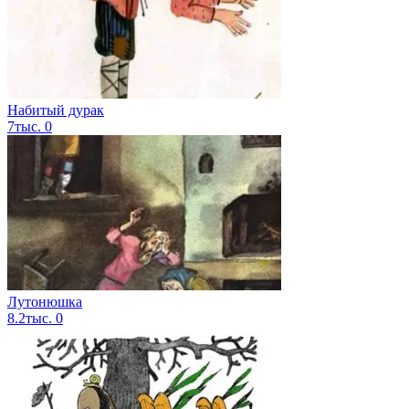
Набитый дурак
7тыс.
0
Лутонюшка
8.2тыс.
0