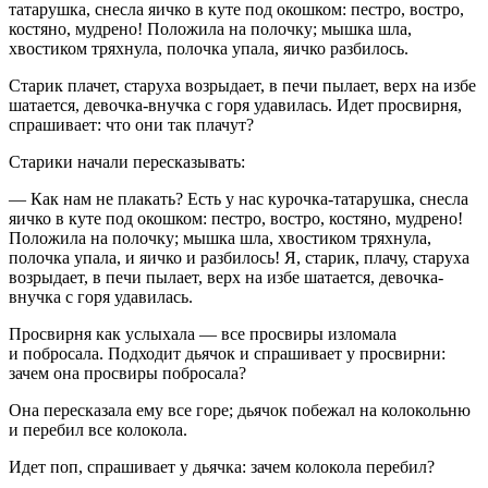
татарушка, снесла яичко в куте под окошком: пестро, востро,
костяно, мудрено! Положила на полочку; мышка шла,
хвостиком тряхнула, полочка упала, яичко разбилось.
Старик плачет, старуха возрыдает, в печи пылает, верх на избе
шатается, девочка-внучка с горя удавилась. Идет просвирня,
спрашивает: что они так плачут?
Старики начали пересказывать:
— Как нам не плакать? Есть у нас курочка-татарушка, снесла
яичко в куте под окошком: пестро, востро, костяно, мудрено!
Положила на полочку; мышка шла, хвостиком тряхнула,
полочка упала, и яичко и разбилось! Я, старик, плачу, старуха
возрыдает, в печи пылает, верх на избе шатается, девочка-
внучка с горя удавилась.
Просвирня как услыхала — все просвиры изломала
и побросала. Подходит дьячок и спрашивает у просвирни:
зачем она просвиры побросала?
Она пересказала ему все горе; дьячок побежал на колокольню
и перебил все колокола.
Идет поп, спрашивает у дьячка: зачем колокола перебил?