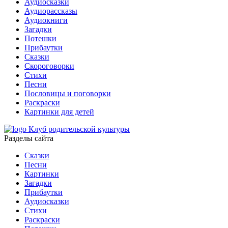
Аудиосказки
Аудиорассказы
Аудиокниги
Загадки
Потешки
Прибаутки
Сказки
Скороговорки
Стихи
Песни
Пословицы и поговорки
Раскраски
Картинки для детей
Клуб родительской культуры
Разделы сайта
Сказки
Песни
Картинки
Загадки
Прибаутки
Аудиосказки
Стихи
Раскраски