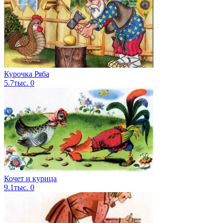
Курочка Ряба
5.7тыс.
0
Кочет и курица
9.1тыс.
0