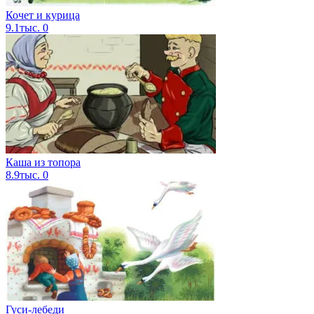
Кочет и курица
9.1тыс.
0
Каша из топора
8.9тыс.
0
Гуси-лебеди