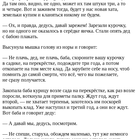
Да там оно, видно, не одно, может их там штуки три, а то
и четыре. Вот и заживем тогда, будет у нас новая хата,
земельки купим и кланяться никому не будем.
— Ох, и правда, дедусь, давай зарежем! Зарезали курочку,
но ни одного не оказалось в серёдке яичка. Стали опять дед
с бабою плакать.
Высунула мышка голову из норы и говорит:
— Не плачь, дед, не плачь, баба, схороните вашу курочку
в садике, на перекрёстке, подождите три года, а потом
откопаете на том месте клад. Да зарубите себе на носу, чтоб
помнить до самой смерти, что всё, чего вы пожелаете,
не сразу получается.
Закопала баба курицу возле сада на перекрёстке, как раз возле
поросли, воткнула для приметы палку. Ждут год, ждут
второй, — не хватает терпенья, захотелось им поскорей
выкопать клад. Уже наступил и третий год, а они все ждут.
Вот баба и говорит деду:
— А давай мы, дедусь, посмотрим.
— Не спеши, старуха, обождем маленько, тут уже немного