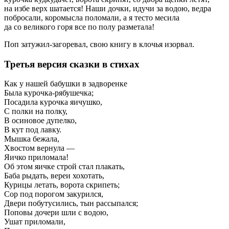
на избе верх шатается! Наши дочки, идучи за водою, ведра
побросали, коромысла поломали, а я тесто месила
да со великого горя все по полу разметала!
Поп затужил-загоревал, свою книгу в клочья изорвал.
Третья версия сказки в стихах
Как у нашей бабушки в задворенке
Была курочка-рябушечка;
Посадила курочка яичушко,
С полки на полку,
В осиновое дупелко,
В кут под лавку.
Мышка бежала,
Хвостом вернула —
Яичко приломала!
Об этом яичке строй стал плакать,
Баба рыдать, вереи хохотать,
Курицы летать, ворота скрипеть;
Сор под порогом закурился,
Двери побутусились, тын рассыпался;
Поповы дочери шли с водою,
Ушат приломали,