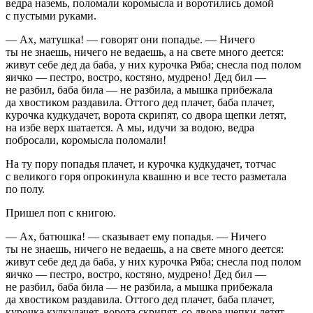
ведра наземь, поломали коромысла и воротились домой
с пустыми руками.
— Ах, матушка! — говорят они попадье. — Ничего
ты не знаешь, ничего не ведаешь, а на свете много деется:
живут себе дед да баба, у них курочка Ряба; снесла под полом
яичко — пестро, востро, костяно, мудрено! Дед бил —
не разбил, баба била — не разбила, а мышка прибежала
да хвостиком раздавила. Оттого дед плачет, баба плачет,
курочка кудкудачет, ворота скрипят, со двора щепки летят,
на избе верх шатается. А мы, идучи за водою, ведра
побросали, коромысла поломали!
На ту пору попадья плачет, и курочка кудкудачет, тотчас
с великого горя опрокинула квашню и все тесто разметала
по полу.
Пришел поп с книгою.
— Ах, батюшка! — сказывает ему попадья. — Ничего
ты не знаешь, ничего не ведаешь, а на свете много деется:
живут себе дед да баба, у них курочка Ряба; снесла под полом
яичко — пестро, востро, костяно, мудрено! Дед бил —
не разбил, баба била — не разбила, а мышка прибежала
да хвостиком раздавила. Оттого дед плачет, баба плачет,
курочка кудкудачет, ворота скрипят, со двора щепки летят,