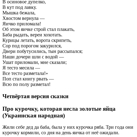
В осиновое дупелко,
В кут под лавку.
Мышка бежала,
Хвостом вернула —
Яичко приломала!
Об этом яичке строй стал плакать,
Баба рыдать, вереи хохотать.
Курицы летать, ворота скрипеть,
Сор под порогом закурился,
Двери побутусились, тын рассыпался;
Наши дочери шли с водой —
Ушат приломали, мне сказали;
Я тесто месила —
Все тесто разметала!»
Поп стал книгу рвать —
Всю по полу разметал!
Четвёртая версия сказки
Про курочку, которая несла золотые яйца
(Украинская народная)
Жили себе дед да баба, была у них курочка ряба. Три года они
курочку кормили, со дня на день яичка от неё ожидали.