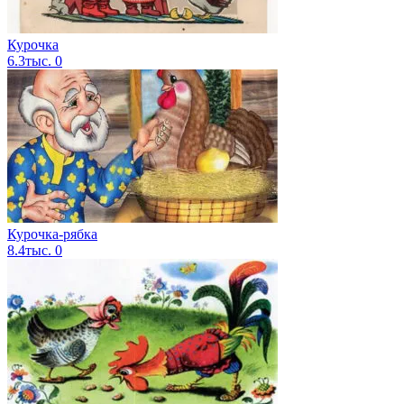
Курочка
6.3тыс.
0
Курочка-рябка
8.4тыс.
0