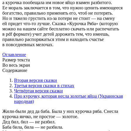
а курочка пообещала им новое яйцо взамен разбитого.
Ее мораль заключается в том, что нужно ценить имеющееся
богатство, правильно применять его, чтоб не потерять.
Но и тяжело грустить из-за потери не стоит — на смену
ей придет что-то лучше. Сказка «Курочка Ряба» (которую
можно на нашем сайте бесплатно скачать или распечатать
в pdf формате) учит детей дорожить тем, что имеешь,
правильно распоряжаться этим и находить счастье
в повседневных мелочах.
Оглавление
Размер текста
Во весь экран
Содержание
Вторая версия сказки
Третья версия сказки в стихах
Четвёртая версия сказки
Про курочку, которая несла золотые яйца (Украинская
народная)
Жили-были дед да баба. Была у них курочка ряба. Снесла
курочка яичко, не простое — золотое.
Дед бил, бил — не разбил.
Баба била, била — не разбила.