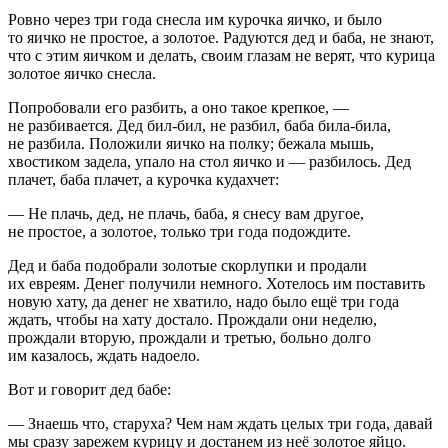
Ровно через три года снесла им курочка яичко, и было
то яичко не простое, а золотое. Радуются дед и баба, не знают,
что с этим яичком и делать, своим глазам не верят, что курица
золотое яичко снесла.
Попробовали его разбить, а оно такое крепкое, —
не разбивается. Дед бил-бил, не разбил, баба била-била,
не разбила. Положили яичко на полку; бежала мышь,
хвостиком задела, упало на стол яичко и — разбилось. Дед
плачет, баба плачет, а курочка кудахчет:
— Не плачь, дед, не плачь, баба, я снесу вам другое,
не простое, а золотое, только три года подождите.
Дед и баба подобрали золотые скорлупки и продали
их евреям. Денег получили немного. Хотелось им поставить
новую хату, да денег не хватило, надо было ещё три года
ждать, чтобы на хату достало. Прождали они неделю,
прождали вторую, прождали и третью, больно долго
им казалось, ждать надоело.
Вот и говорит дед бабе:
— Знаешь что, старуха? Чем нам ждать целых три года, давай
мы сразу зарежем курицу и достанем из неё золотое яйцо.