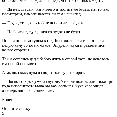
осталось. Дольше ждали, теперь меньше осталось ждать.
— Да нет, старый, мы ничего и трогать не будем, мы только
посмотрим, наклевывается ли там наш клад.
— Гляди, старуха, чтоб не испортить всё дело.
— Не бойся, дедусь, ничего худого не будет.
Пошли они с заступом в сад. Копали-копали и выкопали
целую кучу золотых жуков. Загудели жуки и разлетелись
во все стороны.
Так и остались дед с бабою жить в старой хате, не довелось
им новой поставить.
А мышка высунула из норы голову и говорит:
— Вы вот старые уже, а глупые. Чего не подождали, пока три
года исполнится? Была бы вам большая, куча червонцев,
а теперь они все разлетелись.
Конец.
Оцените сказку!
5