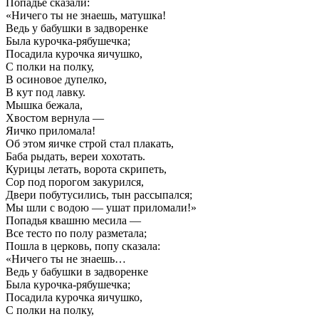
Попадье сказали:
«Ничего ты не знаешь, матушка!
Ведь у бабушки в задворенке
Была курочка-рябушечка;
Посадила курочка яичушко,
С полки на полку,
В осиновое дупелко,
В кут под лавку.
Мышка бежала,
Хвостом вернула —
Яичко приломала!
Об этом яичке строй стал плакать,
Баба рыдать, вереи хохотать.
Курицы летать, ворота скрипеть,
Сор под порогом закурился,
Двери побутусились, тын рассыпался;
Мы шли с водою — ушат приломали!»
Попадья квашню месила —
Все тесто по полу разметала;
Пошла в церковь, попу сказала:
«Ничего ты не знаешь…
Ведь у бабушки в задворенке
Была курочка-рябушечка;
Посадила курочка яичушко,
С полки на полку,