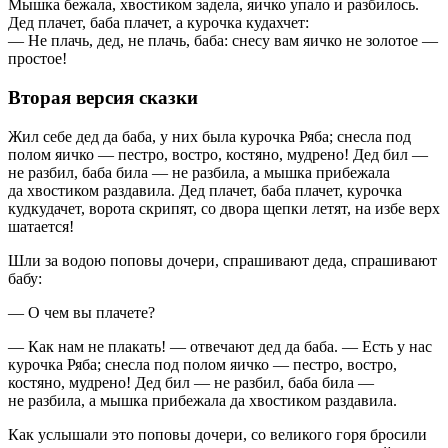
Мышка бежала, хвостиком задела, яичко упало и разбилось.
Дед плачет, баба плачет, а курочка кудахчет:
— Не плачь, дед, не плачь, баба: снесу вам яичко не золотое —
простое!
Вторая версия сказки
Жил себе дед да баба, у них была курочка Ряба; снесла под
полом яичко — пестро, востро, костяно, мудрено! Дед бил —
не разбил, баба била — не разбила, а мышка прибежала
да хвостиком раздавила. Дед плачет, баба плачет, курочка
кудкудачет, ворота скрипят, со двора щепки летят, на избе верх
шатается!
Шли за водою поповы дочери, спрашивают деда, спрашивают
бабу:
— О чем вы плачете?
— Как нам не плакать! — отвечают дед да баба. — Есть у нас
курочка Ряба; снесла под полом яичко — пестро, востро,
костяно, мудрено! Дед бил — не разбил, баба била —
не разбила, а мышка прибежала да хвостиком раздавила.
Как услышали это поповы дочери, со великого горя бросили