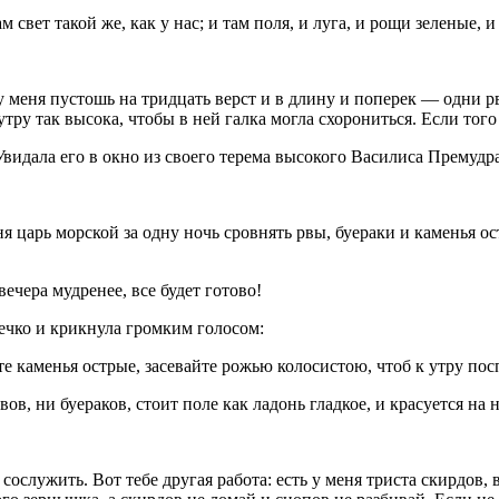
свет такой же, как у нас; и там поля, и луга, и рощи зеленые, и
у меня пустошь на тридцать верст и в длину и поперек — одни рв
утру так высока, чтобы в ней галка могла схорониться. Если того
Увидала его в окно из своего терема высокого Василиса Премудр
 царь морской за одну ночь сровнять рвы, буераки и каменья ост
вечера мудренее, все будет готово!
ечко и крикнула громким голосом:
е каменья острые, засевайте рожью колосистою, чтоб к утру пос
вов, ни буераков, стоит поле как ладонь гладкое, и красуется на
ослужить. Вот тебе другая работа: есть у меня триста скирдов,