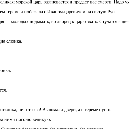
еликая; морской царь разгневается и предаст нас смерти. Надо у
оем тереме и побежала с Иваном-царевичем на святую Русь.
ря — молодых подымать, во дворец к царю звать. Стучатся в две
дна слюнка.
люнка.
тся.
тклика, нет отзыва! Выломали двери, а в тереме пусто.
 за ними погоню великую.