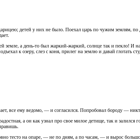
 царицею; детей у них не было. Поехал царь по чужим землям, по
дает.
оей земле, а день-то был жаркий-жаркий, солнце так и пекло! И н
дъехал к озеру, слез с коня, прилег на землю и давай глотать сту
ет, все ему ведомо, — и согласился. Попробовал бороду — никто 
адостная, а он как узнал про свое милое детище, так и залился г
оправишь.
ловно тесто на опаре, — не по дням, а по часам, — и вырос больш