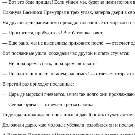
— Вот это беда пришла! Если уйдем мы, будет за нами погоня в
Плюнула Василиса Премудрая в трех углах, заперла двери в св
На другой день ранехонько приходят посланные от морского ца
— Проснитеся, пробудитеся! Вас батюшка зовет.
— Еще рано, мы не выспались: приходите после! — отвечает о
Вот посланные ушли, обождали час-другой и опять стучатся:
— Не пора-время спать, пора-время вставать!
— Погодите немного: встанем, оденемся! — отвечает вторая с
В третий раз приходят посланные:
— Царь-де морской гневается, зачем так долго они прохлаждаю
— Сейчас будем! — отвечает третья слюнка.
Подождали-подождали посланные и давай опять стучаться: нет о
Доложили дарю, чаю молодые убежали; озлобился он и послал