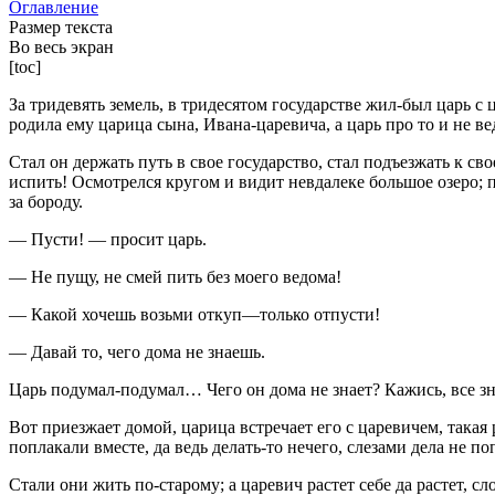
Оглавление
Размер текста
Во весь экран
[toc]
За тридевять земель, в тридесятом государстве жил-был царь с
родила ему царица сына, Ивана-царевича, а царь про то и не ве
Стал он держать путь в свое государство, стал подъезжать к св
испить! Осмотрелся кругом и видит невдалеке большое озеро; по
за бороду.
— Пусти! — просит царь.
— Не пущу, не смей пить без моего ведома!
— Какой хочешь возьми откуп—только отпусти!
— Давай то, чего дома не знаешь.
Царь подумал-подумал… Чего он дома не знает? Кажись, все зна
Вот приезжает домой, царица встречает его с царевичем, такая р
поплакали вместе, да ведь делать-то нечего, слезами дела не п
Стали они жить по-старому; а царевич растет себе да растет, с