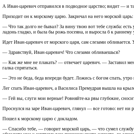
А Иван-царевич отправился в подводное царство; видит — и там 
Приходит он к морскому царю. Закричал на него морской царь:
— Что так долго не бывал? За вину твою вот тебе служба: есть 
ладонь гладко, и была бы рожь посеяна, и выросла б к раннему 
Идет Иван-царевич от морского царя, сам слезами обливается. 
— Здравствуй, Иван-царевич! Что слезами обливаешься?
— Как же мне не плакать? — отвечает царевич. — Заставил меня
галка спрятаться.
— Это не беда, беда впереди будет. Ложись с богом спать, утро 
Лег спать Иван-царевич, а Василиса Премудрая вышла на крыл
— Гей вы, слуги мои верные! Ровняйте-ка рвы глубокие, сносит
Проснулся на заре Иван-царевич, глянул — все готово: нет ни р
Пошел к морскому царю с докладом.
— Спасибо тебе, — говорит морской царь, — что сумел службу с