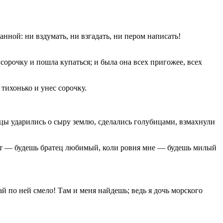
нной: ни вздумать, ни взгадать, ни пером написать!
 сорочку и пошла купаться; и была она всех пригожее, всех
 тихонько и унес сорочку.
цы ударились о сыру землю, сделались голубицами, взмахнули
лет — будешь братец любимый, коли ровня мне — будешь милый
ай по ней смело! Там и меня найдешь; ведь я дочь морского