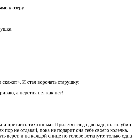
мо к озеру.
рушка.
 скажет». И стал ворочать старушку:
риваю, а перстня нет как нет!
ны и притаись тихохонько. Прилетят сюда двенадцать голубиц —
ех пор не отдавай, пока не подарит она тебе своего колечка.
ть верст, и на каждой спице по голове воткнуто; только одна