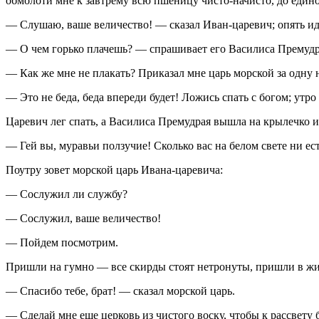
обмолоти мне к завтрему всю пшеницу чисто-начисто, до едино
— Слушаю, ваше величество! — сказал Иван-царевич; опять иде
— О чем горько плачешь? — спрашивает его Василиса Премудр
— Как же мне не плакать? Приказал мне царь морской за одну н
— Это не беда, беда впереди будет! Ложись спать с богом; утро
Царевич лег спать, а Василиса Премудрая вышла на крылечко и
— Гей вы, муравьи ползучие! Сколько вас на белом свете ни е
Поутру зовет морской царь Ивана-царевича:
— Сослужил ли службу?
— Сослужил, ваше величество!
— Пойдем посмотрим.
Пришли на гумно — все скирды стоят нетронуты, пришли в жи
— Спасибо тебе, брат! — сказал морской царь.
— Сделай мне еще церковь из чистого воску, чтобы к рассвету б