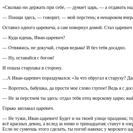
«Сколько ни держать при себе, — думает царь, — а отдавать на
— Поищи здесь, — говорит, — мой перстень; я ненароком вчер
Оставил одного царевича, а сам повернул домой. Стал царевич и
— Куда идешь, Иван-царевич?
— Отвяжись, не докучай, старая ведьма! И без тебя досадно.
— Ну, оставайся с богом!
И пошла старушка в сторону.
…А Иван-царевич пораздумался: «За что обругал я старуху? Дай
— Воротись, бабушка, да прости мое слово глупое! Ведь я с до
— Не за перстнем ты здесь: отдал тебя отец морскому царю; вы
Горько заплакал царевич.
— Не тужи, Иван-царевич! Будет и на твоей улице праздник; т
всё красных девиц, а вслед за ними и тринадцатая; станут в озе
Если не сумеешь этого сделать, ты погиб навеки; у морского ца