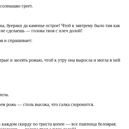
 солнышко греет.
ы, буераки да каменье острое! Чтоб к завтрему было там как
 не сделаешь — голова твоя с плеч долой!
ая и спрашивает:
рые и засеять рожью, чтоб к утру она выросла и могла в ней
пела.
 нем рожь — столь высока, что галка схоронится.
 в каждом скирду по триста копен — все пшеница белоярая;