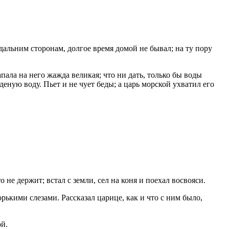
 дальним сторонам, долгое время домой не бывал; на ту пору
апала на него жажда великая; что ни дать, только бы воды
деную воду. Пьет и не чует беды; а царь морской ухватил его
не держит; встал с земли, сел на коня и поехал восвояси.
орькими слезами. Рассказал царице, как и что с ним было,
ой.