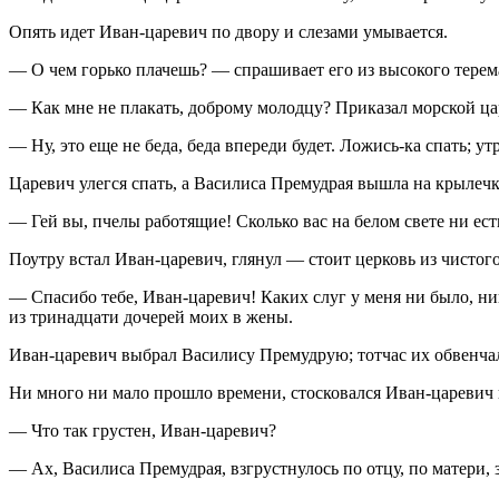
Опять идет Иван-царевич по двору и слезами умывается.
— О чем горько плачешь? — спрашивает его из высокого терем
— Как мне не плакать, доброму молодцу? Приказал морской царь
— Ну, это еще не беда, беда впереди будет. Ложись-ка спать; ут
Царевич улегся спать, а Василиса Премудрая вышла на крылечк
— Гей вы, пчелы работящие! Сколько вас на белом свете ни есть,
Поутру встал Иван-царевич, глянул — стоит церковь из чистого
— Спасибо тебе, Иван-царевич! Каких слуг у меня ни было, ник
из тринадцати дочерей моих в жены.
Иван-царевич выбрал Василису Премудрую; тотчас их обвенчал
Ни много ни мало прошло времени, стосковался Иван-царевич п
— Что так грустен, Иван-царевич?
— Ах, Василиса Премудрая, взгрустнулось по отцу, по матери, з