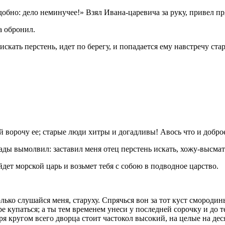
добно: дело неминучее!» Взял Ивана-царевича за руку, привел пря
а обронил.
скать перстень, идет по берегу, и попадается ему навстречу ста
 ворочу ее; старые люди хитры и догадливы! Авось что и доброе
сады вымолвил: заставил меня отец перстень искать, хожу-высмат
йдет морской царь и возьмет тебя с собою в подводное царство.
олько слушайся меня, старуху. Спрячься вон за тот куст смороди
ре купаться; а ты тем временем унеси у последней сорочку и до т
ря кругом всего дворца стоит частокол высокий, на целые на деся