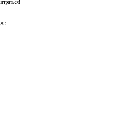
хитряться!
ри: