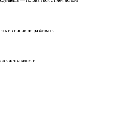
сделаешь — голова твоя с плеч долой!
ать и снопов не разбивать.
ов чисто-начисто.