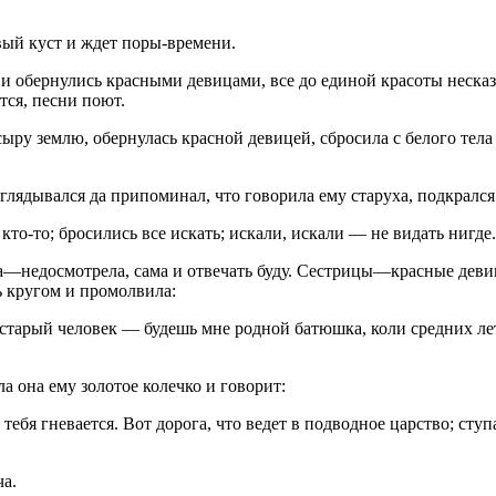
вый куст и ждет поры-времени.
и обернулись красными девицами, все до единой красоты несказа
тся, песни поют.
сыру землю, обернулась красной девицей, сбросила с белого тела
аглядывался да припоминал, что говорила ему старуха, подкрался
кто-то; бросились все искать; искали, искали — не видать нигде.
а—недосмотрела, сама и отвечать буду. Сестрицы—красные деви
ь кругом и промолвила:
ли старый человек — будешь мне родной батюшка, коли средних 
а она ему золотое колечко и говорит:
ебя гневается. Вот дорога, что ведет в подводное царство; ступ
ча.