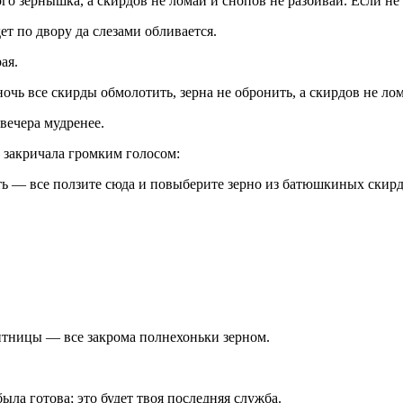
го зернышка, а скирдов не ломай и снопов не разбивай. Если не 
т по двору да слезами обливается.
ая.
очь все скирды обмолотить, зерна не обронить, а скирдов не лом
 вечера мудренее.
 закричала громким голосом:
сть — все ползите сюда и повыберите зерно из батюшкиных скирд
тницы — все закрома полнехоньки зерном.
ыла готова; это будет твоя последняя служба.