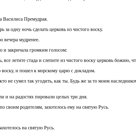
а Василиса Премудрая.
 за одну ночь сделать церковь из чистого воску.
ро вечера мудренее.
о и закричала громким голосом:
 все летите стада и слепите из чистого воску церковь божию, что
 воску, и пошел к морскому царю с докладом.
то не сумел так угодить, как ты. Будь же за то моим наследнико
и и на радостях пировали целых три дня.
о своим родителям, захотелось ему на святую Русь.
ахотелось на святую Русь.