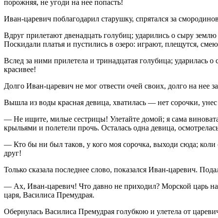
порожняя, не угоди на нее попасть!
Иван-царевич поблагодарил старушку, спрятался за смородино
Вдруг прилетают двенадцать голубиц; ударились о сыру землю 
Поскидали платья и пустились в озеро: играют, плещутся, смею
Вслед за ними прилетела и тринадцатая голубица; ударилась о 
красивее!
Долго Иван-царевич не мог отвести очей своих, долго на нее з
Вышла из воды красная девица, хватилась — нет сорочки, унес 
— Не ищите, милые сестрицы! Улетайте домой; я сама виноват
крыльями и полетели прочь. Осталась одна девица, осмотрелас
— Кто бы ни был таков, у кого моя сорочка, выходи сюда; ко
друг!
Только сказала последнее слово, показался Иван-царевич. Подал
— Ах, Иван-царевич! Что давно не приходил? Морской царь на т
царя, Василиса Премудрая.
Обернулась Василиса Премудрая голубкою и улетела от цареви