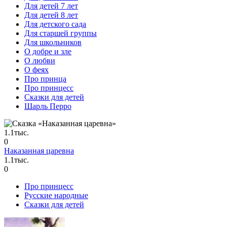
Для детей 7 лет
Для детей 8 лет
Для детского сада
Для старшей группы
Для школьников
О добре и зле
О любви
О феях
Про принца
Про принцесс
Сказки для детей
Шарль Перро
1.1тыс.
0
Наказанная царевна
1.1тыс.
0
Про принцесс
Русские народные
Сказки для детей