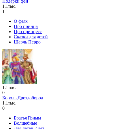
Подарки феи
1.1тыс.
1
О феях
Про принца
Про принцесс
Сказки для детей
Шарль Перро
1.1тыс.
0
Король Дроздобород
1.1тыс.
0
Братья Гримм
Волшебные
Для детей 7 лет