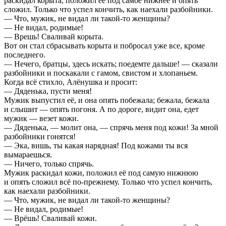
раскидал корыта, положил её под самое нижнее и опять
сложил. Только что успел кончить, как наехали разбойники.
— Что, мужик, не видал ли такой-то женщины?
— Не видал, родимые!
— Врешь! Сваливай корыта.
Вот он стал сбрасывать корыта и побросал уже все, кроме
последнего.
— Нечего, братцы, здесь искать; поедемте дальше! — сказали
разбойники и поскакали с гамом, свистом и хлопаньем.
Когда всё стихло, Алёнушка и просит:
— Дяденька, пусти меня!
Мужик выпустил её, и она опять побежала; бежала, бежала
и слышит — опять погоня. А по дороге, видит она, едет
мужик — везет кожи.
— Дяденька, — молит она, — спрячь меня под кожи! За мной
разбойники гонятся!
— Эка, вишь, ты какая нарядная! Под кожами ты вся
вымараешься.
— Ничего, только спрячь.
Мужик раскидал кожи, положил её под самую нижнюю
и опять сложил всё по-прежнему. Только что успел кончить,
как наехали разбойники.
— Что, мужик, не видал ли такой-то женщины?
— Не видал, родимые!
— Врёшь! Сваливай кожи.