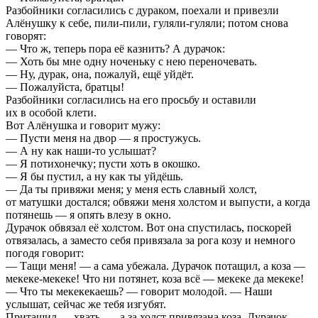
Разбойники согласились с дураком, поехали и привезли
Алёнушку к себе, пили-пили, гуляли-гуляли; потом снова
говорят:
— Что ж, теперь пора её казнить? А дурачок:
— Хоть бы мне одну ноченьку с нею переночевать.
— Ну, дурак, она, пожалуй, ещё уйдёт.
— Пожалуйста, братцы!
Разбойники согласились на его просьбу и оставили
их в особой клети.
Вот Алёнушка и говорит мужу:
— Пусти меня на двор — я простужусь.
— А ну как наши-то услышат?
— Я потихонечку; пусти хоть в окошко.
— Я бы пустил, а ну как ты уйдёшь.
— Да ты привяжи меня; у меня есть славный холст,
от матушки достался; обвяжи меня холстом и выпусти, а когда
потянешь — я опять влезу в окно.
Дурачок обвязал её холстом. Вот она спустилась, поскорей
отвязалась, а заместо себя привязала за рога козу и немного
погодя говорит:
— Тащи меня! — а сама убежала. Дурачок потащил, а коза —
мекеке-мекеке! Что ни потянет, коза всё — мекеке да мекеке!
— Что ты мекекекаешь? — говорит молодой. — Наши
услышат, сейчас же тебя изгубят.
Притащил — хвать, — а за холст привязана коза. Дурачок