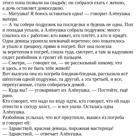
этого попа позвали на свадьбу; он собрался ехать с женою,
а дочь оставляет домоседкою.
— Матушка! Я боюсь оставаться одна! — говорит Алёнушка
матери.
— А ты собери подружек на посиделки и будешь не одна. Поп
и попадья уехали, а Алёнушка собрала подружек: много
сошлось их с работою: кто вяжет, кто плетёт, а кто и прядёт.
Одна девица уронила невзначай веретено; оно покатилось
и упало в трещину, прямо в погреб. Вот она полезла
за веретеном в погреб, сошла туда, смотрит, а там за кадушкою
сидит разбойник и грозит ей пальцем.
— Смотри, — говорит он, — не рассказывай никому, что
я здесь, а то не быть тебе живой!
Вот вылезла она из погреба бледная-бледная, рассказала всё
шёпотом одной подружке, та другой, а эта третьей, и все,
перепуганные, стали собираться домой.
— Куда вы? — уговаривает их Алёнушка. — Постойте, ещё
рано.
Кто говорит, что надо по воду идти, кто говорит, что ей надо
отнести к соседу холст, — и все ушли. Осталась одна
Алёнушка.
Разбойник услыхал, что всё приутихло, вышел из погреба
и говорит ей:
— Здравствуй, красная девица, пирожная мастерица!
— Здравствуй, — отвечает Алёнушка.