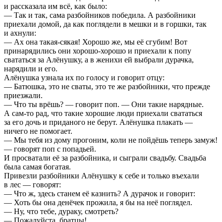
и рассказала им всё, как было:
— Так и так, сама разбойников победила. А разбойники
приехали домой, да как поглядели в мешки и в горшки, так
и ахнули:
— Ах она такая-сякая! Хорошо же, мы её сгубим! Вот
принарядились они хорошо-хорошо и приехали к попу
свататься за Алёнушку, а в женихи ей выбрали дурачка,
нарядили и его.
Алёнушка узнала их по голосу и говорит отцу:
— Батюшка, это не сваты, это те же разбойники, что прежде
приезжали.
— Что ты врёшь? — говорит поп. — Они такие нарядные.
А сам-то рад, что такие хорошие люди приехали свататься
за его дочь и приданого не берут. Алёнушка плакать —
ничего не помогает.
— Мы тебя из дому прогоним, коли не пойдёшь теперь замуж!
— говорят поп с попадьей.
И просватали её за разбойника, и сыграли свадьбу. Свадьба
была самая богатая.
Привезли разбойники Алёнушку к себе и только въехали
в лес — говорят:
— Что ж, здесь станем её казнить? А дурачок и говорит:
— Хоть бы она денёчек прожила, я бы на неё поглядел.
— Ну, что тебе, дураку, смотреть?
— Пожалуйста, братцы!