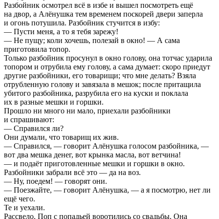
Разбойник осмотрел всё в избе и вышел посмотреть ещё
на двор, а Алёнушка тем временем поскорей двери заперла
и огонь потушила. Разбойник стучится в избу:
— Пусти меня, а то я тебя зарежу!
— Не пущу; коли хочешь, полезай в окно! — А сама
приготовила топор.
Только разбойник просунул в окно голову, она тотчас ударила
топором и отрубила ему голову, а сама думает: скоро приедут
другие разбойники, его товарищи; что мне делать? Взяла
отрубленную голову и завязала в мешок; после притащила
убитого разбойника, разрубила его на куски и поклала
их в разные мешки и горшки.
Прошло ни много ни мало, приехали разбойники
и спрашивают:
— Справился ли?
Они думали, что товарищ их жив.
— Справился, — говорит Алёнушка голосом разбойника, —
вот два мешка денег, вот крынка масла, вот ветчина!
— и подаёт приготовленные мешки и горшки в окно.
Разбойники забрали всё это — да на воз.
— Ну, поедем! — говорят они.
— Поезжайте, — говорит Алёнушка, — а я посмотрю, нет ли
ещё чего.
Те и уехали.
Рассвело. Поп с попадьей воротились со свадьбы. Она