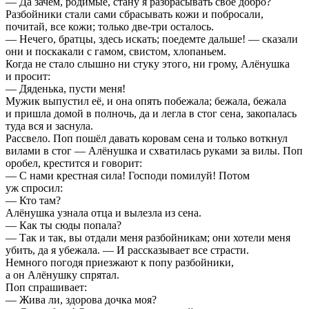
— Да зачем, родимые, стану я разбрасывать свое добро?
Разбойники стали сами сбрасывать кожи и побросали,
почитай, все кожи; только две-три осталось.
— Нечего, братцы, здесь искать; поедемте дальше! — сказали
они и поскакали с гамом, свистом, хлопаньем.
Когда не стало слышно ни стуку этого, ни грому, Алёнушка
и просит:
— Дяденька, пусти меня!
Мужик выпустил её, и она опять побежала; бежала, бежала
и пришла домой в полночь, да и легла в стог сена, закопалась
туда вся и заснула.
Рассвело. Поп пошёл давать коровам сена и только воткнул
вилами в стог — Алёнушка и схватилась руками за вилы. Поп
оробел, крестится и говорит:
— С нами крестная сила! Господи помилуй! Потом
уж спросил:
— Кто там?
Алёнушка узнала отца и вылезла из сена.
— Как ты сюды попала?
— Так и так, вы отдали меня разбойникам; они хотели меня
убить, да я убежала. — И рассказывает все страсти.
Немного погодя приезжают к попу разбойники,
а он Алёнушку спрятал.
Поп спрашивает:
— Жива ли, здорова дочка моя?