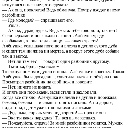
испугался и не знает, что сделать:
— Ах она, проклятая! Ведь обманула. Поутру входят к нему
разбойники.
— Где молодая? — спрашивают его.
— Ушла.
— Ах ты, дурак, дурак. Ведь мы ж тебе говорили, так нет!
Сели верхами и поскакали нагонять Алёнушку; едут
с собаками, хлопают да свищут — такая страсть!
Алёнушка услышала погоню и влезла в дупло сухого дуба
и сидит там ни жива ни мертва, а вокруг этого дуба собаки
так и вьются.
— Нет ли там её? — говорит один разбойник другому.
— Ткни-ка, брат, туда ножом.
Тот ткнул ножом в дупло и попал Алёнушке в коленку. Только
Алёнушка была догадлива, схватила платок и обтёрла нож.
Посмотрел разбойник на свой нож и говорит:
— Нет, ничего не видать!
И опять они поскакали, засвистали и захлопали.
Когда всё стихло, Алёнушка вылезла из дупла и побежала;
бежала, бежала — и слышит опять погоню. А по дороге,
видит она, едет мужик с корытами и лотками.
— Дяденька, спрячь меня под корыто! — просит она.
— Эка ты какая нарядная! Ты вся вымараешься.
— Пожалуйста, спрячь! За мной разбойники гонятся. Мужик