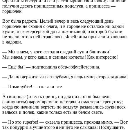
Фрейлины обступили её и растопырили свои юбки; свинопас
получил десять принцессиных поцелуев, а принцесса —
горшочек.
Вот была радость! Целый вечер и весь следующий день
горшочек не сходил с очага, и в городе не осталось ни одной
кухни, от камергерской до сапожниковой, о которой бы они
не знали, что в ней стряпалось. Фрейлины прыгали и хлопали
в ладоши.
— Мы знаем, у кого сегодня сладкий суп и блинчики!
Мы знаем, у кого каша и свиные котлеты! Как интересно!
— Ещё бы! — подтвердила обер-гофмейстерина.
— Да, но держите язык за зубами, я ведь императорская дочка!
— Помилуйте! — сказали все.
А свинопас (то есть принц, но для них-то он был ведь
свинопасом) даром времени не терял и смастерил трещотку;
когда ею начинали вертеть по воздуху, раздавались звуки всех
вальсов и полек, какие только есть на белом свете.
— Но это superbe! — сказала принцесса, проходя мимо. — Вот
так попурри! Лучше этого я ничего не слыхала! Послушайте,