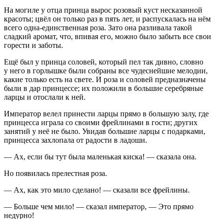
На могиле у отца принца вырос розовый куст несказанной
красоты; цвёл он только раз в пять лет, и распускалась на нём
всего одна-единственная роза. Зато она разливала такой
сладкий аромат, что, впивая его, можно было забыть все свои
горести и заботы.
Ещё был у принца соловей, который пел так дивно, словно
у него в горлышке были собраны все чудеснейшие мелодии,
какие только есть на свете. И роза и соловей предназначены
были в дар принцессе; их положили в большие серебряные
ларцы и отослали к ней.
Император велел принести ларцы прямо в большую залу, где
принцесса играла со своими фрейлинами в гости; других
занятий у неё не было. Увидав большие ларцы с подарками,
принцесса захлопала от радости в ладоши.
— Ах, если бы тут была маленькая киска! — сказала она.
Но появилась прелестная роза.
— Ах, как это мило сделано! — сказали все фрейлины.
— Больше чем мило! — сказал император, — Это прямо
недурно!