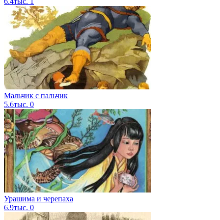
6.4тыс.
1
Мальчик с пальчик
5.6тыс.
0
Урашима и черепаха
6.9тыс.
0