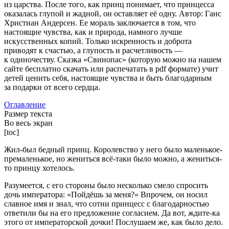
из царства. После того, как принц понимает, что принцесса
оказалась глупой и жадной, он оставляет её одну. Автор: Ганс
Христиан Андерсен. Ее мораль заключается в том, что
настоящие чувства, как и природа, намного лучше
искусственных копий. Только искренность и доброта
приводят к счастью, а глупость и расчетливость —
к одиночеству. Сказка «Свинопас» (которую можно на нашем
сайте бесплатно скачать или распечатать в pdf формате) учит
детей ценить себя, настоящие чувства и быть благодарным
за подарки от всего сердца.
Оглавление
Размер текста
Во весь экран
[toc]
Жил-был бедный принц. Королевство у него было маленькое-
премаленькое, но жениться всё-таки было можно, а жениться-
то принцу хотелось.
Разумеется, с его стороны было несколько смело спросить
дочь императора: «Пойдёшь за меня?» Впрочем, он носил
славное имя и знал, что сотни принцесс с благодарностью
ответили бы на его предложение согласием. Да вот, ждите-ка
этого от императорской дочки! Послушаем же, как было дело.