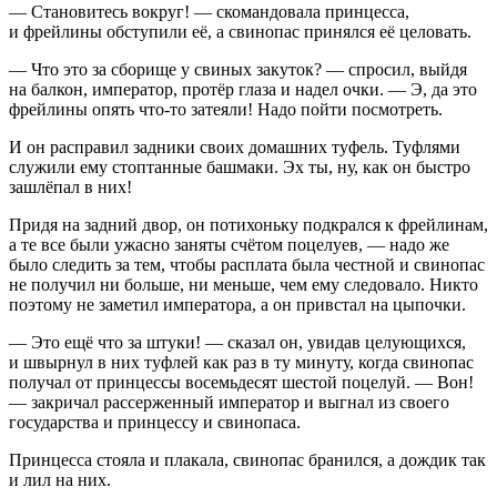
— Становитесь вокруг! — скомандовала принцесса,
и фрейлины обступили её, а свинопас принялся её целовать.
— Что это за сборище у свиных закуток? — спросил, выйдя
на балкон, император, протёр глаза и надел очки. — Э, да это
фрейлины опять что-то затеяли! Надо пойти посмотреть.
И он расправил задники своих домашних туфель. Туфлями
служили ему стоптанные башмаки. Эх ты, ну, как он быстро
зашлёпал в них!
Придя на задний двор, он потихоньку подкрался к фрейлинам,
а те все были ужасно заняты счётом поцелуев, — надо же
было следить за тем, чтобы расплата была честной и свинопас
не получил ни больше, ни меньше, чем ему следовало. Никто
поэтому не заметил императора, а он привстал на цыпочки.
— Это ещё что за штуки! — сказал он, увидав целующихся,
и швырнул в них туфлей как раз в ту минуту, когда свинопас
получал от принцессы восемьдесят шестой поцелуй. — Вон!
— закричал рассерженный император и выгнал из своего
государства и принцессу и свинопаса.
Принцесса стояла и плакала, свинопас бранился, а дождик так
и лил на них.