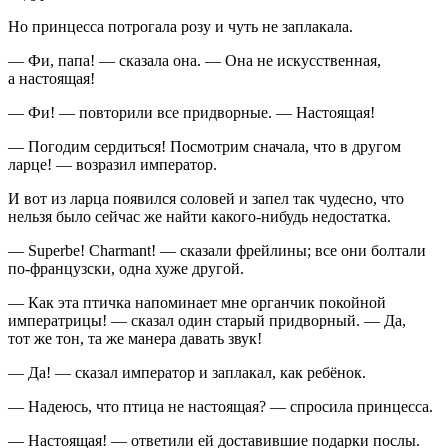
Но принцесса потрогала розу и чуть не заплакала.
— Фи, папа! — сказала она. — Она не искусственная,
а настоящая!
— Фи! — повторили все придворные. — Настоящая!
— Погодим сердиться! Посмотрим сначала, что в другом
ларце! — возразил император.
И вот из ларца появился соловей и запел так чудесно, что
нельзя было сейчас же найти какого-нибудь недостатка.
— Superbe! Charmant! — сказали фрейлины; все они болтали
по-французски, одна хуже другой.
— Как эта птичка напоминает мне органчик покойной
императрицы! — сказал один старый придворный. — Да,
тот же тон, та же манера давать звук!
— Да! — сказал император и заплакал, как ребёнок.
— Надеюсь, что птица не настоящая? — спросила принцесса.
— Настоящая! — ответили ей доставившие подарки послы.