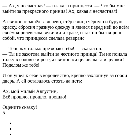
— Ах, я несчастная! — плакала принцесса. — Что бы мне
выйти за прекрасного принца! Ах, какая я несчастная!
А свинопас зашёл за дерево, стёр с лица чёрную и бурую
краску, сбросил грязную одежду и явился перед ней во всём
своём королевском величии и красе, и так он был хорош
собой, что принцесса сделала реверанс.
— Теперь я только презираю тебя! — сказал он.
— Ты не захотела выйти за честного принца! Ты не поняла
толку в соловье и розе, а свинопаса целовала за игрушки!
Поделом же тебе!
И он ушёл к себе в королевство, крепко захлопнув за собой
дверь. А ей оставалось стоять да петь:
Ах, мой милый Августин,
Всё прошло, прошло, прошло!
Оцените сказку!
5