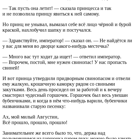
— Так пусть она летит! — сказала принцесса и так
и не позволила принцу явиться к ней самому.
Но принц не унывал, вымазал себе всё лицо чёрной и бурой
краской, нахлобучил шапку и постучался.
— Здравствуйте, император! — сказал он. — Не найдётся ли
у вас для меня во дворце какого-нибудь местечка?
— Много вас тут ходит да ищет! — ответил император.
— Впрочем, постой, мне нужен свинопас! У нас пропасть
свиней!
И вот принца утвердили придворным свинопасом и отвели
ему жалкую, крошечную каморку рядом со свиными
закутками. Весь день просидел он за работой и к вечеру
смастерил чудесный горшочек. Горшочек был весь увешан
бубенчиками, и когда в нём что-нибудь варили, бубенчики
названивали старую песенку:
Ах, мой милый Августин,
Всё прошло, прошло, прошло!
Занимательнее же всего было то, что, держа над
подымавшимся из горшочка паром руку, можно было узнать,