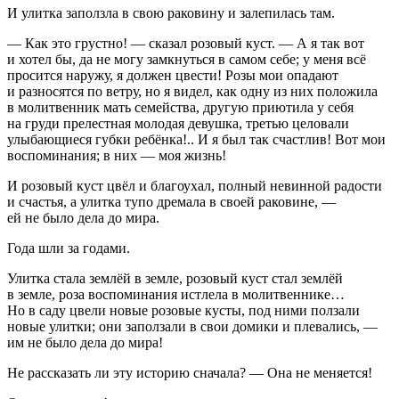
И улитка заползла в свою раковину и залепилась там.
— Как это грустно! — сказал розовый куст. — А я так вот
и хотел бы, да не могу замкнуться в самом себе; у меня всё
просится наружу, я должен цвести! Розы мои опадают
и разносятся по ветру, но я видел, как одну из них положила
в молитвенник мать семейства, другую приютила у себя
на груди прелестная молодая девушка, третью целовали
улыбающиеся губки ребёнка!.. И я был так счастлив! Вот мои
воспоминания; в них — моя жизнь!
И розовый куст цвёл и благоухал, полный невинной радости
и счастья, а улитка тупо дремала в своей раковине, —
ей не было дела до мира.
Года шли за годами.
Улитка стала землёй в земле, розовый куст стал землёй
в земле, роза воспоминания истлела в молитвеннике…
Но в саду цвели новые розовые кусты, под ними ползали
новые улитки; они заползали в свои домики и плевались, —
им не было дела до мира!
Не рассказать ли эту историю сначала? — Она не меняется!