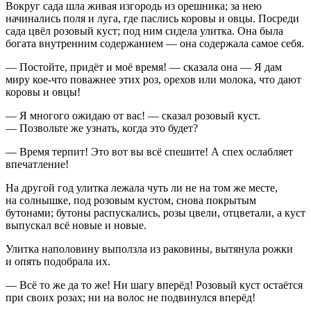
Вокруг сада шла живая изгородь из орешника; за нею
начинались поля и луга, где паслись коровы и овцы. Посреди
сада цвёл розовый куст; под ним сидела улитка. Она была
богата внутренним содержанием — она содержала самое себя.
— Постойте, придёт и моё время! — сказала она — Я дам
миру кое-что поважнее этих роз, орехов или молока, что дают
коровы и овцы!
— Я многого ожидаю от вас! — сказал розовый куст.
— Позвольте же узнать, когда это будет?
— Время терпит! Это вот вы всё спешите! А спех ослабляет
впечатление!
На другой год улитка лежала чуть ли не на том же месте,
на солнышке, под розовым кустом, снова покрытым
бутонами; бутоны распускались, розы цвели, отцветали, а куст
выпускал всё новые и новые.
Улитка наполовину выползла из раковины, вытянула рожки
и опять подобрала их.
— Всё то же да то же! Ни шагу вперёд! Розовый куст остаётся
при своих розах; ни на волос не подвинулся вперёд!