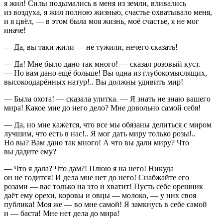
я жил! Силы подымались в меня из земли, вливались
из воздуха, я жил полною жизнью, счастье охватывало меня,
и я цвёл, — в этом была моя жизнь, моё счастье, я не мог
иначе!
— Да, вы таки жили — не тужили, нечего сказать!
— Да! Мне было дано так много! — сказал розовый куст.
— Но вам дано ещё больше! Вы одна из глубокомыслящих,
высокоодарённых натур!.. Вы должны удивить мир!
— Была охота! — сказала улитка. — Я знать не знаю вашего
мира! Какое мне до него дело? Мне довольно самой себя!
— Да, но мне кажется, что все мы обязаны делиться с миром
лучшим, что есть в нас!.. Я мог дать миру только розы!..
Но вы? Вам дано так много! А что вы дали миру? Что
вы дадите ему?
— Что я дала? Что дам?! Плюю я на него! Никуда
он не годится! И дела мне нет до него! Снабжайте его
розами — вас только на это и хватит! Пусть себе орешник
даёт ему орехи, коровы и овцы — молоко, — у них своя
публика! Моя же — во мне самой! Я замкнусь в себе самой
и — баста! Мне нет дела до мира!