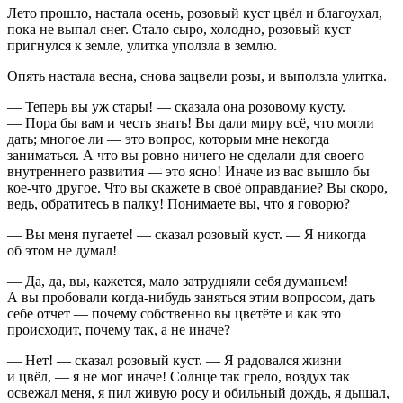
Лето прошло, настала осень, розовый куст цвёл и благоухал,
пока не выпал снег. Стало сыро, холодно, розовый куст
пригнулся к земле, улитка уползла в землю.
Опять настала весна, снова зацвели розы, и выползла улитка.
— Теперь вы уж стары! — сказала она розовому кусту.
— Пора бы вам и честь знать! Вы дали миру всё, что могли
дать; многое ли — это вопрос, которым мне некогда
заниматься. А что вы ровно ничего не сделали для своего
внутреннего развития — это ясно! Иначе из вас вышло бы
кое-что другое. Что вы скажете в своё оправдание? Вы скоро,
ведь, обратитесь в палку! Понимаете вы, что я говорю?
— Вы меня пугаете! — сказал розовый куст. — Я никогда
об этом не думал!
— Да, да, вы, кажется, мало затрудняли себя думаньем!
А вы пробовали когда-нибудь заняться этим вопросом, дать
себе отчет — почему собственно вы цветёте и как это
происходит, почему так, а не иначе?
— Нет! — сказал розовый куст. — Я радовался жизни
и цвёл, — я не мог иначе! Солнце так грело, воздух так
освежал меня, я пил живую росу и обильный дождь, я дышал,