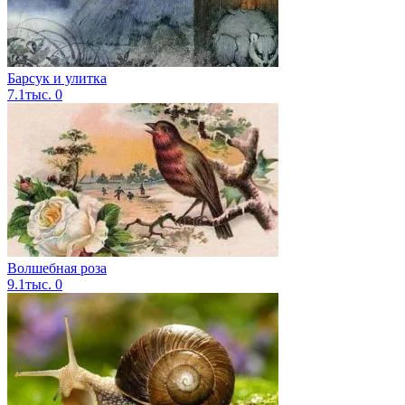
Барсук и улитка
7.1тыс.
0
Волшебная роза
9.1тыс.
0