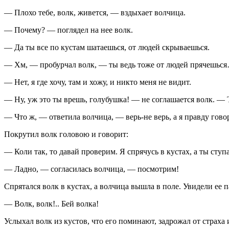
— Плохо тебе, волк, живется, — вздыхает волчица.
— Почему? — поглядел на нее волк.
— Да ты все по кустам шатаешься, от людей скрываешься.
— Хм, — пробурчал волк, — ты ведь тоже от людей прячешьс
— Нет, я где хочу, там и хожу, и никто меня не видит.
— Ну, уж это ты врешь, голубушка! — не соглашается волк. — Т
— Что ж, — ответила волчица, — верь-не верь, а я правду гово
Покрутил волк головою и говорит:
— Коли так, то давай проверим. Я спрячусь в кустах, а ты ступ
— Ладно, — согласилась волчица, — посмотрим!
Спрятался волк в кустах, а волчица вышла в поле. Увидели ее 
— Волк, волк!.. Бей волка!
Услыхал волк из кустов, что его поминают, задрожал от страха и