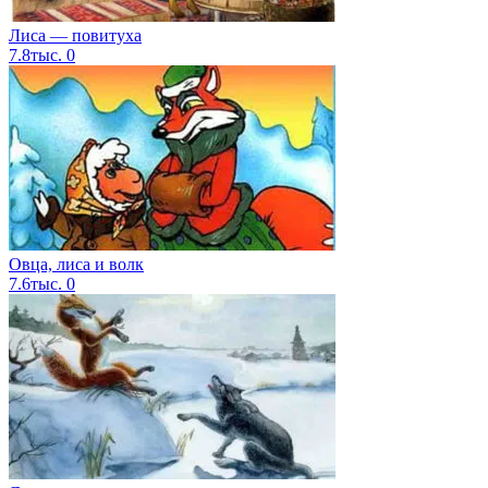
Лиса — повитуха
7.8тыс.
0
Овца, лиса и волк
7.6тыс.
0