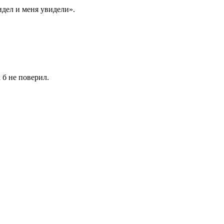
идел и меня увидели».
 б не поверил.