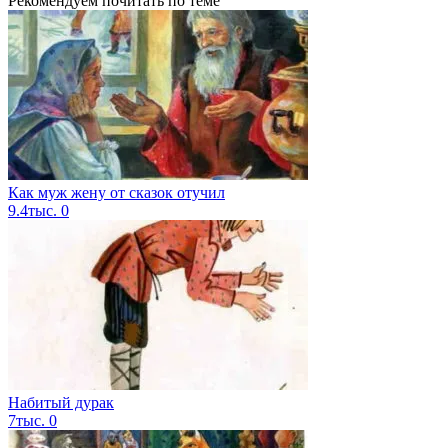
Рекомендуем почитать по теме
Как муж жену от сказок отучил
9.4тыс.
0
Набитый дурак
7тыс.
0