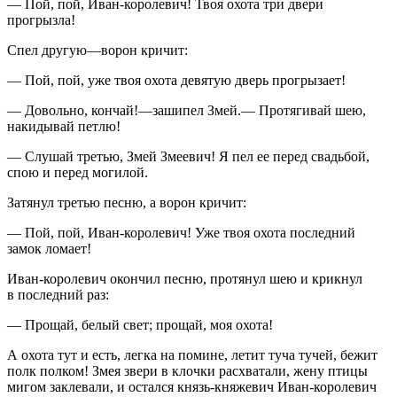
— Пой, пой, Иван-королевич! Твоя охота три двери
прогрызла!
Спел другую—ворон кричит:
— Пой, пой, уже твоя охота девятую дверь прогрызает!
— Довольно, кончай!—зашипел Змей.— Протягивай шею,
накидывай петлю!
— Слушай третью, Змей Змеевич! Я пел ее перед свадьбой,
спою и перед могилой.
Затянул третью песню, а ворон кричит:
— Пой, пой, Иван-королевич! Уже твоя охота последний
замок ломает!
Иван-королевич окончил песню, протянул шею и крикнул
в последний раз:
— Прощай, белый свет; прощай, моя охота!
А охота тут и есть, легка на помине, летит туча тучей, бежит
полк полком! Змея звери в клочки расхватали, жену птицы
мигом заклевали, и остался князь-княжевич Иван-королевич