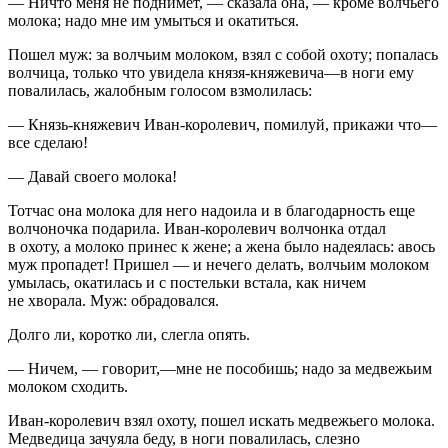
— Ничто меня не поднимет, — сказала она, — кроме волчьего
молока; надо мне им умыться и окатиться.
Пошел муж: за волчьим молоком, взял с собой охоту; попалась
волчица, только что увидела князя-княжевича—в ноги ему
повалилась, жалобным голосом взмолилась:
— Князь-княжевич Иван-королевич, помилуй, прикажи что—
все сделаю!
— Давай своего молока!
Тотчас она молока для него надоила и в благодарность еще
волчоночка подарила. Иван-королевич волчонка отдал
в охоту, а молоко принес к жене; а жена было надеялась: авось
муж пропадет! Пришел — и нечего делать, волчьим молоком
умылась, окатилась и с постельки встала, как ничем
не хворала. Муж: обрадовался.
Долго ли, коротко ли, слегла опять.
— Ничем, — говорит,—мне не пособишь; надо за медвежьим
молоком сходить.
Иван-королевич взял охоту, пошел искать медвежьего молока.
Медведица зачуяла беду, в ноги повалилась, слезно