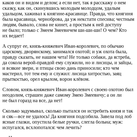
каков он и видом и делом; а если нет, так я расскажу о нем
сказку, как он, скинувшись молодым молодцом, удалым
удальцом, хаживал к княгине-красавице. Правда, что княгиня
была красавица, черноброва, да уж некстати спесива; честным
людям, бывало, слова не кинет, а простым к ней доступу
не было; только с Змеем Змеевичем ши-ши-ши! О чем? Кто
их ведает!
А супруг ее, князь-княжевич Иван-королевич, по обычаю
царскому, дворянскому, занимался охотой; и уж охота была,
правду сказать, не нашим чета! Не только собаки, да ястреба,
да сокола верой-правдой ему служили, но и лисицы, и зайцы,
и всякие звери, и птицы свою дань приносили; кто чем
мастерил, тот тем ему и служил: лисица хитростью, заяц
прыткостью, орел крылом, ворон клёвом.
Словом, князь-княжевич Иван-королевич с сво­ею охотою был
неодолим, страшен даже самому Змею Змеевичу; а он ли
не был горазд на все, да нет!
Сколько задумывал, сколько пытался он истребить князя и так
и сяк—все не удалось! Да княгиня подсобила. Завела под лоб
ясные глазки, опустила белые ручки, слегла больна; муж:
испугался, всхлопотался: чем лечить?