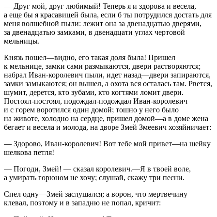
— Друг мой, друг любимый! Теперь я и здорова и весела,
а еще бы я красавицей была, если б ты потрудился достать для
меня волшебной пыли: лежит она за двенадцатью дверями,
за двенадцатью замками, в двенадцати углах чертовой
мельницы.
Князь пошел—видно, его такая доля была! Пришел
к мельнице, замки сами размыкаются, двери растворяются;
набрал Иван-королевич пыли, идет назад—двери запираются,
замки замыкаются; он вышел, а охота вся осталась там. Рвется,
шумит, дерется, кто зубами, кто когтями ломит двери.
Постоял-постоял, подождал-подождал Иван-королевич
и с горем воротился один домой; тошно у него было
на животе, холодно на сердце, пришел домой—а в доме жена
бегает и весела и молода, на дворе Змей Змеевич хозяйничает:
— Здорово, Иван-королевич! Вот тебе мой привет—на шейку
шелкова петля!
— Погоди, Змей! — сказал королевич.—Я в твоей воле,
а умирать горюном не хочу; слушай, скажу три песни.
Спел одну—Змей заслушался; а ворон, что мертвечину
клевал, поэтому и в западню не попал, кричит: