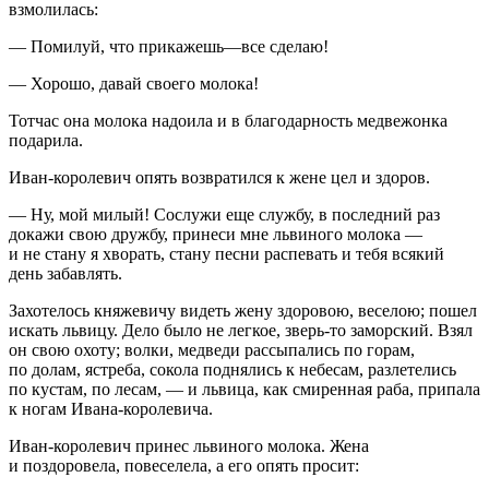
взмолилась:
— Помилуй, что прикажешь—все сделаю!
— Хорошо, давай своего молока!
Тотчас она молока надоила и в благодарность медвежонка
подарила.
Иван-королевич опять возвратился к жене цел и здоров.
— Ну, мой милый! Сослужи еще службу, в последний раз
докажи свою дружбу, принеси мне львиного молока —
и не стану я хворать, стану песни распевать и тебя всякий
день забавлять.
Захотелось княжевичу видеть жену здоровою, веселою; пошел
искать львицу. Дело было не легкое, зверь-то заморский. Взял
он свою охоту; волки, медведи рассыпались по горам,
по долам, ястреба, сокола поднялись к небесам, разлетелись
по кустам, по лесам, — и львица, как смиренная раба, припала
к ногам Ивана-королевича.
Иван-королевич принес львиного молока. Жена
и поздоровела, повеселела, а его опять просит: