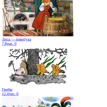
Лиса — повитуха
7.8тыс.
0
Грибы
12.4тыс.
0