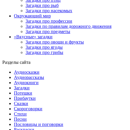
Загадки про птиц
Загадки про рыб
Загадки про насекомых
Окружающий мир
Загадки про профессии
Загадки по правилам дорожного движения
Загадки про предметы
«Вкусные» загадки
Загадки про овощи и фрукты
Загадки про ягоды
Загадки про грибы
Разделы сайта
Аудиосказки
Аудиорассказы
Аудиокниги
Загадки
Потешки
Прибаутки
Сказки
Скороговорки
Стихи
Песни
Пословицы и поговорки
Раскраски