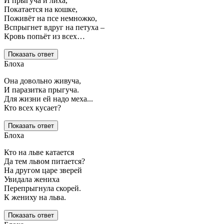
И прыгуча и лиха,
Покатается на кошке,
Поживёт на псе немножко,
Вспрыгнет вдруг на петуха –
Кровь попьёт из всех…
Показать ответ
Блоха
Она довольно живуча,
И паразитка прыгуча.
Для жизни ей надо меха...
Кто всех кусает?
Показать ответ
Блоха
Кто на льве катается
Да тем львом питается?
На другом царе зверей
Увидала жениха
Перепрыгнула скорей.
К жениху на льва.
Показать ответ