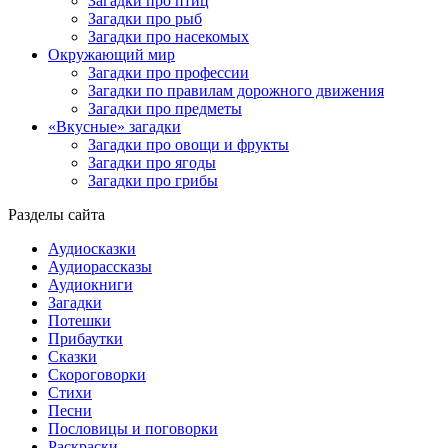
Загадки про птиц
Загадки про рыб
Загадки про насекомых
Окружающий мир
Загадки про профессии
Загадки по правилам дорожного движения
Загадки про предметы
«Вкусные» загадки
Загадки про овощи и фрукты
Загадки про ягоды
Загадки про грибы
Разделы сайта
Аудиосказки
Аудиорассказы
Аудиокниги
Загадки
Потешки
Прибаутки
Сказки
Скороговорки
Стихи
Песни
Пословицы и поговорки
Раскраски