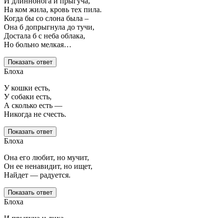
И длиннонога и прыгуча,
На ком жила, кровь тех пила.
Когда бы со слона была –
Она б допрыгнула до тучи,
Достала б с неба облака,
Но больно мелкая…
Показать ответ
Блоха
У кошки есть,
У собаки есть,
А сколько есть —
Никогда не счесть.
Показать ответ
Блоха
Она его любит, но мучит,
Он ее ненавидит, но ищет,
Найдет — радуется.
Показать ответ
Блоха