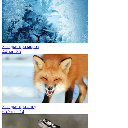
Загадки про мороз
44тыс.
85
Загадки про лису
65.7тыс.
14