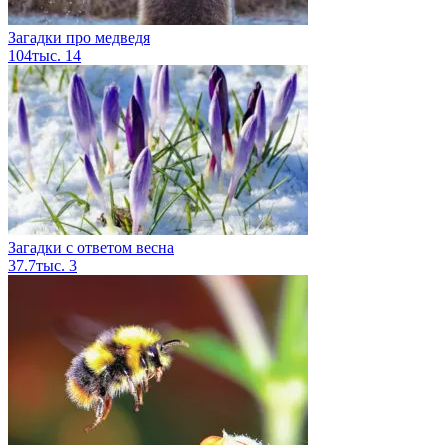
Загадки про медведя
104тыс.
14
Загадки с ответом весна
37.7тыс.
3