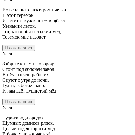
Вот спешит с нектаром пчелка
В этот теремок
И летит с жужжаньем в щёлку —
Узенький леток.
Тот, кто любит сладкий мёд,
Теремок мне назовет.
Показать ответ
Улей
Зайдите к нам на огород:
Стоит под яблоней завод,
В нём тысячи рабочих
Снуют с утра до ночи.
Гудит, работает завод
И нам даёт душистый мёд.
Показать ответ
Улей
Чудо-город-городок —
Шумных домиков рядок.
Целый год янтарный мёд
В бочках не кончается!