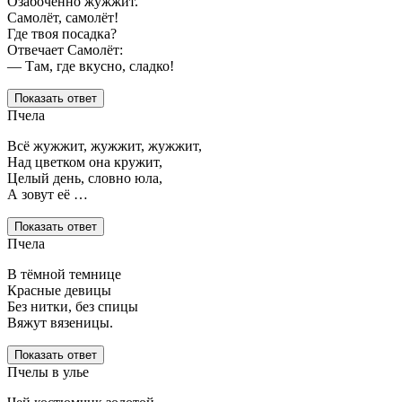
Озабоченно жужжит.
Самолёт, самолёт!
Где твоя посадка?
Отвечает Самолёт:
— Там, где вкусно, сладко!
Показать ответ
Пчела
Всё жужжит, жужжит, жужжит,
Над цветком она кружит,
Целый день, словно юла,
А зовут её …
Показать ответ
Пчела
В тёмной темнице
Красные девицы
Без нитки, без спицы
Вяжут вязеницы.
Показать ответ
Пчелы в улье