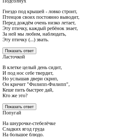
Подсолнух
Гнездо под крышей - ловко строит,
Птенцов своих постоянно выводит,
Перед дождём очень низко летает,
Эту птичку, каждый ребёнок знает,
За ней мы любим, наблюдать,
Эту птичку (...) звать.
Показать ответ
Ласточкой
В клетке целый день сидит,
И под нос себе твердит,
Но услышав двери скрип,
Он кричит "Филипп-Филипп",
Кеше пить быстрее дай,
Кто же это?
Показать ответ
Попугай
На шнурочке-стебелёчке
Сладких ягод груда
На большое блюдо.