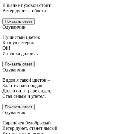
В шапке пуховой стоит.
Ветер дунет – облетит.
Показать ответ
Одуванчик
Пушистый цветок
Качнул ветерок.
Ой!
И шапка долой…
Показать ответ
Одуванчик
Видел я такой цветок –
Золотистый ободок.
Долго он в траве сидел,
Стал седым и улетел.
Показать ответ
Одуванчик
Паренёчек белобрысый
Ветер дунет, станет лысый.
Кто же этот мальчик