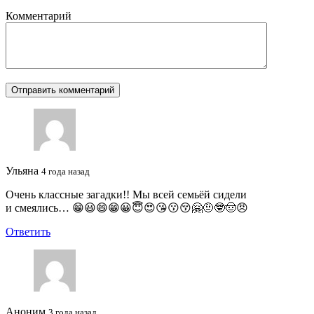
Комментарий
Ульяна
4 года назад
Очень классные загадки!! Мы всей семьёй сидели
и смеялись… 😁😃😄😁😀😇😍😘😗😚🤗🤨🤓🤠😠
Ответить
Аноним
3 года назад