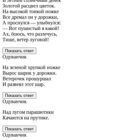
В летний солнечный денек
Золотой расцвел цветок.
На высокой тонкой ножке
Все дремал он у дорожки,
А проснулся — улыбнулся:
— Вот пушистый я какой!
Ах, боюсь, что разлечусь,
Тише, ветер луговой!
Показать ответ
Одуванчик
На зеленой хрупкой ножке
Вырос шарик у дорожки.
Ветерочек прошуршал
И развеял этот шар.
Показать ответ
Одуванчик
Над лугом парашютики
Качаются на прутике.
Показать ответ
Одуванчик