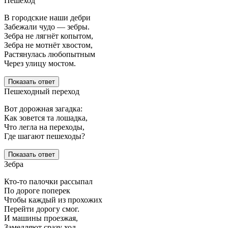
Пешеход
В городские наши дебри
Забежали чудо — зебры.
Зебра не лягнёт копытом,
Зебра не мотнёт хвостом,
Растянулась любопытным
Через улицу мостом.
Показать ответ
Пешеходный переход
Вот дорожная загадка:
Как зовется та лошадка,
Что легла на переходы,
Где шагают пешеходы?
Показать ответ
Зебра
Кто-то палочки рассыпал
По дороге поперек
Чтобы каждый из прохожих
Перейти дорогу смог.
И машины проезжая,
Замедляют сразу ход,