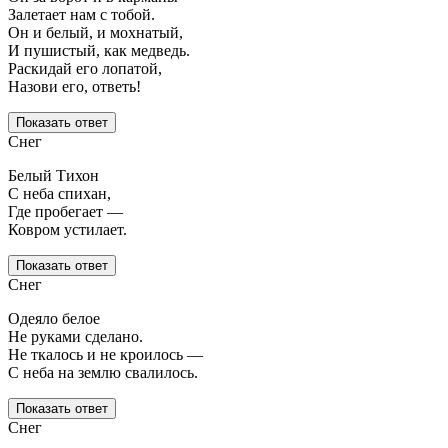
Залетает нам с тобой.
Он и белый, и мохнатый,
И пушистый, как медведь.
Раскидай его лопатой,
Назови его, ответь!
Показать ответ
Снег
Белый Тихон
С неба спихан,
Где пробегает —
Ковром устилает.
Показать ответ
Снег
Одеяло белое
Не руками сделано.
Не ткалось и не кроилось —
С неба на землю свалилось.
Показать ответ
Снег