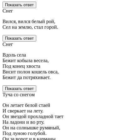
Показать ответ
Снег
Вился, вился белый рой,
Сел на землю, стал горой.
Показать ответ
Снег
Вдоль села
Бежит кобыла весела,
Под конец хвоста
Висит полон кошель овса,
Бежит да потряхивает.
Показать ответ
Туча со снегом
Он летает белой стаей
И сверкает на лету.
Он звездой прохладной тает
На ладони и во рту.
Он на солнышке румяный,
Под луною голубой.
Он за ворот и в карманы