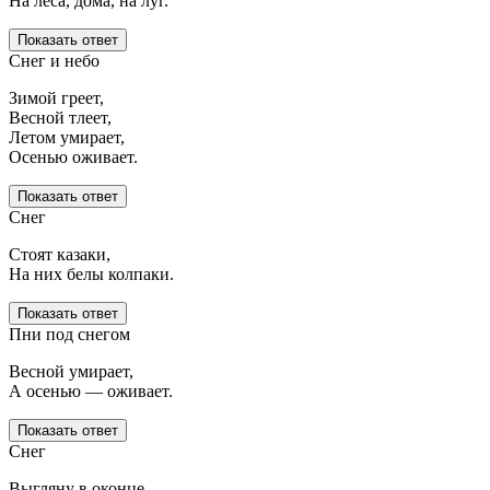
На леса, дома, на луг.
Показать ответ
Снег и небо
Зимой греет,
Весной тлеет,
Летом умирает,
Осенью оживает.
Показать ответ
Снег
Стоят казаки,
На них белы колпаки.
Показать ответ
Пни под снегом
Весной умирает,
А осенью — оживает.
Показать ответ
Снег
Выгляну в оконце,