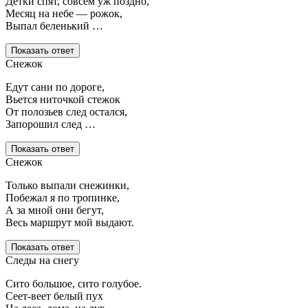
Детки спят, совсем уж поздно,
Месяц на небе — рожок,
Выпал беленький …
Показать ответ
Снежок
Едут сани по дороге,
Вьется ниточкой стежок
От полозьев след остался,
Запорошил след …
Показать ответ
Снежок
Только выпали снежинки,
Побежал я по тропинке,
А за мной они бегут,
Весь маршрут мой выдают.
Показать ответ
Следы на снегу
Сито большое, сито голубое.
Сеет-веет белый пух