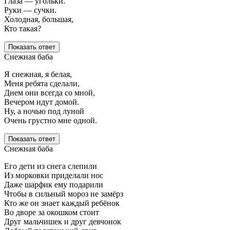
Глаза — угольки.
Руки — сучки.
Холодная, большая,
Кто такая?
Показать ответ
Снежная баба
Я снежная, я белая,
Меня ребята сделали,
Днем они всегда со мной,
Вечером идут домой.
Ну, а ночью под луной
Очень грустно мне одной.
Показать ответ
Снежная баба
Его дети из снега слепили
Из морковки приделали нос
Даже шарфик ему подарили
Чтобы в сильный мороз не замёрз
Кто же он знает каждый ребёнок
Во дворе за окошком стоит
Друг мальчишек и друг девчонок