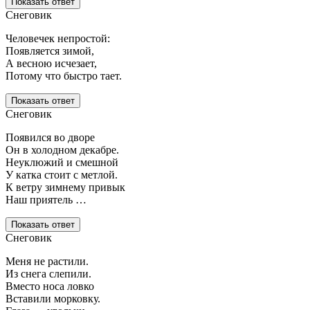
Показать ответ
Снеговик
Человечек непростой:
Появляется зимой,
А весною исчезает,
Потому что быстро тает.
Показать ответ
Снеговик
Появился во дворе
Он в холодном декабре.
Неуклюжий и смешной
У катка стоит с метлой.
К ветру зимнему привык
Наш приятель …
Показать ответ
Снеговик
Меня не растили.
Из снега слепили.
Вместо носа ловко
Вставили морковку.