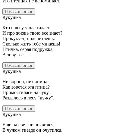
И о птенцах не вспоминает.
Показать ответ
Кукушка
Кто в лесу у нас гадает
И про жизнь твою все знает?
Прокукует, подсчитаешь,
Сколько жить тебе узнаешь!
Птичка, серая подружка,
А зовут её …
Показать ответ
Кукушка
Не ворона, не синица —
Как зовется эта птица?
Примостилась на суку -
Раздалось в лесу "ку-ку".
Показать ответ
Кукушка
Еще на свет не появился,
В чужом гнезде он очутился.