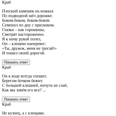
Краб
Плоский камешек на ножках
По подводной шёл дорожке.
Боком-боком, боком-боком
Семенил по дну с прискоком.
Глазки – как горошины,
Смотрят настороженно.
Я к нему рукой полез,
Он – клешню наперевес:
«Ты, дружок, меня не трогай!»
И пошел своей дорогой.
Показать ответ
Краб
Он к воде всегда спешит,
Берегом бочком бежит.
С большой клешней, ничуть не слаб,
Как мы зовём его все? ...
Показать ответ
Краб
Не кузнец, а с клещами.