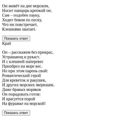
Он живёт на дне морском,
Носит панцирь крепкий он,
Сам – подобен пауку,
Ходит боком по песку,
Что ни повстречает,
Клешнями хватает.
Показать ответ
Краб
Он – расскажем без прикрас,
Устрашающ и рукаст.
И с клешней наперевес
Приобрел на море вес.
Но при этом парень свой:
Романтический герой
Для креветок и ракушек,
И других морских зверюшек.
Даже бравых моряков
Он порадовать готов:
И красуется порой
На фуражке на морской!
Показать ответ