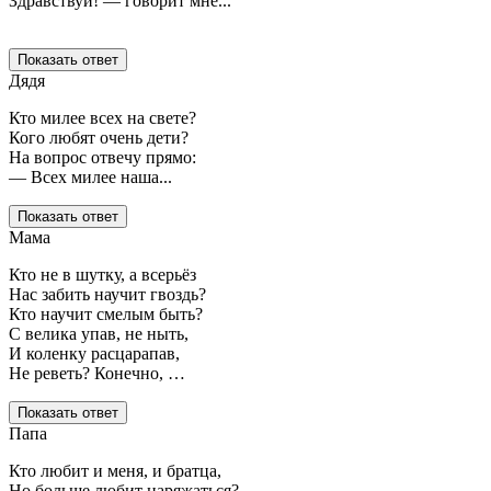
Здравствуй! — говорит мне...
Показать ответ
Дядя
Кто милее всех на свете?
Кого любят очень дети?
На вопрос отвечу прямо:
— Всех милее наша...
Показать ответ
Мама
Кто не в шутку, а всерьёз
Нас забить научит гвоздь?
Кто научит смелым быть?
С велика упав, не ныть,
И коленку расцарапав,
Не реветь? Конечно, …
Показать ответ
Папа
Кто любит и меня, и братца,
Но больше любит наряжаться? —