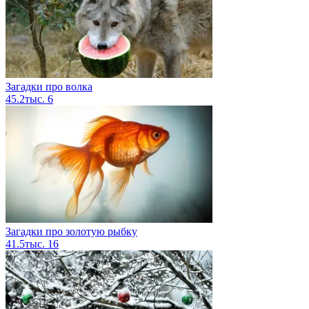
Загадки про волка
45.2тыс.
6
Загадки про золотую рыбку
41.5тыс.
16