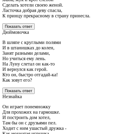
Сделать хотели своею женой.
Ласточка добрая деву спасла,
К принцу прекрасному в страну принесла.
Показать ответ
Дюймовочка
В шляпе с круглыми полями
И в штанишках до колен,
Занят разными делами,
Но учиться ему лень.
На Луну слетал он как-то
И вернулся как герой.
Кто он, быстро отгадай-ка!
Как зовут его?
Показать ответ
Незнайка
Он играет понемножку
Для прохожих на гармошке.
И построить дом хотел,
Там бы он с друзьями пел.
Ходит с ним ушастый дружка -
Как мохнатая игрушка.