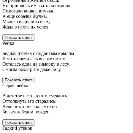
Огроменный желтый овощ.
Но пришлось им звать на помощь.
Помогали кошка, внучка,
А еще собачка Жучка.
Мышка выручила всех,
Ждал в итоге их успех.
Показать ответ
Репка
Бедная птичка с подбитым крылом
Летать научилась все же потом.
Осталась одна на зимовку в лесу.
Смогла обхитрить даже лису.
Показать ответ
Серая шейка
В детстве все над ним смеялись,
Оттолкнуть его старались:
Ведь никто не знал, что он
Белым лебедем рожден.
Показать ответ
Гадкий утёнок