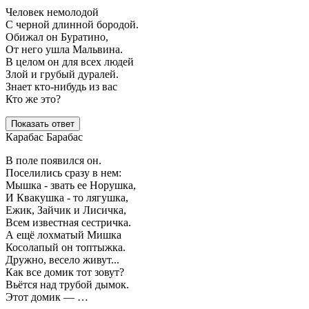
Человек немолодой
С черной длинной бородой.
Обижал он Буратино,
От него ушла Мальвина.
В целом он для всех людей
Злой и грубый дуралей.
Знает кто-нибудь из вас
Кто же это?
Показать ответ
Карабас Барабас
В поле появился он.
Поселились сразу в нем:
Мышка - звать ее Норушка,
И Квакушка - то лягушка,
Ежик, Зайчик и Лисичка,
Всем известная сестричка.
А ещё лохматый Мишка
Косолапый он топтыжка.
Дружно, весело живут...
Как все домик тот зовут?
Вьётся над трубой дымок.
Этот домик — …