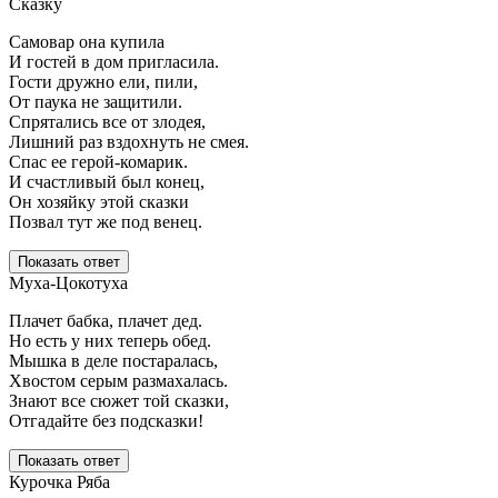
Сказку
Самовар она купила
И гостей в дом пригласила.
Гости дружно ели, пили,
От паука не защитили.
Спрятались все от злодея,
Лишний раз вздохнуть не смея.
Спас ее герой-комарик.
И счастливый был конец,
Он хозяйку этой сказки
Позвал тут же под венец.
Показать ответ
Муха-Цокотуха
Плачет бабка, плачет дед.
Но есть у них теперь обед.
Мышка в деле постаралась,
Хвостом серым размахалась.
Знают все сюжет той сказки,
Отгадайте без подсказки!
Показать ответ
Курочка Ряба