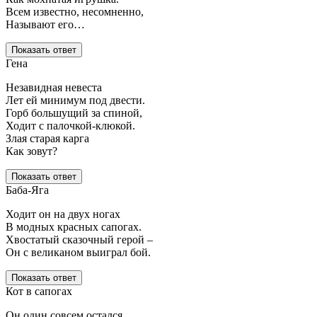
Всем известно, несомненно,
Называют его…
Показать ответ
Гена
Незавидная невеста
Лет ей минимум под двести.
Горб большущий за спиной,
Ходит с палочкой-клюкой.
Злая старая карга
Как зовут?
Показать ответ
Баба-Яга
Ходит он на двух ногах
В модных красных сапогах.
Хвостатый сказочный герой –
Он с великаном выиграл бой.
Показать ответ
Кот в сапогах
Он один совсем остался,