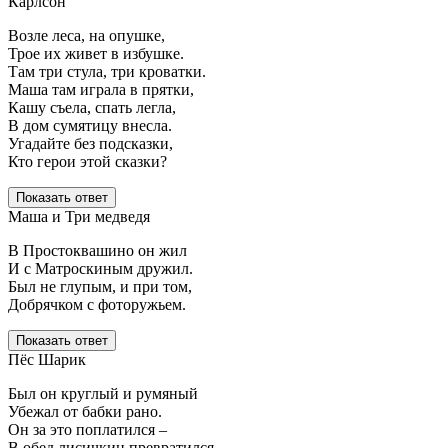
Карлсон
Возле леса, на опушке,
Трое их живет в избушке.
Там три стула, три кроватки.
Маша там играла в прятки,
Кашу съела, спать легла,
В дом сумятицу внесла.
Угадайте без подсказки,
Кто герои этой сказки?
Показать ответ
Маша и Три медведя
В Простоквашино он жил
И с Матроскиным дружил.
Был не глупым, и при том,
Добрячком с фоторужьем.
Показать ответ
Пёс Шарик
Был он круглый и румяный
Убежал от бабки рано.
Он за это поплатился –
В обед лисичкин превратился.