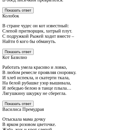
Показать ответ
Колобок
В стране чудес он кот известный:
Слепой притворщик, хитрый плут.
С подружкой Рыжей ходит вместе –
Найти б кого бы обмануть.
Показать ответ
Кот Базилио
Работать умела красиво и ловко,
В любом ремесле проявляя сноровку.
И хлеб испекла, и скатерти ткала,
На белой рубашке узор вышивала,
И лебедью белою в танце плыла…
Лягушкину шкурку не сберегла.
Показать ответ
Василиса Премудрая
Отыскала мама дочку
В ярком розовом цветочке.
Жаба, жук и крот слепой