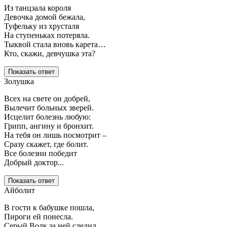
Из танцзала короля
Девочка домой бежала,
Туфельку из хрусталя
На ступеньках потеряла.
Тыквой стала вновь карета…
Кто, скажи, девчушка эта?
Показать ответ
Золушка
Всех на свете он добрей,
Вылечит больных зверей.
Исцелит болезнь любую:
Грипп, ангину и бронхит.
На тебя он лишь посмотрит –
Сразу скажет, где болит.
Все болезни победит
Добрый доктор...
Показать ответ
Айболит
В гости к бабушке пошла,
Пироги ей понесла.
Серый Волк за ней следил,