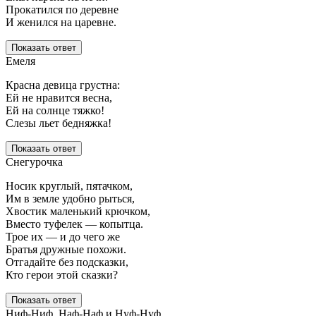
Прокатился по деревне
И женился на царевне.
Показать ответ
Емеля
Красна девица грустна:
Ей не нравится весна,
Ей на солнце тяжко!
Слезы льет бедняжка!
Показать ответ
Снегурочка
Носик круглый, пятачком,
Им в земле удобно рыться,
Хвостик маленький крючком,
Вместо туфелек — копытца.
Трое их — и до чего же
Братья дружные похожи.
Отгадайте без подсказки,
Кто герои этой сказки?
Показать ответ
Ниф-Ниф, Наф-Наф и Нуф-Нуф