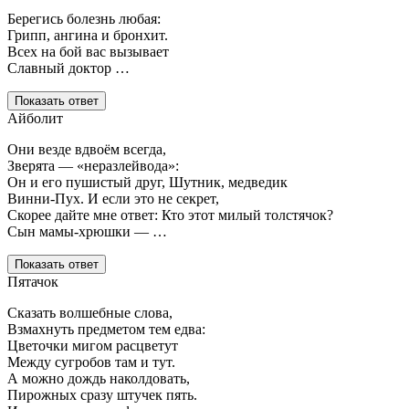
Берегись болезнь любая:
Грипп, ангина и бронхит.
Всех на бой вас вызывает
Славный доктор …
Показать ответ
Айболит
Они везде вдвоём всегда,
Зверята — «неразлейвода»:
Он и его пушистый друг, Шутник, медведик
Винни-Пух. И если это не секрет,
Скорее дайте мне ответ: Кто этот милый толстячок?
Сын мамы-хрюшки — …
Показать ответ
Пятачок
Сказать волшебные слова,
Взмахнуть предметом тем едва:
Цветочки мигом расцветут
Между сугробов там и тут.
А можно дождь наколдовать,
Пирожных сразу штучек пять.