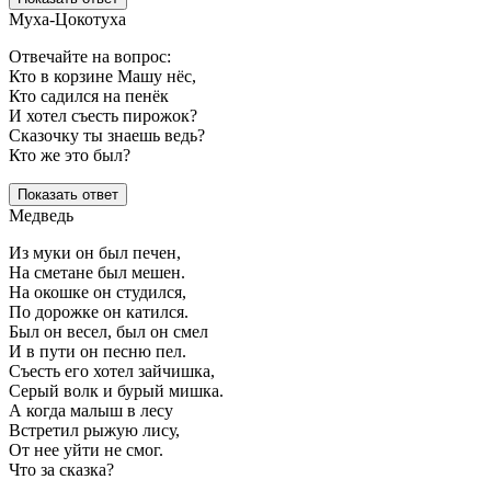
Муха-Цокотуха
Отвечайте на вопрос:
Кто в корзине Машу нёс,
Кто садился на пенёк
И хотел съесть пирожок?
Сказочку ты знаешь ведь?
Кто же это был?
Показать ответ
Медведь
Из муки он был печен,
На сметане был мешен.
На окошке он студился,
По дорожке он катился.
Был он весел, был он смел
И в пути он песню пел.
Съесть его хотел зайчишка,
Серый волк и бурый мишка.
А когда малыш в лесу
Встретил рыжую лису,
От нее уйти не смог.
Что за сказка?