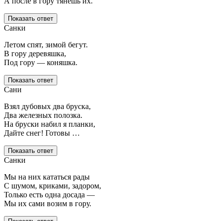
А после в гору тянешь их.
Показать ответ
Санки
Летом спят, зимой бегут.
В гору деревяшка,
Под гору — коняшка.
Показать ответ
Сани
Взял дубовых два бруска,
Два железных полозка.
На бруски набил я планки,
Дайте снег! Готовы …
Показать ответ
Санки
Мы на них кататься рады
С шумом, криками, задором,
Только есть одна досада —
Мы их сами возим в гору.