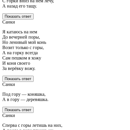
С горки вниз на нем лечу,
А назад его тащу.
Показать ответ
Санки
Я катаюсь на нем
До вечерней поры,
Но ленивый мой конь
Возит только с горы,
А на горку всегда
Сам пешком я хожу
И коня своего
За верёвку вожу.
Показать ответ
Санки
Под гору — коняшка,
А в гору — деревяшка.
Показать ответ
Санки
Сперва с горы летишь на них,