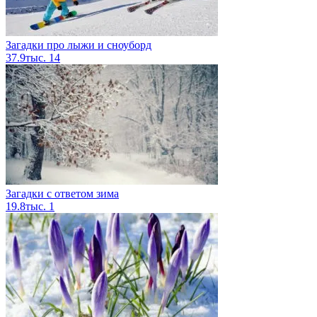
Загадки про лыжи и сноуборд
37.9тыс.
14
Загадки с ответом зима
19.8тыс.
1