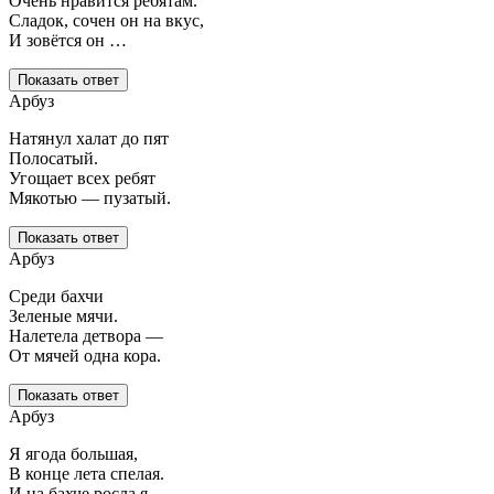
Очень нравится ребятам.
Сладок, сочен он на вкус,
И зовётся он …
Показать ответ
Арбуз
Натянул халат до пят
Полосатый.
Угощает всех ребят
Мякотью — пузатый.
Показать ответ
Арбуз
Среди бахчи
Зеленые мячи.
Налетела детвора —
От мячей одна кора.
Показать ответ
Арбуз
Я ягода большая,
В конце лета спелая.
И на бахче росла я,