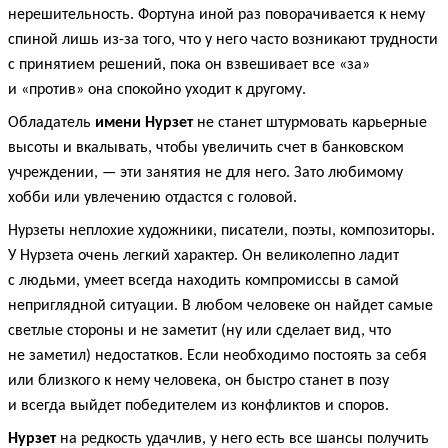
нерешительность. Фортуна иной раз поворачивается к нему
спиной лишь из-за того, что у него часто возникают трудности
с принятием решений, пока он взвешивает все «за»
и «против» она спокойно уходит к другому.
Обладатель
имени Нурзет
не станет штурмовать карьерные
высоты и вкалывать, чтобы увеличить счет в банковском
учреждении, — эти занятия не для него. Зато любимому
хобби или увлечению отдастся с головой.
Нурзеты неплохие художники, писатели, поэты, композиторы.
У Нурзета очень легкий характер. Он великолепно ладит
с людьми, умеет всегда находить компромиссы в самой
неприглядной ситуации. В любом человеке он найдет самые
светлые стороны и не заметит (ну или сделает вид, что
не заметил) недостатков. Если необходимо постоять за себя
или близкого к нему человека, он быстро станет в позу
и всегда выйдет победителем из конфликтов и споров.
Нурзет
на редкость удачлив, у него есть все шансы получить