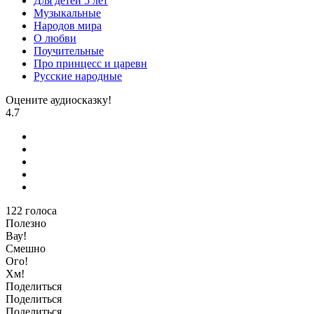
Для детей 5 лет
Музыкальные
Народов мира
О любви
Поучительные
Про принцесс и царевн
Русские народные
Оцените аудиосказку!
4.7
122
голоса
Полезно
Вау!
Смешно
Ого!
Хм!
Поделиться
Поделиться
Поделиться