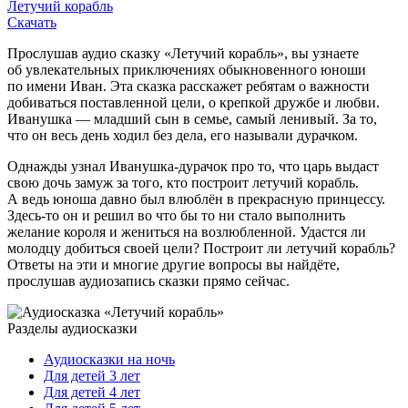
Летучий корабль
Скачать
Прослушав аудио сказку «Летучий корабль», вы узнаете
об увлекательных приключениях обыкновенного юноши
по имени Иван. Эта сказка расскажет ребятам о важности
добиваться поставленной цели, о крепкой дружбе и любви.
Иванушка — младший сын в семье, самый ленивый. За то,
что он весь день ходил без дела, его называли дурачком.
Однажды узнал Иванушка-дурачок про то, что царь выдаст
свою дочь замуж за того, кто построит летучий корабль.
А ведь юноша давно был влюблён в прекрасную принцессу.
Здесь-то он и решил во что бы то ни стало выполнить
желание короля и жениться на возлюбленной. Удастся ли
молодцу добиться своей цели? Построит ли летучий корабль?
Ответы на эти и многие другие вопросы вы найдёте,
прослушав аудиозапись сказки прямо сейчас.
Разделы аудиосказки
Аудиосказки на ночь
Для детей 3 лет
Для детей 4 лет