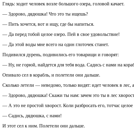
Глядь: ходит человек возле большого озера, головой качает.
— Здорово, дядюшка! Что это ты ищешь?
— Пить хочется, вот и ищу, где бы напиться.
— Да перед тобой целое озеро. Пей в свое удовольствие!
— Да этой воды мне всего на один глоточек станет.
Подивился дурень, подивились его товарищи и говорят:
— Ну, не горюй, найдется для тебя вода. Садись с нами на кора
Опивало сел в корабль, и полетели они дальше.
Сколько летели — неведомо, только видят: идет человек в лес, а
— Здорово, дядюшка! Скажи ты нам: зачем это ты в лес хворос
— А это не простой хворост. Коли разбросать его, тотчас целое
— Садись, дядюшка, с нами!
И этот сел к ним. Полетели они дальше.