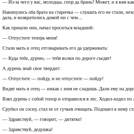
— Из-за чего у вас, молодцы, спор да брань? Может, и я вам ка
Накинулись оба брата на старичка — слушать его не стали, не
дала, и возвратились домой ни с чем…
Как пришли они, начал проситься младший:
— Отпустите теперь меня!
Стали мать и отец отговаривать его да удерживать:
— Куда тебе, дурню, — тебя волки по дороге съедят!
А дурень знай свое твердит:
— Отпустите — пойду, и не отпустите — пойду!
Видят мать и отец — никак с ним не сладишь. Дали ему на дор
Взял дурень с собой топор и отправился в лес. Ходил-ходил по 
Срубил он сосну, стал ее от сучьев очищать. Подошел к нему ст
— Здравствуй, — говорит, — дитятко!
— Здравствуй, дедушка!