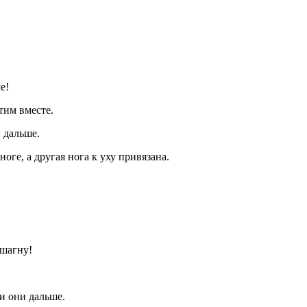
е!
тим вместе.
и дальше.
оге, а другая нога к уху привязана.
ешагну!
ли они дальше.