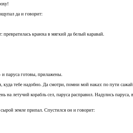
юху!
ощупал да и говорит:
: превратилась краюха в мягкий да белый каравай.
 — и паруса готовы, прилажены.
, куда тебе надобно. Да смотри, помни мой наказ: по пути сажай
ь на летучий корабль сел, паруса расправил. Надулись паруса, в
 сырой земле припал. Спустился он и говорит: