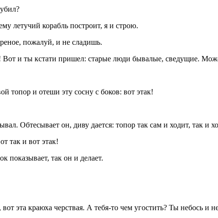
рубил?
ему летучий корабль построит, я и строю.
реное, пожалуй, и не сладишь.
! Вот и ты кстати пришел: старые люди бывалые, сведущие. Може
ой топор и отеши эту сосну с боков: вот этак!
вал. Обтесывает он, диву дается: топор так сам и ходит, так и х
т так и вот этак!
к показывает, так он и делает.
 вот эта краюха черствая. А тебя-то чем угостить? Ты небось и 