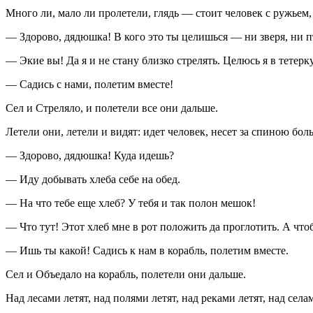
Много ли, мало ли пролетели, глядь — стоит человек с ружьем,
— Здорово, дядюшка! В кого это ты целишься — ни зверя, ни 
— Экие вы! Да я и не стану близко стрелять. Целюсь я в тетерку
— Садись с нами, полетим вместе!
Сел и Стреляло, и полетели все они дальше.
Летели они, летели и видят: идет человек, несет за спиною бо
— Здорово, дядюшка! Куда идешь?
— Иду добывать хлеба себе на обед.
— На что тебе еще хлеб? У тебя и так полон мешок!
— Что тут! Этот хлеб мне в рот положить да проглотить. А чтоб
— Ишь ты какой! Садись к нам в корабль, полетим вместе.
Сел и Объедало на корабль, полетели они дальше.
Над лесами летят, над полями летят, над реками летят, над села