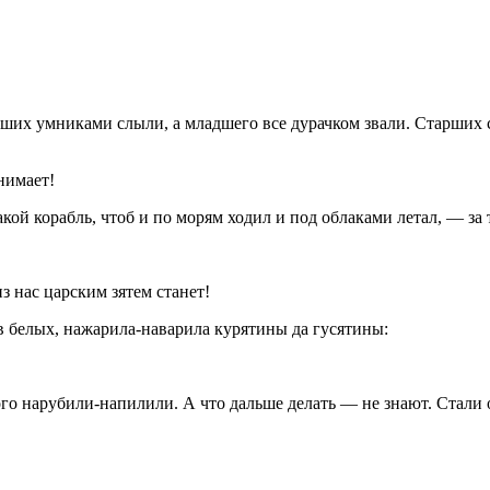
рших умниками слыли, а младшего все дурачком звали. Старших
нимает!
кой корабль, чтоб и по морям ходил и под облаками летал, — за 
 нас царским зятем станет!
в белых, нажарила-наварила курятины да гусятины:
ого нарубили-напилили. А что дальше делать — не знают. Стали о