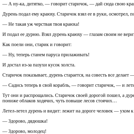
— А ну-ка, дитятко, — говорит старичок, — дай сюда свою кра
Дурень подал ему краюху. Старичок взял ее в руки, осмотрел, п
— Не такая уж черствая твоя краюха!
И подал ее дурню. Взял дурень краюху — глазам своим не верит
Как поели они, старик и говорит:
— Ну, теперь станем паруса прилаживать!
И достал из-за пазухи кусок холста.
Старичок показывает, дурень старается, на совесть все делает
— Садись теперь в свой корабль, — говорит старичок, — и лети
Тут они и распрощались. Старичок своей дорогой пошел, а дурен
пониже облаков ходячих, чуть повыше лесов стоячих…
Летел-летел дурень и видит: лежит на дороге человек — ухом к
— Здорово, дядюшка!
— Здорово, молодец!