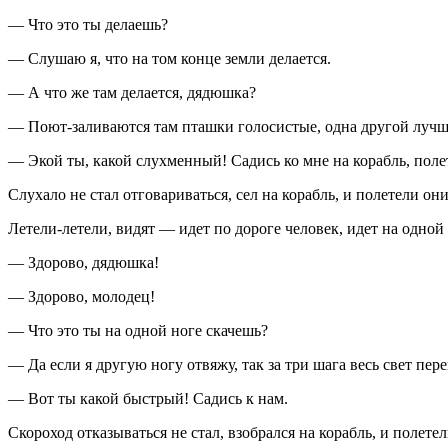
— Что это ты делаешь?
— Слушаю я, что на том конце земли делается.
— А что же там делается, дядюшка?
— Поют-заливаются там пташки голосистые, одна другой лучш
— Экой ты, какой слухменный! Садись ко мне на корабль, поле
Слухало не стал отговариваться, сел на корабль, и полетели он
Летели-летели, видят — идет по дороге человек, идет на одной н
— Здорово, дядюшка!
— Здорово, молодец!
— Что это ты на одной ноге скачешь?
— Да если я другую ногу отвяжу, так за три шага весь свет пер
— Вот ты какой быстрый! Садись к нам.
Скороход отказываться не стал, взобрался на корабль, и полете