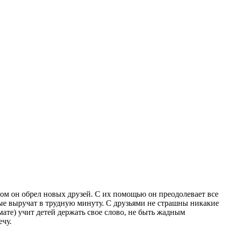
ром он обрел новых друзей. С их помощью он преодолевает все
рые выручат в трудную минуту. С друзьями не страшны никакие
мате) учит детей держать свое слово, не быть жадным
ечу.