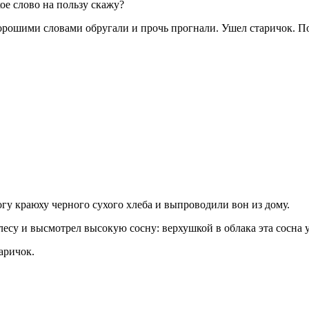
кое слово на пользу скажу?
хорошими словами обругали и прочь прогнали. Ушел старичок. По
огу краюху черного сухого хлеба и выпроводили вон из дому.
лесу и высмотрел высокую сосну: верхушкой в облака эта сосна у
аричок.