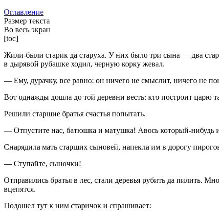
Оглавление
Размер текста
Во весь экран
[toc]
Жили-были старик да старуха. У них было три сына — два ста
в дырявой рубашке ходил, черную корку жевал.
— Ему, дурачку, все равно: он ничего не смыслит, ничего не по
Вот однажды дошла до той деревни весть: кто построит царю та
Решили старшие братья счастья попытать.
— Отпустите нас, батюшка и матушка! Авось который-нибудь из
Снарядила мать старших сыновей, напекла им в дорогу пирого
— Ступайте, сыночки!
Отправились братья в лес, стали деревья рубить да пилить. Мн
вцепятся.
Подошел тут к ним старичок и спрашивает: