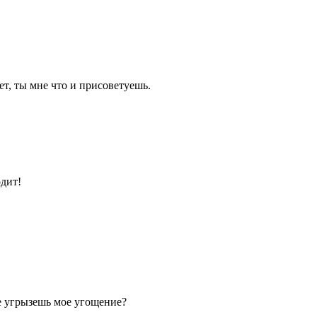
т, ты мне что и присоветуешь.
одит!
не угрызешь мое угощение?