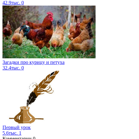
42.9тыс.
0
Загадки про курицу и петуха
32.4тыс.
0
Первый урок
5.6тыс.
1
Комментарии
0